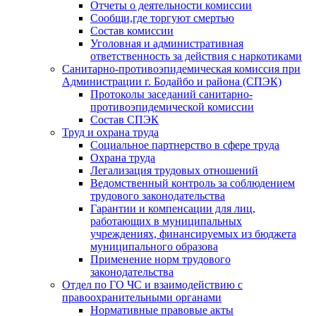
Отчеты о деятельности комиссии
Сообщи,где торгуют смертью
Состав комиссии
Уголовная и административная
ответственность за действия с наркотиками
Санитарно-противоэпидемическая комиссия при
Администрации г. Бодайбо и района (СПЭК)
Протоколы заседаний санитарно-
противоэпидемической комиссии
Состав СПЭК
Труд и охрана труда
Социальное партнерство в сфере труда
Охрана труда
Легализация трудовых отношений
Ведомственный контроль за соблюдением
трудового законодательства
Гарантии и компенсации для лиц,
работающих в муниципальных
учреждениях, финансируемых из бюджета
муниципального образова
Применение норм трудового
законодательства
Отдел по ГО ЧС и взаимодействию с
правоохранительными органами
Нормативные правовые акты