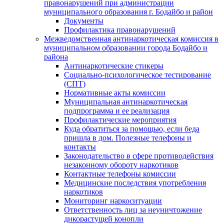
правонарушений при администрации
муниципального образования г. Бодайбо и район
Документы
Профилактика правонарушений
Межведомственная антинаркотическая комиссия в
муниципальном образовании города Бодайбо и
района
Антинаркотические стикеры
Социально-психологическое тестирование
(СПТ)
Нормативные акты комиссии
Муниципальная антинаркотическая
подпрограмма и ее реализация
Профилактические мероприятия
Куда обратиться за помощью, если беда
пришла в дом. Полезные телефоны и
контакты
Законодательство в сфере противодействия
незаконному обороту наркотиков
Контактные телефоны комиссии
Медицинские последствия употребления
наркотиков
Мониторинг наркоситуации
Ответственность лиц за неуничтожение
дикорастущей конопли