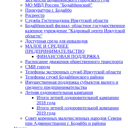
МО МВД России "Бодайбинский"
Прокуратура г. Бодайбо
Росреестр
Служба Гостехнадзора Иркутской области
Бодайбинский филиал, областное государственное
казенное учреждение "Кадровый центр Иркутской
области"
Доступная среда для инвалидов
МАЛОЕ И СРЕДНЕЕ
ПРЕДПРИНИМАТЕЛЬСТВО
ФИНАНСОВАЯ ПОДДЕРЖКА
Расписание движения общественного транспорта
СМИ города
Телефоны экстренных служб Иркутской области
Телефоны служб Бодайбинского района
Имущественная поддержка субъектов малого и
среднего предпринимательства
Летняя оздоровительная кампания
Итоги летней оздоровительной кампании
2018 года
Итоги летней оздоровительной компании
2019 года
Совет коренных малочисленных народов Севера
при Администрации г. Бодайбо и района