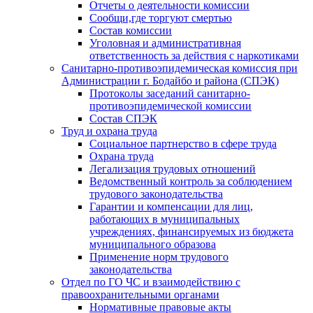
Отчеты о деятельности комиссии
Сообщи,где торгуют смертью
Состав комиссии
Уголовная и административная
ответственность за действия с наркотиками
Санитарно-противоэпидемическая комиссия при
Администрации г. Бодайбо и района (СПЭК)
Протоколы заседаний санитарно-
противоэпидемической комиссии
Состав СПЭК
Труд и охрана труда
Социальное партнерство в сфере труда
Охрана труда
Легализация трудовых отношений
Ведомственный контроль за соблюдением
трудового законодательства
Гарантии и компенсации для лиц,
работающих в муниципальных
учреждениях, финансируемых из бюджета
муниципального образова
Применение норм трудового
законодательства
Отдел по ГО ЧС и взаимодействию с
правоохранительными органами
Нормативные правовые акты