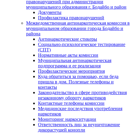
правонарушений при администрации
муниципального образования г. Бодайбо и район
Документы
Профилактика правонарушений
Межведомственная антинаркотическая комиссия в
муниципальном образовании города Бодайбо и
района
Антинаркотические стикеры
Социально-психологическое тестирование
(СПТ)
Нормативные акты комиссии
Муниципальная антинаркотическая
подпрограмма и ее реализация
Профилактические мероприятия
Куда обратиться за помощью, если беда
пришла в дом. Полезные телефоны и
контакты
Законодательство в сфере противодействия
незаконному обороту наркотиков
Контактные телефоны комиссии
Медицинские последствия употребления
наркотиков
Мониторинг наркоситуации
Ответственность лиц за неуничтожение
дикорастущей конопли