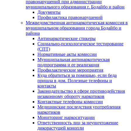
правонарушений при администрации
муниципального образования г. Бодайбо и район
Документы
Профилактика правонарушений
Межведомственная антинаркотическая комиссия в
муниципальном образовании города Бодайбо и
района
Антинаркотические стикеры
Социально-психологическое тестирование
(СПТ)
Нормативные акты комиссии
Муниципальная антинаркотическая
подпрограмма и ее реализация
Профилактические мероприятия
Куда обратиться за помощью, если беда
пришла в дом. Полезные телефоны и
контакты
Законодательство в сфере противодействия
незаконному обороту наркотиков
Контактные телефоны комиссии
Медицинские последствия употребления
наркотиков
Мониторинг наркоситуации
Ответственность лиц за неуничтожение
дикорастущей конопли