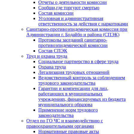
Отчеты о деятельности комиссии
Сообщи,где торгуют смертью
Состав комиссии
Уголовная и административная
ответственность за действия с наркотиками
Санитарно-противоэпидемическая комиссия при
Администрации г. Бодайбо и района (СПЭК)
Протоколы заседаний санитарно-
противоэпидемической комиссии
Состав СПЭК
Труд и охрана труда
Социальное партнерство в сфере труда
Охрана труда
Легализация трудовых отношений
Ведомственный контроль за соблюдением
трудового законодательства
Гарантии и компенсации для лиц,
работающих в муниципальных
учреждениях, финансируемых из бюджета
муниципального образова
Применение норм трудового
законодательства
Отдел по ГО ЧС и взаимодействию с
правоохранительными органами
Нормативные правовые акты