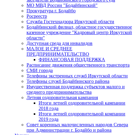
МО МВД России "Бодайбинский"
Прокуратура г. Бодайбо
Росреестр
Служба Гостехнадзора Иркутской области
Бодайбинский филиал, областное государственное
казенное учреждение "Кадровый центр Иркутской
области"
Доступная среда для инвалидов
МАЛОЕ И СРЕДНЕЕ
ПРЕДПРИНИМАТЕЛЬСТВО
ФИНАНСОВАЯ ПОДДЕРЖКА
Расписание движения общественного транспорта
СМИ города
Телефоны экстренных служб Иркутской области
Телефоны служб Бодайбинского района
Имущественная поддержка субъектов малого и
среднего предпринимательства
Летняя оздоровительная кампания
Итоги летней оздоровительной кампании
2018 года
Итоги летней оздоровительной компании
2019 года
Совет коренных малочисленных народов Севера
при Администрации г. Бодайбо и района