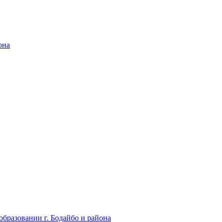
она
бразовании г. Бодайбо и района