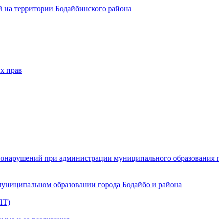
 на территории Бодайбинского района
х прав
онарушений при администрации муниципального образования г.
муниципальном образовании города Бодайбо и района
ПТ)