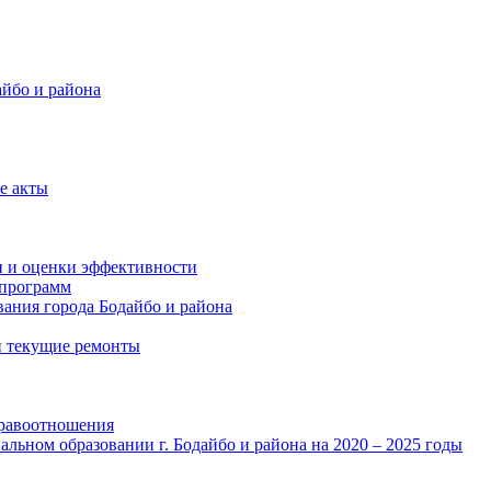
айбо и района
е акты
и и оценки эффективности
программ
ания города Бодайбо и района
и текущие ремонты
правоотношения
льном образовании г. Бодайбо и района на 2020 – 2025 годы