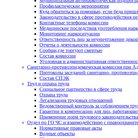
Муниципальная антинаркотическая подпрогра
Профилактические мероприятия
Куда обратиться за помощью, если беда приш
Законодательство в сфере противодействия н
Контактные телефоны комиссии
Медицинские последствия употребления нарк
Мониторинг наркоситуации
Ответственность лиц за неуничтожение дико
Отчеты о деятельности комиссии
Сообщи,где торгуют смертью
Состав комиссии
Уголовная и административная ответственнос
Санитарно-противоэпидемическая комиссия при Ад
Протоколы заседаний санитарно- противоэпи
Состав СПЭК
Труд и охрана труда
Социальное партнерство в сфере труда
Охрана труда
Легализация трудовых отношений
Ведомственный контроль за соблюдением труд
Гарантии и компенсации для лиц, работающи
Применение норм трудового законодательств
Отдел по ГО ЧС и взаимодействию с правоохрани
Нормативные правовые акты
Водные объекты