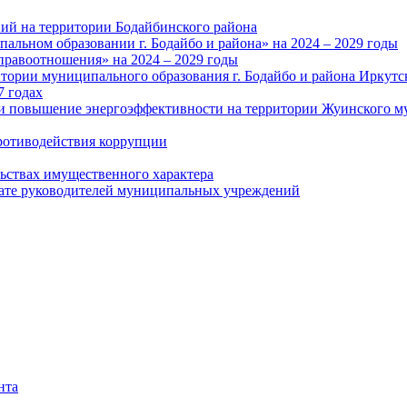
ий на территории Бодайбинского района
альном образовании г. Бодайбо и района» на 2024 – 2029 годы
правоотношения» на 2024 – 2029 годы
тории муниципального образования г. Бодайбо и района Иркутс
7 годах
и повышение энергоэффективности на территории Жуинского му
ротиводействия коррупции
льствах имущественного характера
лате руководителей муниципальных учреждений
нта