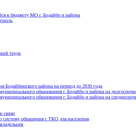
йся к бюджету МО г. Бодайбо и района
троль
вий труда
ия Бодайбинского района на период до 2030 года
муниципального образования г. Бодайбо и района на долгосроч
муниципального образования г. Бодайбо и района на среднесро
и связи
ю систему обращения с ТКО для населения
владельцев