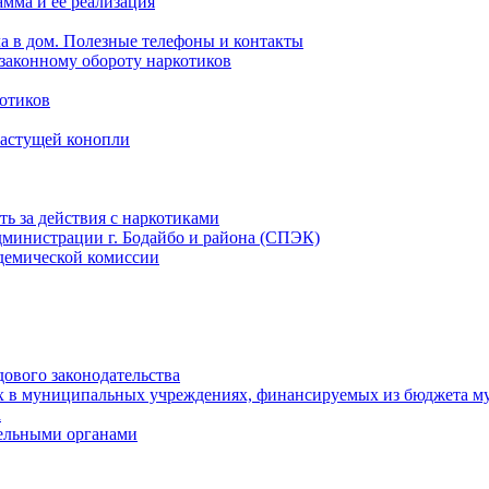
мма и ее реализация
ла в дом. Полезные телефоны и контакты
езаконному обороту наркотиков
отиков
растущей конопли
ть за действия с наркотиками
министрации г. Бодайбо и района (СПЭК)
демической комиссии
ового законодательства
х в муниципальных учреждениях, финансируемых из бюджета м
а
тельными органами