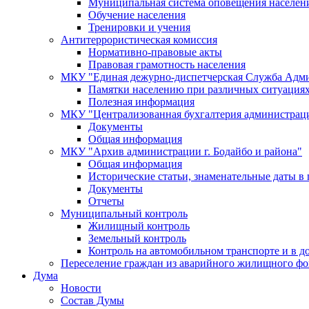
Муниципальная система оповещения населен
Обучение населения
Тренировки и учения
Антитеррористическая комиссия
Нормативно-правовые акты
Правовая грамотность населения
МКУ "Единая дежурно-диспетчерская Служба Адми
Памятки населению при различных ситуация
Полезная информация
МКУ "Централизованная бухгалтерия администрации
Документы
Общая информация
МКУ "Архив администрации г. Бодайбо и района"
Общая информация
Исторические статьи, знаменательные даты в 
Документы
Отчеты
Муниципальный контроль
Жилищный контроль
Земельный контроль
Контроль на автомобильном транспорте и в д
Переселение граждан из аварийного жилищного фо
Дума
Новости
Состав Думы