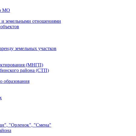
го МО
 и земельными отношениями
 объектов
аренду земельных участков
ектирования (МНГП)
бинского района (СТП)
о образования
х
ан", "Орленок", "Смена"
айона