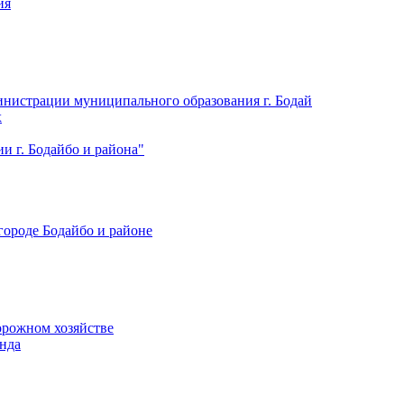
ия
нистрации муниципального образования г. Бодай
х
 г. Бодайбо и района"
городе Бодайбо и районе
орожном хозяйстве
нда