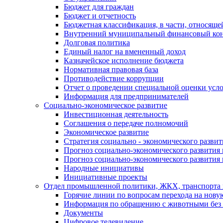
Бюджет для граждан
Бюджет и отчетность
Бюджетная классификация, в части, относяще
Внутренний муниципальный финансовый кон
Долговая политика
Единый налог на вмененный доход
Казначейское исполнение бюджета
Нормативная правовая база
Противодействие коррупции
Отчет о проведении специальной оценки усло
Информация для предпринимателей
Социально-экономическое развитие
Инвестиционная деятельность
Соглашения о передаче полномочий
Экономическое развитие
Стратегия социально - экономического развит
Прогноз социально-экономического развития 
Прогноз социально-экономического развития 
Народные инициативы
Инициативные проекты
Отдел промышленной политики, ЖКХ, транспорта 
Горячие линии по вопросам перехода на нову
Информация по обращению с животными без 
Документы
Цифровое телевидение