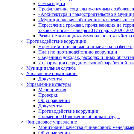
Семья и дети
Профилактика социально-значимых заболеван
«Архитектура и градостроительство в муницип
«Муниципальная собственность и земельные 
Переселение граждан, проживающих на терри
таковым после 1 января 2017 года, в 2026–202
Развитие жилищно-коммунального хозяйства 
Противодействие коррупции
Нормативно-правовые и иные акты в сфере п
План по противодействию коррупции
Сведения о доходах, расходах и иных обязате
Информация о среднемесячной заработной п
Муниципальная служба
Управление образования
Документы
Управление культуры
Мероприятия
Проверки
Об управлении
Документы
Противодействие коррупции
Примерное Положение об оплате труда
Финансовое управление
Мониторинг качества финансового менеджме
Об управлении