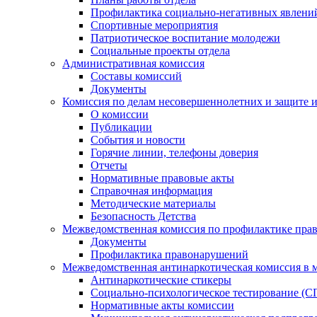
Профилактика социально-негативных явлений
Спортивные мероприятия
Патриотическое воспитание молодежи
Социальные проекты отдела
Административная комиссия
Составы комиссий
Документы
Комиссия по делам несовершеннолетних и защите и
О комиссии
Публикации
События и новости
Горячие линии, телефоны доверия
Отчеты
Нормативные правовые акты
Справочная информация
Методические материалы
Безопасность Детства
Межведомственная комиссия по профилактике прав
Документы
Профилактика правонарушений
Межведомственная антинаркотическая комиссия в 
Антинаркотические стикеры
Социально-психологическое тестирование (С
Нормативные акты комиссии