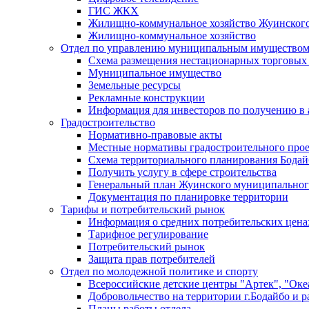
ГИС ЖКХ
Жилищно-коммунальное хозяйство Жуинско
Жилищно-коммунальное хозяйство
Отдел по управлению муниципальным имуществом
Схема размещения нестационарных торговых
Муниципальное имущество
Земельные ресурсы
Рекламные конструкции
Информация для инвесторов по получению в 
Градостроительство
Нормативно-правовые акты
Местные нормативы градостроительного про
Схема территориального планирования Бодай
Получить услугу в сфере строительства
Генеральный план Жуинского муниципальног
Документация по планировке территории
Тарифы и потребительский рынок
Информация о средних потребительских цена
Тарифное регулирование
Потребительский рынок
Защита прав потребителей
Отдел по молодежной политике и спорту
Всероссийские детские центры "Артек", "Оке
Добровольчество на территории г.Бодайбо и р
Планы работы отдела