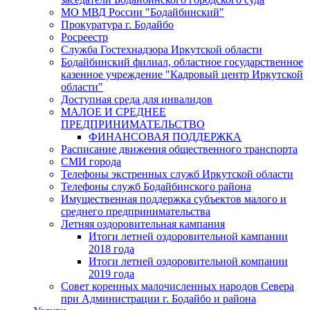
МО МВД России "Бодайбинский"
Прокуратура г. Бодайбо
Росреестр
Служба Гостехнадзора Иркутской области
Бодайбинский филиал, областное государственное
казенное учреждение "Кадровый центр Иркутской
области"
Доступная среда для инвалидов
МАЛОЕ И СРЕДНЕЕ
ПРЕДПРИНИМАТЕЛЬСТВО
ФИНАНСОВАЯ ПОДДЕРЖКА
Расписание движения общественного транспорта
СМИ города
Телефоны экстренных служб Иркутской области
Телефоны служб Бодайбинского района
Имущественная поддержка субъектов малого и
среднего предпринимательства
Летняя оздоровительная кампания
Итоги летней оздоровительной кампании
2018 года
Итоги летней оздоровительной компании
2019 года
Совет коренных малочисленных народов Севера
при Администрации г. Бодайбо и района