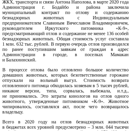
ЖКХ, транспорта и связи Антона Наполова, в марте 2020 года
Администрация г. Бодайбо и района заключила
муниципальный контракт по отлову и содержанию
безнадзорных животных с Индивидуальным
предпринимателем Славиным Вячеславом Владимировичем,
руководителем Иркутского питомника «К-9»,
предусматривающий отлов и содержание не менее 136 особей
безнадзорных животных. Общая стоимость услуг составила
1 млн. 632 тыс. рублей. В первую очередь отлов производился
по ранее поступившим заявкам от граждан в адрес
Администрации в городе, в поселках Мамакан
и Балахнинский.
В процессе отлова было отловлено большое количество
домашних животных, которых безответственные горожане
отпускали на вольный выгул. Стоимость возврата
отловленного питомца обходилась хозяевам в 5 тысяч рублей,
никакие версии, типа, сорвалась, выбежала, и.т.д.,
не принимались. Это затраты кинологов на отлов одного
животного, утвержденные питомником «К-9». Животное
чипировалось, составлялся акт, после чего возвращалось
владельцу.
Всего в 2020 году на отлов безнадзорных животных
в бюджетах всех уровней предусмотрено – 3 млн. 044 тысячи