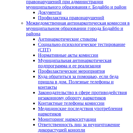
правонарушений при администрации
муниципального образования г. Бодайбо и район
Документы
Профилактика правонарушений
Межведомственная антинаркотическая комиссия в
муниципальном образовании города Бодайбо и
района
Антинаркотические стикеры
Социально-психологическое тестирование
(СПТ)
Нормативные акты комиссии
Муниципальная антинаркотическая
подпрограмма и ее реализация
Профилактические мероприятия
Куда обратиться за помощью, если беда
пришла в дом. Полезные телефоны и
контакты
Законодательство в сфере противодействия
незаконному обороту наркотиков
Контактные телефоны комиссии
Медицинские последствия употребления
наркотиков
Мониторинг наркоситуации
Ответственность лиц за неуничтожение
дикорастущей конопли