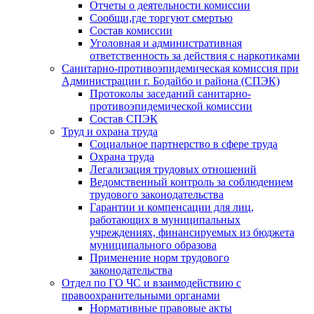
Отчеты о деятельности комиссии
Сообщи,где торгуют смертью
Состав комиссии
Уголовная и административная
ответственность за действия с наркотиками
Санитарно-противоэпидемическая комиссия при
Администрации г. Бодайбо и района (СПЭК)
Протоколы заседаний санитарно-
противоэпидемической комиссии
Состав СПЭК
Труд и охрана труда
Социальное партнерство в сфере труда
Охрана труда
Легализация трудовых отношений
Ведомственный контроль за соблюдением
трудового законодательства
Гарантии и компенсации для лиц,
работающих в муниципальных
учреждениях, финансируемых из бюджета
муниципального образова
Применение норм трудового
законодательства
Отдел по ГО ЧС и взаимодействию с
правоохранительными органами
Нормативные правовые акты