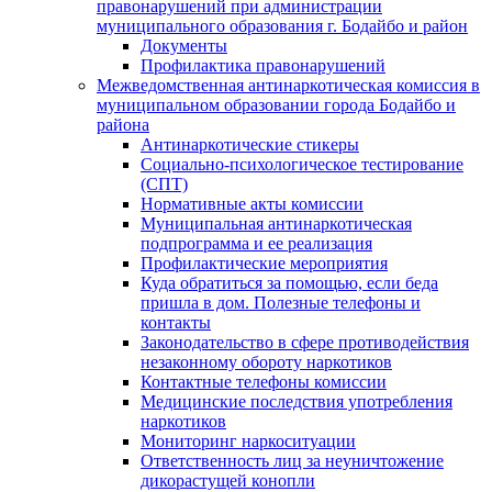
правонарушений при администрации
муниципального образования г. Бодайбо и район
Документы
Профилактика правонарушений
Межведомственная антинаркотическая комиссия в
муниципальном образовании города Бодайбо и
района
Антинаркотические стикеры
Социально-психологическое тестирование
(СПТ)
Нормативные акты комиссии
Муниципальная антинаркотическая
подпрограмма и ее реализация
Профилактические мероприятия
Куда обратиться за помощью, если беда
пришла в дом. Полезные телефоны и
контакты
Законодательство в сфере противодействия
незаконному обороту наркотиков
Контактные телефоны комиссии
Медицинские последствия употребления
наркотиков
Мониторинг наркоситуации
Ответственность лиц за неуничтожение
дикорастущей конопли