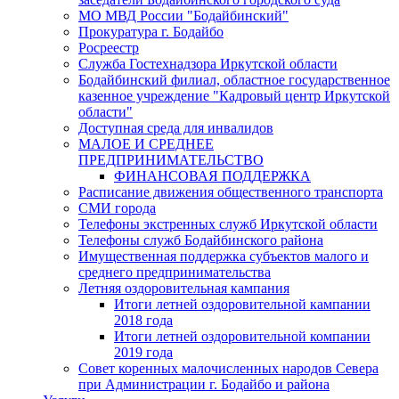
МО МВД России "Бодайбинский"
Прокуратура г. Бодайбо
Росреестр
Служба Гостехнадзора Иркутской области
Бодайбинский филиал, областное государственное
казенное учреждение "Кадровый центр Иркутской
области"
Доступная среда для инвалидов
МАЛОЕ И СРЕДНЕЕ
ПРЕДПРИНИМАТЕЛЬСТВО
ФИНАНСОВАЯ ПОДДЕРЖКА
Расписание движения общественного транспорта
СМИ города
Телефоны экстренных служб Иркутской области
Телефоны служб Бодайбинского района
Имущественная поддержка субъектов малого и
среднего предпринимательства
Летняя оздоровительная кампания
Итоги летней оздоровительной кампании
2018 года
Итоги летней оздоровительной компании
2019 года
Совет коренных малочисленных народов Севера
при Администрации г. Бодайбо и района