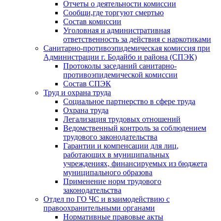
Отчеты о деятельности комиссии
Сообщи,где торгуют смертью
Состав комиссии
Уголовная и административная
ответственность за действия с наркотиками
Санитарно-противоэпидемическая комиссия при
Администрации г. Бодайбо и района (СПЭК)
Протоколы заседаний санитарно-
противоэпидемической комиссии
Состав СПЭК
Труд и охрана труда
Социальное партнерство в сфере труда
Охрана труда
Легализация трудовых отношений
Ведомственный контроль за соблюдением
трудового законодательства
Гарантии и компенсации для лиц,
работающих в муниципальных
учреждениях, финансируемых из бюджета
муниципального образова
Применение норм трудового
законодательства
Отдел по ГО ЧС и взаимодействию с
правоохранительными органами
Нормативные правовые акты