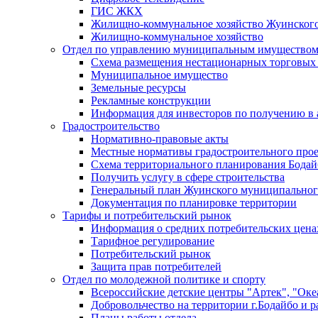
ГИС ЖКХ
Жилищно-коммунальное хозяйство Жуинско
Жилищно-коммунальное хозяйство
Отдел по управлению муниципальным имуществом
Схема размещения нестационарных торговых
Муниципальное имущество
Земельные ресурсы
Рекламные конструкции
Информация для инвесторов по получению в 
Градостроительство
Нормативно-правовые акты
Местные нормативы градостроительного про
Схема территориального планирования Бодай
Получить услугу в сфере строительства
Генеральный план Жуинского муниципальног
Документация по планировке территории
Тарифы и потребительский рынок
Информация о средних потребительских цена
Тарифное регулирование
Потребительский рынок
Защита прав потребителей
Отдел по молодежной политике и спорту
Всероссийские детские центры "Артек", "Оке
Добровольчество на территории г.Бодайбо и р
Планы работы отдела