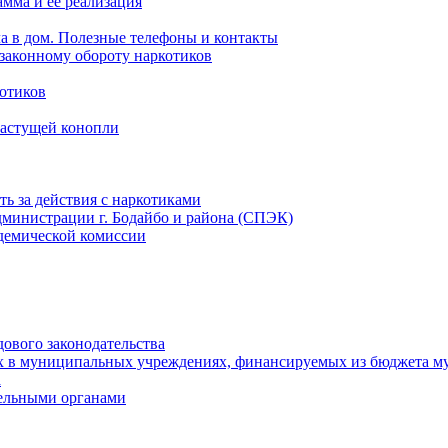
мма и ее реализация
ла в дом. Полезные телефоны и контакты
езаконному обороту наркотиков
отиков
растущей конопли
ть за действия с наркотиками
министрации г. Бодайбо и района (СПЭК)
демической комиссии
ового законодательства
х в муниципальных учреждениях, финансируемых из бюджета м
а
тельными органами