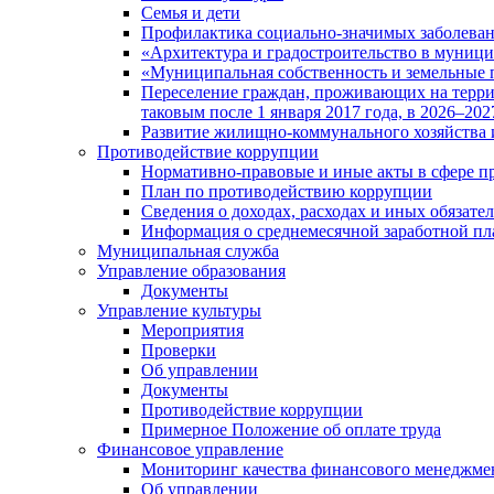
Семья и дети
Профилактика социально-значимых заболеван
«Архитектура и градостроительство в муницип
«Муниципальная собственность и земельные 
Переселение граждан, проживающих на терри
таковым после 1 января 2017 года, в 2026–202
Развитие жилищно-коммунального хозяйства 
Противодействие коррупции
Нормативно-правовые и иные акты в сфере п
План по противодействию коррупции
Сведения о доходах, расходах и иных обязате
Информация о среднемесячной заработной п
Муниципальная служба
Управление образования
Документы
Управление культуры
Мероприятия
Проверки
Об управлении
Документы
Противодействие коррупции
Примерное Положение об оплате труда
Финансовое управление
Мониторинг качества финансового менеджме
Об управлении