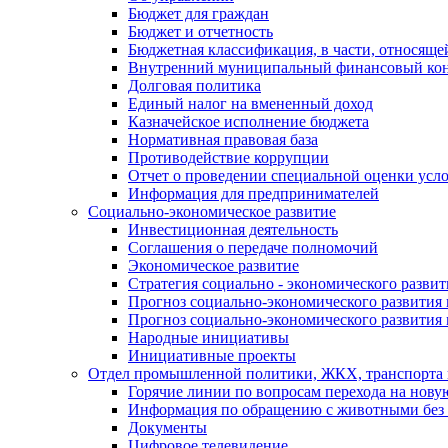
Бюджет для граждан
Бюджет и отчетность
Бюджетная классификация, в части, относяще
Внутренний муниципальный финансовый кон
Долговая политика
Единый налог на вмененный доход
Казначейское исполнение бюджета
Нормативная правовая база
Противодействие коррупции
Отчет о проведении специальной оценки усло
Информация для предпринимателей
Социально-экономическое развитие
Инвестиционная деятельность
Соглашения о передаче полномочий
Экономическое развитие
Стратегия социально - экономического развит
Прогноз социально-экономического развития 
Прогноз социально-экономического развития 
Народные инициативы
Инициативные проекты
Отдел промышленной политики, ЖКХ, транспорта 
Горячие линии по вопросам перехода на нову
Информация по обращению с животными без 
Документы
Цифровое телевидение