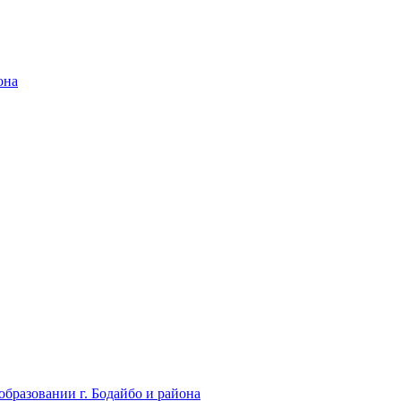
она
бразовании г. Бодайбо и района