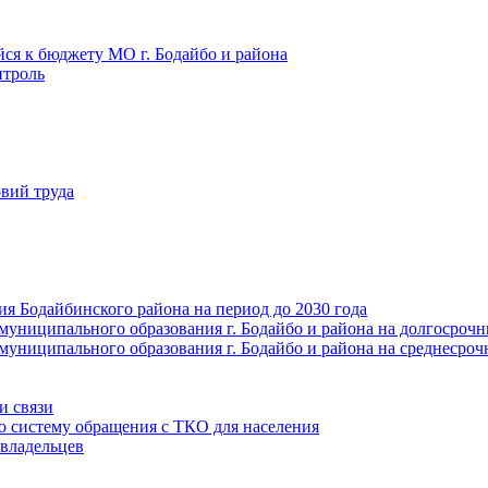
йся к бюджету МО г. Бодайбо и района
троль
вий труда
ия Бодайбинского района на период до 2030 года
муниципального образования г. Бодайбо и района на долгосроч
муниципального образования г. Бодайбо и района на среднесро
и связи
ю систему обращения с ТКО для населения
владельцев