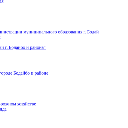
ия
нистрации муниципального образования г. Бодай
х
 г. Бодайбо и района"
городе Бодайбо и районе
орожном хозяйстве
нда