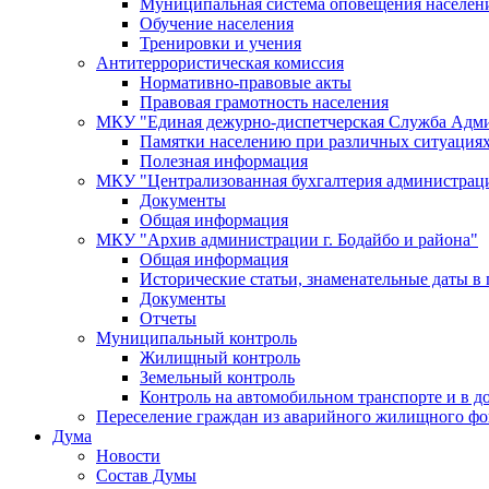
Муниципальная система оповещения населен
Обучение населения
Тренировки и учения
Антитеррористическая комиссия
Нормативно-правовые акты
Правовая грамотность населения
МКУ "Единая дежурно-диспетчерская Служба Адми
Памятки населению при различных ситуация
Полезная информация
МКУ "Централизованная бухгалтерия администрации
Документы
Общая информация
МКУ "Архив администрации г. Бодайбо и района"
Общая информация
Исторические статьи, знаменательные даты в 
Документы
Отчеты
Муниципальный контроль
Жилищный контроль
Земельный контроль
Контроль на автомобильном транспорте и в д
Переселение граждан из аварийного жилищного фо
Дума
Новости
Состав Думы