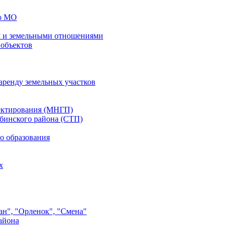
го МО
 и земельными отношениями
 объектов
аренду земельных участков
ектирования (МНГП)
бинского района (СТП)
о образования
х
ан", "Орленок", "Смена"
айона