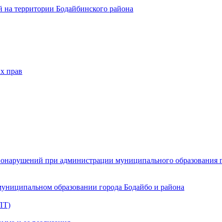
 на территории Бодайбинского района
х прав
онарушений при администрации муниципального образования г.
муниципальном образовании города Бодайбо и района
ПТ)