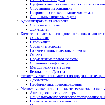
Профилактика социально-негативных явлений
Спортивные мероприятия
Патриотическое воспитание молодежи
Социальные проекты отдела
Административная комиссия
Составы комиссий
Документы
Комиссия по делам несовершеннолетних и защите и
О комиссии
Публикации
События и новости
Горячие линии, телефоны доверия
Отчеты
Нормативные правовые акты
Справочная информация
Методические материалы
Безопасность Детства
Межведомственная комиссия по профилактике прав
Документы
Профилактика правонарушений
Межведомственная антинаркотическая комиссия в 
Антинаркотические стикеры
Социально-психологическое тестирование (С
Нормативные акты комиссии