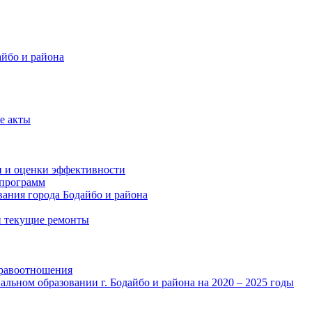
айбо и района
е акты
и и оценки эффективности
программ
ания города Бодайбо и района
и текущие ремонты
правоотношения
льном образовании г. Бодайбо и района на 2020 – 2025 годы