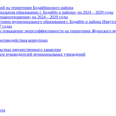
ий на территории Бодайбинского района
альном образовании г. Бодайбо и района» на 2024 – 2029 годы
правоотношения» на 2024 – 2029 годы
тории муниципального образования г. Бодайбо и района Иркутс
7 годах
и повышение энергоэффективности на территории Жуинского му
ротиводействия коррупции
льствах имущественного характера
лате руководителей муниципальных учреждений
нта