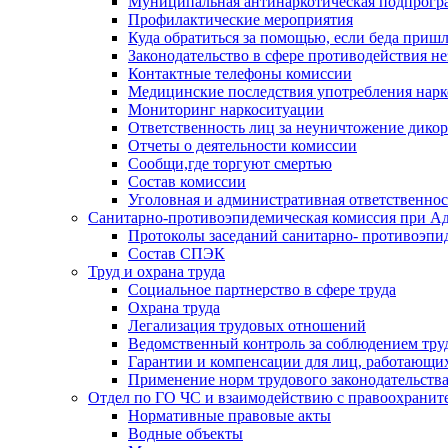
Муниципальная антинаркотическая подпрогра
Профилактические мероприятия
Куда обратиться за помощью, если беда приш
Законодательство в сфере противодействия н
Контактные телефоны комиссии
Медицинские последствия употребления нарк
Мониторинг наркоситуации
Ответственность лиц за неуничтожение дико
Отчеты о деятельности комиссии
Сообщи,где торгуют смертью
Состав комиссии
Уголовная и административная ответственнос
Санитарно-противоэпидемическая комиссия при Ад
Протоколы заседаний санитарно- противоэпи
Состав СПЭК
Труд и охрана труда
Социальное партнерство в сфере труда
Охрана труда
Легализация трудовых отношений
Ведомственный контроль за соблюдением труд
Гарантии и компенсации для лиц, работающи
Применение норм трудового законодательств
Отдел по ГО ЧС и взаимодействию с правоохрани
Нормативные правовые акты
Водные объекты