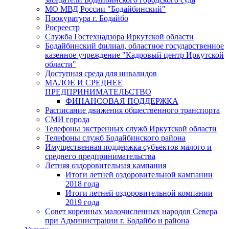
МО МВД России "Бодайбинский"
Прокуратура г. Бодайбо
Росреестр
Служба Гостехнадзора Иркутской области
Бодайбинский филиал, областное государственное
казенное учреждение "Кадровый центр Иркутской
области"
Доступная среда для инвалидов
МАЛОЕ И СРЕДНЕЕ
ПРЕДПРИНИМАТЕЛЬСТВО
ФИНАНСОВАЯ ПОДДЕРЖКА
Расписание движения общественного транспорта
СМИ города
Телефоны экстренных служб Иркутской области
Телефоны служб Бодайбинского района
Имущественная поддержка субъектов малого и
среднего предпринимательства
Летняя оздоровительная кампания
Итоги летней оздоровительной кампании
2018 года
Итоги летней оздоровительной компании
2019 года
Совет коренных малочисленных народов Севера
при Администрации г. Бодайбо и района