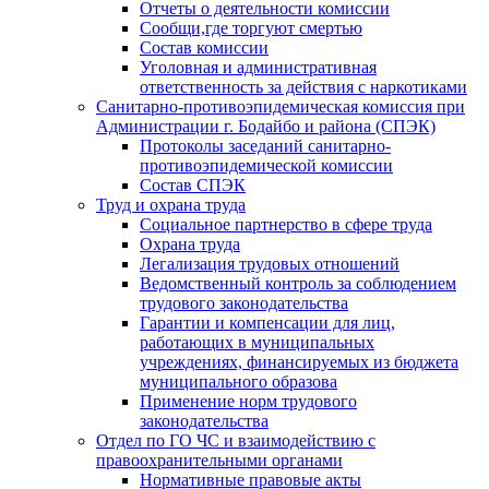
Отчеты о деятельности комиссии
Сообщи,где торгуют смертью
Состав комиссии
Уголовная и административная
ответственность за действия с наркотиками
Санитарно-противоэпидемическая комиссия при
Администрации г. Бодайбо и района (СПЭК)
Протоколы заседаний санитарно-
противоэпидемической комиссии
Состав СПЭК
Труд и охрана труда
Социальное партнерство в сфере труда
Охрана труда
Легализация трудовых отношений
Ведомственный контроль за соблюдением
трудового законодательства
Гарантии и компенсации для лиц,
работающих в муниципальных
учреждениях, финансируемых из бюджета
муниципального образова
Применение норм трудового
законодательства
Отдел по ГО ЧС и взаимодействию с
правоохранительными органами
Нормативные правовые акты