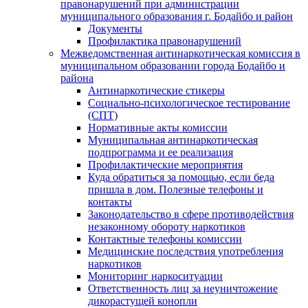
правонарушений при администрации
муниципального образования г. Бодайбо и район
Документы
Профилактика правонарушений
Межведомственная антинаркотическая комиссия в
муниципальном образовании города Бодайбо и
района
Антинаркотические стикеры
Социально-психологическое тестирование
(СПТ)
Нормативные акты комиссии
Муниципальная антинаркотическая
подпрограмма и ее реализация
Профилактические мероприятия
Куда обратиться за помощью, если беда
пришла в дом. Полезные телефоны и
контакты
Законодательство в сфере противодействия
незаконному обороту наркотиков
Контактные телефоны комиссии
Медицинские последствия употребления
наркотиков
Мониторинг наркоситуации
Ответственность лиц за неуничтожение
дикорастущей конопли