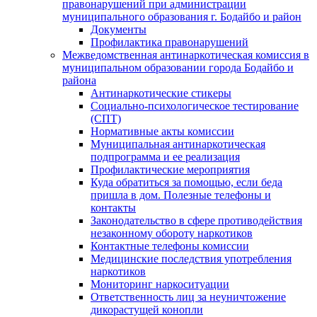
правонарушений при администрации
муниципального образования г. Бодайбо и район
Документы
Профилактика правонарушений
Межведомственная антинаркотическая комиссия в
муниципальном образовании города Бодайбо и
района
Антинаркотические стикеры
Социально-психологическое тестирование
(СПТ)
Нормативные акты комиссии
Муниципальная антинаркотическая
подпрограмма и ее реализация
Профилактические мероприятия
Куда обратиться за помощью, если беда
пришла в дом. Полезные телефоны и
контакты
Законодательство в сфере противодействия
незаконному обороту наркотиков
Контактные телефоны комиссии
Медицинские последствия употребления
наркотиков
Мониторинг наркоситуации
Ответственность лиц за неуничтожение
дикорастущей конопли