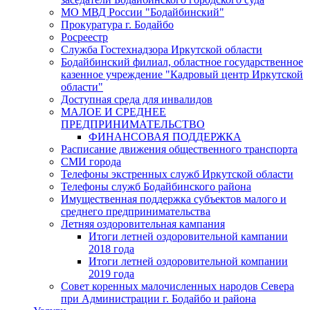
МО МВД России "Бодайбинский"
Прокуратура г. Бодайбо
Росреестр
Служба Гостехнадзора Иркутской области
Бодайбинский филиал, областное государственное
казенное учреждение "Кадровый центр Иркутской
области"
Доступная среда для инвалидов
МАЛОЕ И СРЕДНЕЕ
ПРЕДПРИНИМАТЕЛЬСТВО
ФИНАНСОВАЯ ПОДДЕРЖКА
Расписание движения общественного транспорта
СМИ города
Телефоны экстренных служб Иркутской области
Телефоны служб Бодайбинского района
Имущественная поддержка субъектов малого и
среднего предпринимательства
Летняя оздоровительная кампания
Итоги летней оздоровительной кампании
2018 года
Итоги летней оздоровительной компании
2019 года
Совет коренных малочисленных народов Севера
при Администрации г. Бодайбо и района