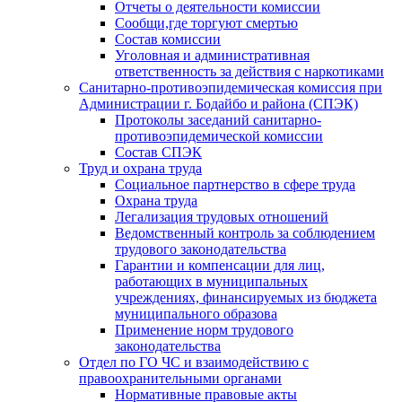
Отчеты о деятельности комиссии
Сообщи,где торгуют смертью
Состав комиссии
Уголовная и административная
ответственность за действия с наркотиками
Санитарно-противоэпидемическая комиссия при
Администрации г. Бодайбо и района (СПЭК)
Протоколы заседаний санитарно-
противоэпидемической комиссии
Состав СПЭК
Труд и охрана труда
Социальное партнерство в сфере труда
Охрана труда
Легализация трудовых отношений
Ведомственный контроль за соблюдением
трудового законодательства
Гарантии и компенсации для лиц,
работающих в муниципальных
учреждениях, финансируемых из бюджета
муниципального образова
Применение норм трудового
законодательства
Отдел по ГО ЧС и взаимодействию с
правоохранительными органами
Нормативные правовые акты