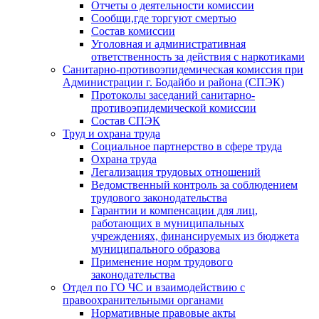
Отчеты о деятельности комиссии
Сообщи,где торгуют смертью
Состав комиссии
Уголовная и административная
ответственность за действия с наркотиками
Санитарно-противоэпидемическая комиссия при
Администрации г. Бодайбо и района (СПЭК)
Протоколы заседаний санитарно-
противоэпидемической комиссии
Состав СПЭК
Труд и охрана труда
Социальное партнерство в сфере труда
Охрана труда
Легализация трудовых отношений
Ведомственный контроль за соблюдением
трудового законодательства
Гарантии и компенсации для лиц,
работающих в муниципальных
учреждениях, финансируемых из бюджета
муниципального образова
Применение норм трудового
законодательства
Отдел по ГО ЧС и взаимодействию с
правоохранительными органами
Нормативные правовые акты