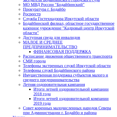
МО МВД России "Бодайбинский"
Прокуратура г. Бодайбо
Росреестр
Служба Гостехнадзора Иркутской области
Бодайбинский филиал, областное государственное
казенное учреждение "Кадровый центр Иркутской
области"
Доступная среда для инвалидов
МАЛОЕ И СРЕДНЕЕ
ПРЕДПРИНИМАТЕЛЬСТВО
ФИНАНСОВАЯ ПОДДЕРЖКА
Расписание движения общественного транспорта
СМИ города
Телефоны экстренных служб Иркутской области
Телефоны служб Бодайбинского района
Имущественная поддержка субъектов малого и
среднего предпринимательства
Летняя оздоровительная кампания
Итоги летней оздоровительной кампании
2018 года
Итоги летней оздоровительной компании
2019 года
Совет коренных малочисленных народов Севера
при Администрации г. Бодайбо и района