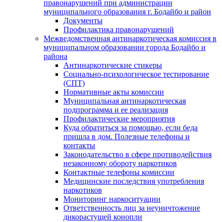
правонарушений при администрации
муниципального образования г. Бодайбо и район
Документы
Профилактика правонарушений
Межведомственная антинаркотическая комиссия в
муниципальном образовании города Бодайбо и
района
Антинаркотические стикеры
Социально-психологическое тестирование
(СПТ)
Нормативные акты комиссии
Муниципальная антинаркотическая
подпрограмма и ее реализация
Профилактические мероприятия
Куда обратиться за помощью, если беда
пришла в дом. Полезные телефоны и
контакты
Законодательство в сфере противодействия
незаконному обороту наркотиков
Контактные телефоны комиссии
Медицинские последствия употребления
наркотиков
Мониторинг наркоситуации
Ответственность лиц за неуничтожение
дикорастущей конопли