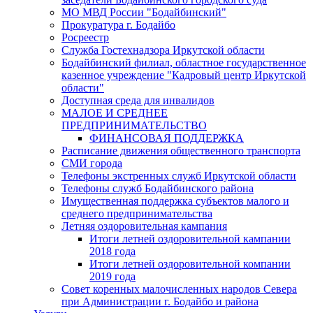
МО МВД России "Бодайбинский"
Прокуратура г. Бодайбо
Росреестр
Служба Гостехнадзора Иркутской области
Бодайбинский филиал, областное государственное
казенное учреждение "Кадровый центр Иркутской
области"
Доступная среда для инвалидов
МАЛОЕ И СРЕДНЕЕ
ПРЕДПРИНИМАТЕЛЬСТВО
ФИНАНСОВАЯ ПОДДЕРЖКА
Расписание движения общественного транспорта
СМИ города
Телефоны экстренных служб Иркутской области
Телефоны служб Бодайбинского района
Имущественная поддержка субъектов малого и
среднего предпринимательства
Летняя оздоровительная кампания
Итоги летней оздоровительной кампании
2018 года
Итоги летней оздоровительной компании
2019 года
Совет коренных малочисленных народов Севера
при Администрации г. Бодайбо и района