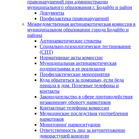
правонарушений при администрации
муниципального образования г. Бодайбо и район
Документы
Профилактика правонарушений
Межведомственная антинаркотическая комиссия в
муниципальном образовании города Бодайбо и
района
Антинаркотические стикеры
Социально-психологическое тестирование
(СПТ)
Нормативные акты комиссии
Муниципальная антинаркотическая
подпрограмма и ее реализация
Профилактические мероприятия
Куда обратиться за помощью, если беда
пришла в дом. Полезные телефоны и
контакты
Законодательство в сфере противодействия
незаконному обороту наркотиков
Контактные телефоны комиссии
Медицинские последствия употребления
наркотиков
Мониторинг наркоситуации
Ответственность лиц за неуничтожение
дикорастущей конопли