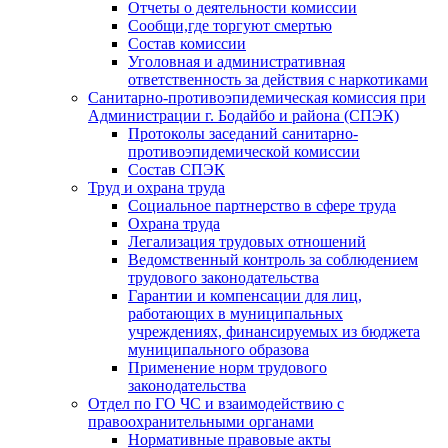
Отчеты о деятельности комиссии
Сообщи,где торгуют смертью
Состав комиссии
Уголовная и административная
ответственность за действия с наркотиками
Санитарно-противоэпидемическая комиссия при
Администрации г. Бодайбо и района (СПЭК)
Протоколы заседаний санитарно-
противоэпидемической комиссии
Состав СПЭК
Труд и охрана труда
Социальное партнерство в сфере труда
Охрана труда
Легализация трудовых отношений
Ведомственный контроль за соблюдением
трудового законодательства
Гарантии и компенсации для лиц,
работающих в муниципальных
учреждениях, финансируемых из бюджета
муниципального образова
Применение норм трудового
законодательства
Отдел по ГО ЧС и взаимодействию с
правоохранительными органами
Нормативные правовые акты