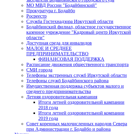
МО МВД России "Бодайбинский"
Прокуратура г. Бодайбо
Росреестр
Служба Гостехнадзора Иркутской области
Бодайбинский филиал, областное государственное
казенное учреждение "Кадровый центр Иркутской
области"
Доступная среда для инвалидов
МАЛОЕ И СРЕДНЕЕ
ПРЕДПРИНИМАТЕЛЬСТВО
ФИНАНСОВАЯ ПОДДЕРЖКА
Расписание движения общественного транспорта
СМИ города
Телефоны экстренных служб Иркутской области
Телефоны служб Бодайбинского района
Имущественная поддержка субъектов малого и
среднего предпринимательства
Летняя оздоровительная кампания
Итоги летней оздоровительной кампании
2018 года
Итоги летней оздоровительной компании
2019 года
Совет коренных малочисленных народов Севера
при Администрации г. Бодайбо и района