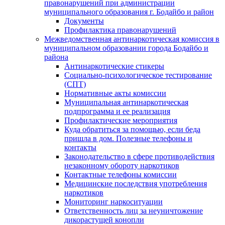
правонарушений при администрации
муниципального образования г. Бодайбо и район
Документы
Профилактика правонарушений
Межведомственная антинаркотическая комиссия в
муниципальном образовании города Бодайбо и
района
Антинаркотические стикеры
Социально-психологическое тестирование
(СПТ)
Нормативные акты комиссии
Муниципальная антинаркотическая
подпрограмма и ее реализация
Профилактические мероприятия
Куда обратиться за помощью, если беда
пришла в дом. Полезные телефоны и
контакты
Законодательство в сфере противодействия
незаконному обороту наркотиков
Контактные телефоны комиссии
Медицинские последствия употребления
наркотиков
Мониторинг наркоситуации
Ответственность лиц за неуничтожение
дикорастущей конопли