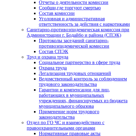
Отчеты о деятельности комиссии
Сообщи,где торгуют смертью
Состав комиссии
Уголовная и административная
ответственность за действия с наркотиками
Санитарно-противоэпидемическая комиссия при
Администрации г. Бодайбо и района (СПЭК)
Протоколы заседаний санитарно-
противоэпидемической комиссии
Состав СПЭК
Труд и охрана труда
Социальное партнерство в сфере труда
Охрана труда
Легализация трудовых отношений
Ведомственный контроль за соблюдением
трудового законодательства
Гарантии и компенсации для лиц,
работающих в муниципальных
учреждениях, финансируемых из бюджета
муниципального образова
Применение норм трудового
законодательства
Отдел по ГО ЧС и взаимодействию с
правоохранительными органами
Нормативные правовые акты