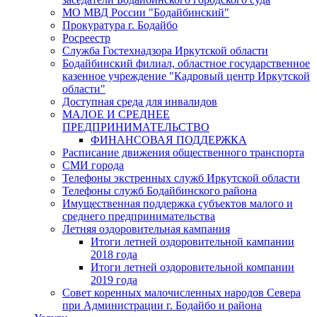
МО МВД России "Бодайбинский"
Прокуратура г. Бодайбо
Росреестр
Служба Гостехнадзора Иркутской области
Бодайбинский филиал, областное государственное
казенное учреждение "Кадровый центр Иркутской
области"
Доступная среда для инвалидов
МАЛОЕ И СРЕДНЕЕ
ПРЕДПРИНИМАТЕЛЬСТВО
ФИНАНСОВАЯ ПОДДЕРЖКА
Расписание движения общественного транспорта
СМИ города
Телефоны экстренных служб Иркутской области
Телефоны служб Бодайбинского района
Имущественная поддержка субъектов малого и
среднего предпринимательства
Летняя оздоровительная кампания
Итоги летней оздоровительной кампании
2018 года
Итоги летней оздоровительной компании
2019 года
Совет коренных малочисленных народов Севера
при Администрации г. Бодайбо и района