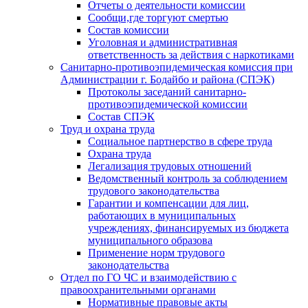
Отчеты о деятельности комиссии
Сообщи,где торгуют смертью
Состав комиссии
Уголовная и административная
ответственность за действия с наркотиками
Санитарно-противоэпидемическая комиссия при
Администрации г. Бодайбо и района (СПЭК)
Протоколы заседаний санитарно-
противоэпидемической комиссии
Состав СПЭК
Труд и охрана труда
Социальное партнерство в сфере труда
Охрана труда
Легализация трудовых отношений
Ведомственный контроль за соблюдением
трудового законодательства
Гарантии и компенсации для лиц,
работающих в муниципальных
учреждениях, финансируемых из бюджета
муниципального образова
Применение норм трудового
законодательства
Отдел по ГО ЧС и взаимодействию с
правоохранительными органами
Нормативные правовые акты