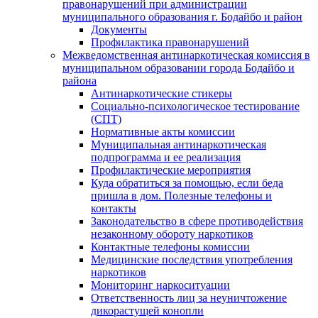
правонарушений при администрации
муниципального образования г. Бодайбо и район
Документы
Профилактика правонарушений
Межведомственная антинаркотическая комиссия в
муниципальном образовании города Бодайбо и
района
Антинаркотические стикеры
Социально-психологическое тестирование
(СПТ)
Нормативные акты комиссии
Муниципальная антинаркотическая
подпрограмма и ее реализация
Профилактические мероприятия
Куда обратиться за помощью, если беда
пришла в дом. Полезные телефоны и
контакты
Законодательство в сфере противодействия
незаконному обороту наркотиков
Контактные телефоны комиссии
Медицинские последствия употребления
наркотиков
Мониторинг наркоситуации
Ответственность лиц за неуничтожение
дикорастущей конопли