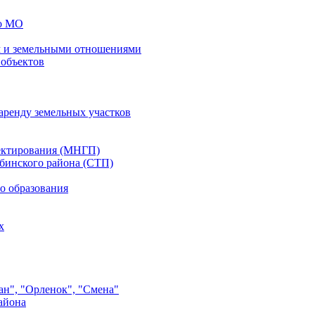
го МО
 и земельными отношениями
 объектов
аренду земельных участков
ектирования (МНГП)
бинского района (СТП)
о образования
х
ан", "Орленок", "Смена"
айона