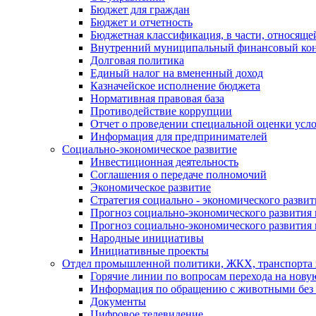
Бюджет для граждан
Бюджет и отчетность
Бюджетная классификация, в части, относяще
Внутренний муниципальный финансовый кон
Долговая политика
Единый налог на вмененный доход
Казначейское исполнение бюджета
Нормативная правовая база
Противодействие коррупции
Отчет о проведении специальной оценки усло
Информация для предпринимателей
Социально-экономическое развитие
Инвестиционная деятельность
Соглашения о передаче полномочий
Экономическое развитие
Стратегия социально - экономического развит
Прогноз социально-экономического развития 
Прогноз социально-экономического развития 
Народные инициативы
Инициативные проекты
Отдел промышленной политики, ЖКХ, транспорта 
Горячие линии по вопросам перехода на нову
Информация по обращению с животными без 
Документы
Цифровое телевидение