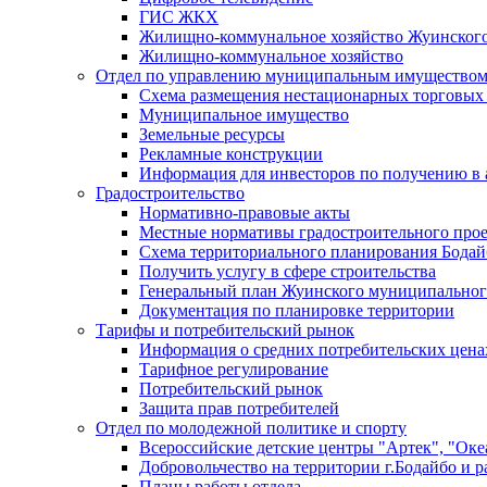
ГИС ЖКХ
Жилищно-коммунальное хозяйство Жуинско
Жилищно-коммунальное хозяйство
Отдел по управлению муниципальным имуществом
Схема размещения нестационарных торговых
Муниципальное имущество
Земельные ресурсы
Рекламные конструкции
Информация для инвесторов по получению в 
Градостроительство
Нормативно-правовые акты
Местные нормативы градостроительного про
Схема территориального планирования Бодай
Получить услугу в сфере строительства
Генеральный план Жуинского муниципальног
Документация по планировке территории
Тарифы и потребительский рынок
Информация о средних потребительских цена
Тарифное регулирование
Потребительский рынок
Защита прав потребителей
Отдел по молодежной политике и спорту
Всероссийские детские центры "Артек", "Оке
Добровольчество на территории г.Бодайбо и р
Планы работы отдела