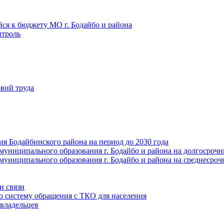
йся к бюджету МО г. Бодайбо и района
троль
вий труда
ия Бодайбинского района на период до 2030 года
муниципального образования г. Бодайбо и района на долгосроч
муниципального образования г. Бодайбо и района на среднесро
и связи
ю систему обращения с ТКО для населения
владельцев