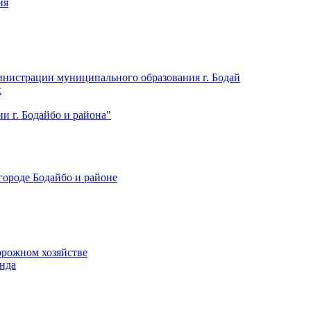
ия
нистрации муниципального образования г. Бодай
х
 г. Бодайбо и района"
городе Бодайбо и районе
орожном хозяйстве
нда