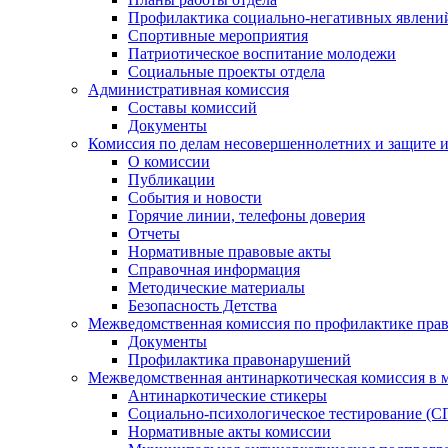
Профилактика социально-негативных явлений
Спортивные мероприятия
Патриотическое воспитание молодежи
Социальные проекты отдела
Административная комиссия
Составы комиссий
Документы
Комиссия по делам несовершеннолетних и защите и
О комиссии
Публикации
События и новости
Горячие линии, телефоны доверия
Отчеты
Нормативные правовые акты
Справочная информация
Методические материалы
Безопасность Детства
Межведомственная комиссия по профилактике прав
Документы
Профилактика правонарушений
Межведомственная антинаркотическая комиссия в 
Антинаркотические стикеры
Социально-психологическое тестирование (С
Нормативные акты комиссии