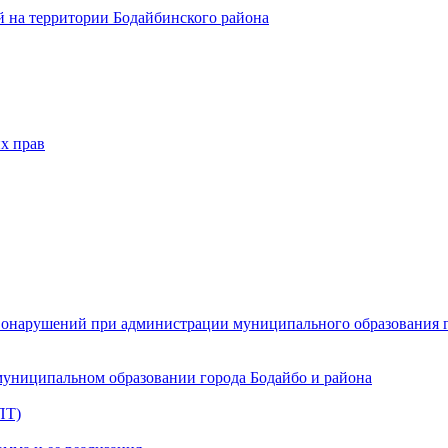
 на территории Бодайбинского района
х прав
онарушений при администрации муниципального образования г.
муниципальном образовании города Бодайбо и района
ПТ)