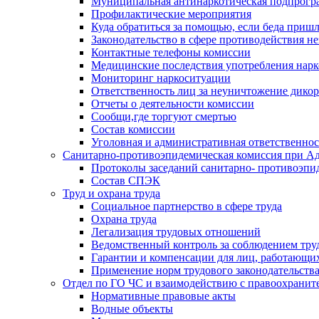
Муниципальная антинаркотическая подпрогра
Профилактические мероприятия
Куда обратиться за помощью, если беда приш
Законодательство в сфере противодействия н
Контактные телефоны комиссии
Медицинские последствия употребления нарк
Мониторинг наркоситуации
Ответственность лиц за неуничтожение дико
Отчеты о деятельности комиссии
Сообщи,где торгуют смертью
Состав комиссии
Уголовная и административная ответственнос
Санитарно-противоэпидемическая комиссия при Ад
Протоколы заседаний санитарно- противоэпи
Состав СПЭК
Труд и охрана труда
Социальное партнерство в сфере труда
Охрана труда
Легализация трудовых отношений
Ведомственный контроль за соблюдением труд
Гарантии и компенсации для лиц, работающи
Применение норм трудового законодательств
Отдел по ГО ЧС и взаимодействию с правоохрани
Нормативные правовые акты
Водные объекты