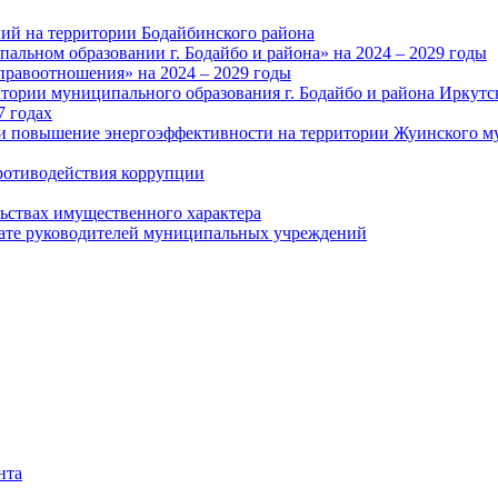
ий на территории Бодайбинского района
альном образовании г. Бодайбо и района» на 2024 – 2029 годы
правоотношения» на 2024 – 2029 годы
тории муниципального образования г. Бодайбо и района Иркутс
7 годах
и повышение энергоэффективности на территории Жуинского му
ротиводействия коррупции
льствах имущественного характера
лате руководителей муниципальных учреждений
нта