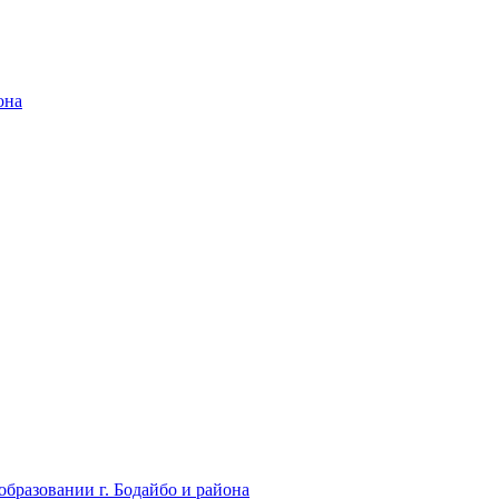
она
бразовании г. Бодайбо и района