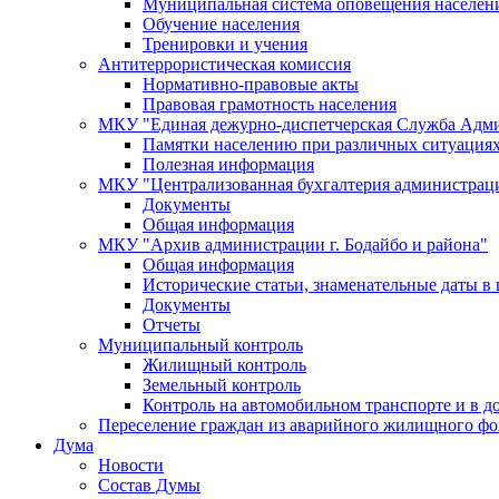
Муниципальная система оповещения населен
Обучение населения
Тренировки и учения
Антитеррористическая комиссия
Нормативно-правовые акты
Правовая грамотность населения
МКУ "Единая дежурно-диспетчерская Служба Адми
Памятки населению при различных ситуация
Полезная информация
МКУ "Централизованная бухгалтерия администрации
Документы
Общая информация
МКУ "Архив администрации г. Бодайбо и района"
Общая информация
Исторические статьи, знаменательные даты в 
Документы
Отчеты
Муниципальный контроль
Жилищный контроль
Земельный контроль
Контроль на автомобильном транспорте и в д
Переселение граждан из аварийного жилищного фо
Дума
Новости
Состав Думы