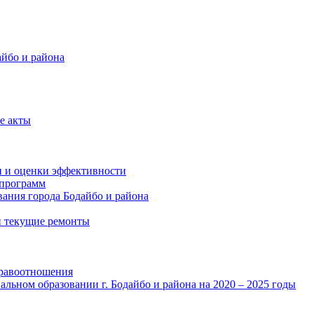
айбо и района
е акты
и и оценки эффективности
программ
ания города Бодайбо и района
и текущие ремонты
правоотношения
льном образовании г. Бодайбо и района на 2020 – 2025 годы