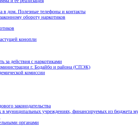
мма и ее реализация
ла в дом. Полезные телефоны и контакты
езаконному обороту наркотиков
отиков
растущей конопли
ть за действия с наркотиками
министрации г. Бодайбо и района (СПЭК)
демической комиссии
ового законодательства
х в муниципальных учреждениях, финансируемых из бюджета м
а
тельными органами