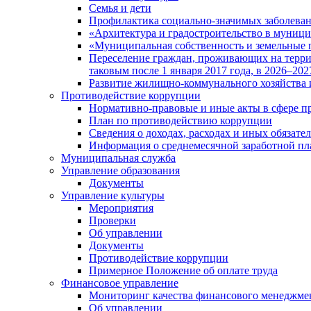
Семья и дети
Профилактика социально-значимых заболеван
«Архитектура и градостроительство в муницип
«Муниципальная собственность и земельные 
Переселение граждан, проживающих на терри
таковым после 1 января 2017 года, в 2026–202
Развитие жилищно-коммунального хозяйства 
Противодействие коррупции
Нормативно-правовые и иные акты в сфере п
План по противодействию коррупции
Сведения о доходах, расходах и иных обязате
Информация о среднемесячной заработной п
Муниципальная служба
Управление образования
Документы
Управление культуры
Мероприятия
Проверки
Об управлении
Документы
Противодействие коррупции
Примерное Положение об оплате труда
Финансовое управление
Мониторинг качества финансового менеджме
Об управлении