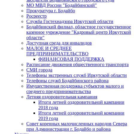
МО МВД России "Бодайбинский"
Прокуратура г. Бодайбо
Росреестр
Служба Гостехнадзора Иркутской области
Бодайбинский филиал, областное государственное
казенное учреждение "Кадровый центр Иркутской
области"
Доступная среда для инвалидов
МАЛОЕ И СРЕДНЕЕ
ПРЕДПРИНИМАТЕЛЬСТВО
ФИНАНСОВАЯ ПОДДЕРЖКА
Расписание движения общественного транспорта
СМИ города
Телефоны экстренных служб Иркутской области
Телефоны служб Бодайбинского района
Имущественная поддержка субъектов малого и
среднего предпринимательства
Летняя оздоровительная кампания
Итоги летней оздоровительной кампании
2018 года
Итоги летней оздоровительной компании
2019 года
Совет коренных малочисленных народов Севера
при Администрации г. Бодайбо и района