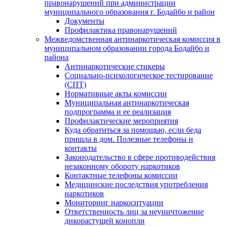
правонарушений при администрации
муниципального образования г. Бодайбо и район
Документы
Профилактика правонарушений
Межведомственная антинаркотическая комиссия в
муниципальном образовании города Бодайбо и
района
Антинаркотические стикеры
Социально-психологическое тестирование
(СПТ)
Нормативные акты комиссии
Муниципальная антинаркотическая
подпрограмма и ее реализация
Профилактические мероприятия
Куда обратиться за помощью, если беда
пришла в дом. Полезные телефоны и
контакты
Законодательство в сфере противодействия
незаконному обороту наркотиков
Контактные телефоны комиссии
Медицинские последствия употребления
наркотиков
Мониторинг наркоситуации
Ответственность лиц за неуничтожение
дикорастущей конопли