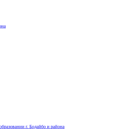
она
бразовании г. Бодайбо и района