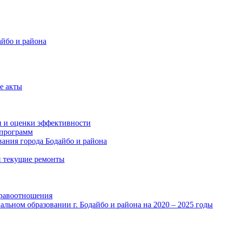
айбо и района
е акты
и и оценки эффективности
программ
ания города Бодайбо и района
и текущие ремонты
правоотношения
льном образовании г. Бодайбо и района на 2020 – 2025 годы