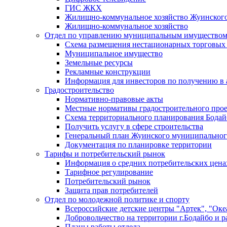
ГИС ЖКХ
Жилищно-коммунальное хозяйство Жуинско
Жилищно-коммунальное хозяйство
Отдел по управлению муниципальным имуществом
Схема размещения нестационарных торговых
Муниципальное имущество
Земельные ресурсы
Рекламные конструкции
Информация для инвесторов по получению в 
Градостроительство
Нормативно-правовые акты
Местные нормативы градостроительного про
Схема территориального планирования Бодай
Получить услугу в сфере строительства
Генеральный план Жуинского муниципальног
Документация по планировке территории
Тарифы и потребительский рынок
Информация о средних потребительских цена
Тарифное регулирование
Потребительский рынок
Защита прав потребителей
Отдел по молодежной политике и спорту
Всероссийские детские центры "Артек", "Оке
Добровольчество на территории г.Бодайбо и р
Планы работы отдела