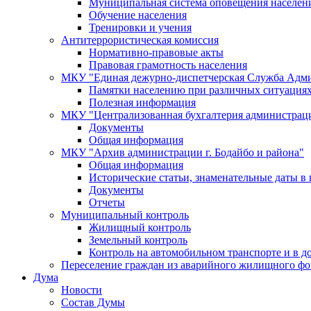
Муниципальная система оповещения населен
Обучение населения
Тренировки и учения
Антитеррористическая комиссия
Нормативно-правовые акты
Правовая грамотность населения
МКУ "Единая дежурно-диспетчерская Служба Адми
Памятки населению при различных ситуация
Полезная информация
МКУ "Централизованная бухгалтерия администрации
Документы
Общая информация
МКУ "Архив администрации г. Бодайбо и района"
Общая информация
Исторические статьи, знаменательные даты в 
Документы
Отчеты
Муниципальный контроль
Жилищный контроль
Земельный контроль
Контроль на автомобильном транспорте и в д
Переселение граждан из аварийного жилищного фо
Дума
Новости
Состав Думы