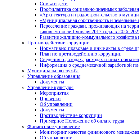
Семья и дети
Профилактика социально-значимых заболеван
«Архитектура и градостроительство в муницип
«Муниципальная собственность и земельные 
Переселение граждан, проживающих на терри
таковым после 1 января 2017 года, в 2026–202
Развитие жилищно-коммунального хозяйства 
Противодействие коррупции
Нормативно-правовые и иные акты в сфере п
План по противодействию коррупции
Сведения о доходах, расходах и иных обязате
Информация о среднемесячной заработной п
Муниципальная служба
Управление образования
Документы
Управление культуры
Мероприятия
Проверки
Об управлении
Документы
Противодействие коррупции
Примерное Положение об оплате труда
Финансовое управление
Мониторинг качества финансового менеджме
Об управлении