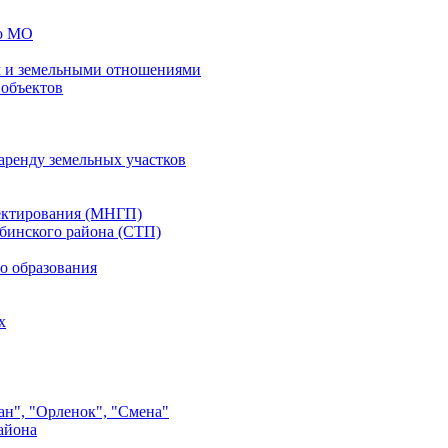
го МО
 и земельными отношениями
 объектов
аренду земельных участков
ектирования (МНГП)
бинского района (СТП)
о образования
х
ан", "Орленок", "Смена"
айона