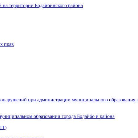
 на территории Бодайбинского района
х прав
онарушений при администрации муниципального образования г.
муниципальном образовании города Бодайбо и района
ПТ)