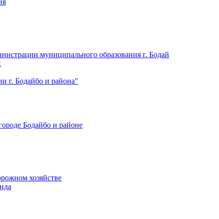
ия
нистрации муниципального образования г. Бодай
х
 г. Бодайбо и района"
городе Бодайбо и районе
орожном хозяйстве
нда