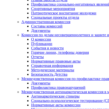
Профилактика социально-негативных явлений
Спортивные мероприятия
Патриотическое воспитание молодежи
Социальные проекты отдела
Административная комиссия
Составы комиссий
Документы
Комиссия по делам несовершеннолетних и защите и
О комиссии
Публикации
События и новости
Горячие линии, телефоны доверия
Отчеты
Нормативные правовые акты
Справочная информация
Методические материалы
Безопасность Детства
Межведомственная комиссия по профилактике прав
Документы
Профилактика правонарушений
Межведомственная антинаркотическая комиссия в 
Антинаркотические стикеры
Социально-психологическое тестирование (С
Нормативные акты комиссии