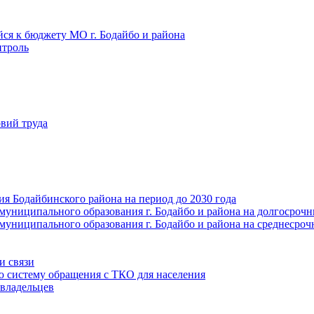
йся к бюджету МО г. Бодайбо и района
троль
вий труда
ия Бодайбинского района на период до 2030 года
муниципального образования г. Бодайбо и района на долгосроч
муниципального образования г. Бодайбо и района на среднесро
и связи
ю систему обращения с ТКО для населения
владельцев