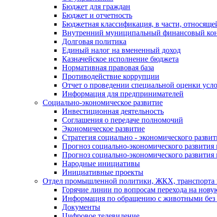
Бюджет для граждан
Бюджет и отчетность
Бюджетная классификация, в части, относяще
Внутренний муниципальный финансовый кон
Долговая политика
Единый налог на вмененный доход
Казначейское исполнение бюджета
Нормативная правовая база
Противодействие коррупции
Отчет о проведении специальной оценки усло
Информация для предпринимателей
Социально-экономическое развитие
Инвестиционная деятельность
Соглашения о передаче полномочий
Экономическое развитие
Стратегия социально - экономического развит
Прогноз социально-экономического развития 
Прогноз социально-экономического развития 
Народные инициативы
Инициативные проекты
Отдел промышленной политики, ЖКХ, транспорта 
Горячие линии по вопросам перехода на нову
Информация по обращению с животными без 
Документы
Цифровое телевидение