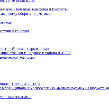
мма и ее реализация
ла в дом. Полезные телефоны и контакты
езаконному обороту наркотиков
отиков
растущей конопли
ть за действия с наркотиками
министрации г. Бодайбо и района (СПЭК)
демической комиссии
ового законодательства
х в муниципальных учреждениях, финансируемых из бюджета м
а
тельными органами