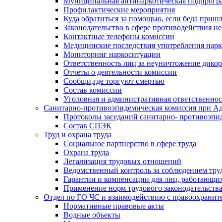
Муниципальная антинаркотическая подпрогра
Профилактические мероприятия
Куда обратиться за помощью, если беда приш
Законодательство в сфере противодействия н
Контактные телефоны комиссии
Медицинские последствия употребления нарк
Мониторинг наркоситуации
Ответственность лиц за неуничтожение дико
Отчеты о деятельности комиссии
Сообщи,где торгуют смертью
Состав комиссии
Уголовная и административная ответственнос
Санитарно-противоэпидемическая комиссия при Ад
Протоколы заседаний санитарно- противоэпи
Состав СПЭК
Труд и охрана труда
Социальное партнерство в сфере труда
Охрана труда
Легализация трудовых отношений
Ведомственный контроль за соблюдением труд
Гарантии и компенсации для лиц, работающи
Применение норм трудового законодательств
Отдел по ГО ЧС и взаимодействию с правоохрани
Нормативные правовые акты
Водные объекты