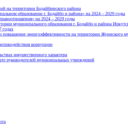
ий на территории Бодайбинского района
альном образовании г. Бодайбо и района» на 2024 – 2029 годы
правоотношения» на 2024 – 2029 годы
тории муниципального образования г. Бодайбо и района Иркутс
7 годах
и повышение энергоэффективности на территории Жуинского му
ротиводействия коррупции
льствах имущественного характера
лате руководителей муниципальных учреждений
нта