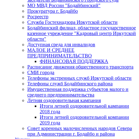
МО МВД России "Бодайбинский"
Прокуратура г. Бодайбо
Росреестр
Служба Гостехнадзора Иркутской области
Бодайбинский филиал, областное государственное
казенное учреждение "Кадровый центр Иркутской
области"
Доступная среда для инвалидов
МАЛОЕ И СРЕДНЕЕ
ПРЕДПРИНИМАТЕЛЬСТВО
ФИНАНСОВАЯ ПОДДЕРЖКА
Расписание движения общественного транспорта
СМИ города
Телефоны экстренных служб Иркутской области
Телефоны служб Бодайбинского района
Имущественная поддержка субъектов малого и
среднего предпринимательства
Летняя оздоровительная кампания
Итоги летней оздоровительной кампании
2018 года
Итоги летней оздоровительной компании
2019 года
Совет коренных малочисленных народов Севера
при Администрации г. Бодайбо и района