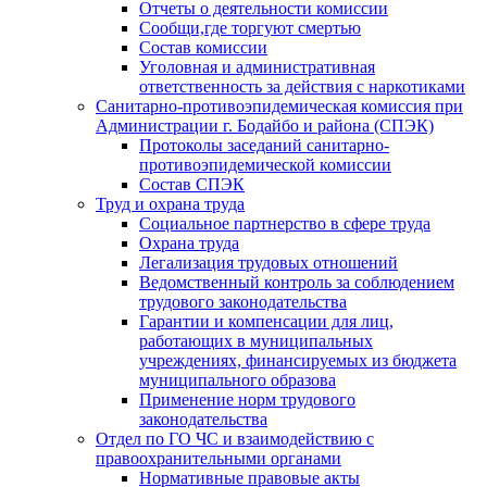
Отчеты о деятельности комиссии
Сообщи,где торгуют смертью
Состав комиссии
Уголовная и административная
ответственность за действия с наркотиками
Санитарно-противоэпидемическая комиссия при
Администрации г. Бодайбо и района (СПЭК)
Протоколы заседаний санитарно-
противоэпидемической комиссии
Состав СПЭК
Труд и охрана труда
Социальное партнерство в сфере труда
Охрана труда
Легализация трудовых отношений
Ведомственный контроль за соблюдением
трудового законодательства
Гарантии и компенсации для лиц,
работающих в муниципальных
учреждениях, финансируемых из бюджета
муниципального образова
Применение норм трудового
законодательства
Отдел по ГО ЧС и взаимодействию с
правоохранительными органами
Нормативные правовые акты