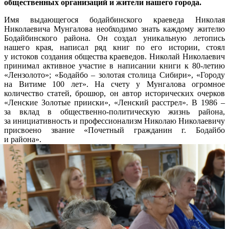
общественных организаций и жители нашего города.
Имя выдающегося бодайбинского краеведа Николая
Николаевича Мунгалова необходимо знать каждому жителю
Бодайбинского района. Он создал уникальную летопись
нашего края, написал ряд книг по его истории, стоял
у истоков создания общества краеведов. Николай Николаевич
принимал активное участие в написании книги к 80-летию
«Лензолото»; «Бодайбо – золотая столица Сибири», «Городу
на Витиме 100 лет». На счету у Мунгалова огромное
количество статей, брошюр, он автор исторических очерков
«Ленские Золотые прииски», «Ленский расстрел». В 1986 –
за вклад в общественно-политическую жизнь района,
за инициативность и профессионализм Николаю Николаевичу
присвоено звание «Почетный гражданин г. Бодайбо
и района».