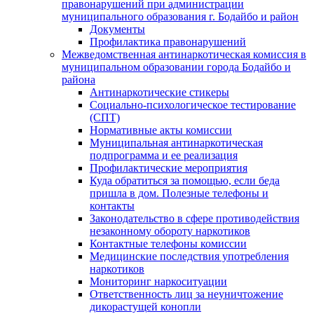
правонарушений при администрации
муниципального образования г. Бодайбо и район
Документы
Профилактика правонарушений
Межведомственная антинаркотическая комиссия в
муниципальном образовании города Бодайбо и
района
Антинаркотические стикеры
Социально-психологическое тестирование
(СПТ)
Нормативные акты комиссии
Муниципальная антинаркотическая
подпрограмма и ее реализация
Профилактические мероприятия
Куда обратиться за помощью, если беда
пришла в дом. Полезные телефоны и
контакты
Законодательство в сфере противодействия
незаконному обороту наркотиков
Контактные телефоны комиссии
Медицинские последствия употребления
наркотиков
Мониторинг наркоситуации
Ответственность лиц за неуничтожение
дикорастущей конопли