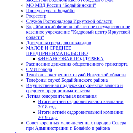
МО МВД России "Бодайбинский"
Прокуратура г. Бодайбо
Росреестр
Служба Гостехнадзора Иркутской области
Бодайбинский филиал, областное государственное
казенное учреждение "Кадровый центр Иркутской
области"
Доступная среда для инвалидов
МАЛОЕ И СРЕДНЕЕ
ПРЕДПРИНИМАТЕЛЬСТВО
ФИНАНСОВАЯ ПОДДЕРЖКА
Расписание движения общественного транспорта
СМИ города
Телефоны экстренных служб Иркутской области
Телефоны служб Бодайбинского района
Имущественная поддержка субъектов малого и
среднего предпринимательства
Летняя оздоровительная кампания
Итоги летней оздоровительной кампании
2018 года
Итоги летней оздоровительной компании
2019 года
Совет коренных малочисленных народов Севера
при Администрации г. Бодайбо и района