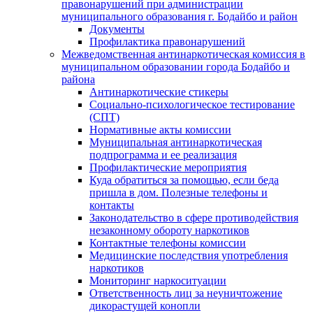
правонарушений при администрации
муниципального образования г. Бодайбо и район
Документы
Профилактика правонарушений
Межведомственная антинаркотическая комиссия в
муниципальном образовании города Бодайбо и
района
Антинаркотические стикеры
Социально-психологическое тестирование
(СПТ)
Нормативные акты комиссии
Муниципальная антинаркотическая
подпрограмма и ее реализация
Профилактические мероприятия
Куда обратиться за помощью, если беда
пришла в дом. Полезные телефоны и
контакты
Законодательство в сфере противодействия
незаконному обороту наркотиков
Контактные телефоны комиссии
Медицинские последствия употребления
наркотиков
Мониторинг наркоситуации
Ответственность лиц за неуничтожение
дикорастущей конопли