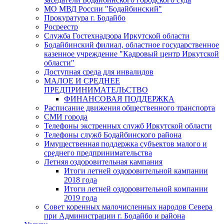
МО МВД России "Бодайбинский"
Прокуратура г. Бодайбо
Росреестр
Служба Гостехнадзора Иркутской области
Бодайбинский филиал, областное государственное
казенное учреждение "Кадровый центр Иркутской
области"
Доступная среда для инвалидов
МАЛОЕ И СРЕДНЕЕ
ПРЕДПРИНИМАТЕЛЬСТВО
ФИНАНСОВАЯ ПОДДЕРЖКА
Расписание движения общественного транспорта
СМИ города
Телефоны экстренных служб Иркутской области
Телефоны служб Бодайбинского района
Имущественная поддержка субъектов малого и
среднего предпринимательства
Летняя оздоровительная кампания
Итоги летней оздоровительной кампании
2018 года
Итоги летней оздоровительной компании
2019 года
Совет коренных малочисленных народов Севера
при Администрации г. Бодайбо и района