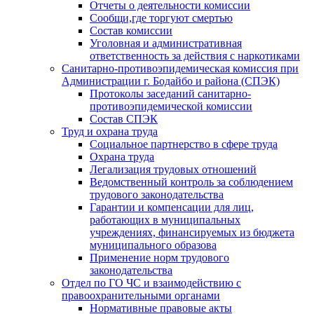
Отчеты о деятельности комиссии
Сообщи,где торгуют смертью
Состав комиссии
Уголовная и административная
ответственность за действия с наркотиками
Санитарно-противоэпидемическая комиссия при
Администрации г. Бодайбо и района (СПЭК)
Протоколы заседаний санитарно-
противоэпидемической комиссии
Состав СПЭК
Труд и охрана труда
Социальное партнерство в сфере труда
Охрана труда
Легализация трудовых отношений
Ведомственный контроль за соблюдением
трудового законодательства
Гарантии и компенсации для лиц,
работающих в муниципальных
учреждениях, финансируемых из бюджета
муниципального образова
Применение норм трудового
законодательства
Отдел по ГО ЧС и взаимодействию с
правоохранительными органами
Нормативные правовые акты