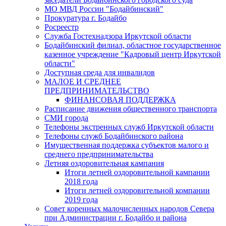
МО МВД России "Бодайбинский"
Прокуратура г. Бодайбо
Росреестр
Служба Гостехнадзора Иркутской области
Бодайбинский филиал, областное государственное
казенное учреждение "Кадровый центр Иркутской
области"
Доступная среда для инвалидов
МАЛОЕ И СРЕДНЕЕ
ПРЕДПРИНИМАТЕЛЬСТВО
ФИНАНСОВАЯ ПОДДЕРЖКА
Расписание движения общественного транспорта
СМИ города
Телефоны экстренных служб Иркутской области
Телефоны служб Бодайбинского района
Имущественная поддержка субъектов малого и
среднего предпринимательства
Летняя оздоровительная кампания
Итоги летней оздоровительной кампании
2018 года
Итоги летней оздоровительной компании
2019 года
Совет коренных малочисленных народов Севера
при Администрации г. Бодайбо и района