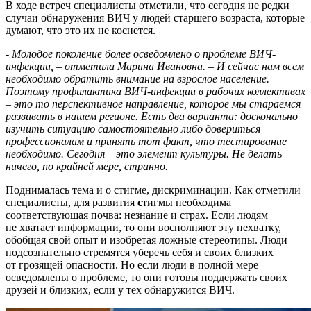
В ходе встреч специалисты отметили, что сегодня не редки
случаи обнаружения ВИЧ у людей старшего возраста, которые
думают, что это их не коснется.
- Молодое поколение более осведомлено о проблеме ВИЧ-
инфекции, – отметила Марина Ивановна. – И сейчас нам всем
необходимо обратить внимание на взрослое население.
Поэтому профилактика ВИЧ-инфекции в рабочих коллективах
– это то перспективное направление, которое мы стараемся
развивать в нашем регионе. Есть два варианта: досконально
изучить ситуацию самостоятельно либо довериться
профессионалам и принять тот факт, что тестирование
необходимо. Сегодня – это элемент культуры. Не делать
ничего, по крайней мере, странно.
Поднималась тема и о стигме, дискриминации. Как отметили
специалисты, для развития
с
тигмы необходима
соответствующая почва: незнание и страх. Если людям
не хватает информации, то они восполняют эту нехватку,
обобщая свой опыт и изобретая ложные стереотипы. Люди
подсознательно стремятся уберечь себя и своих близких
от грозящей опасности. Но если люди в полной мере
осведомлены о проблеме, то они готовы поддержать своих
друзей и близких, если у тех обнаружится ВИЧ.