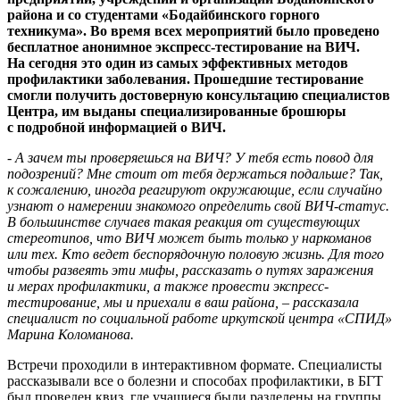
района и со студентами «Бодайбинского горного
техникума». Во время всех мероприятий было проведено
бесплатное анонимное экспресс-тестирование на ВИЧ.
На сегодня это один из самых эффективных методов
профилактики заболевания. Прошедшие тестирование
смогли получить достоверную консультацию специалистов
Центра, им выданы специализированные брошюры
с подробной информацией о ВИЧ.
- А зачем ты проверяешься на ВИЧ? У тебя есть повод для
подозрений? Мне стоит от тебя держаться подальше? Так,
к сожалению, иногда реагируют окружающие, если случайно
узнают о намерении знакомого определить свой ВИЧ-статус.
В большинстве случаев такая реакция от существующих
стереотипов, что ВИЧ может быть только у наркоманов
или тех. Кто ведет беспорядочную половую жизнь. Для того
чтобы развеять эти мифы, рассказать о путях заражения
и мерах профилактики, а также провести экспресс-
тестирование, мы и приехали в ваш района, – рассказала
специалист по социальной работе иркутской центра «СПИД»
Марина Коломанова.
Встречи проходили в интерактивном формате. Специалисты
рассказывали все о болезни и способах профилактики, в БГТ
был проведен квиз, где учащиеся были разделены на группы