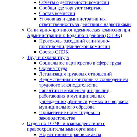
Отчеты о деятельности комиссии
Сообщи,где торгуют смертью
Состав комиссии
Уголовная и административная
ответственность за действия с наркотиками
Санитарно-противоэпидемическая комиссия при
Администрации г. Бодайбо и района (СПЭК)
Протоколы заседаний санитарно-
противоэпидемической комиссии
Состав СПЭК
Труд и охрана труда
Социальное партнерство в сфере труда
Охрана труда
Легализация трудовых отношений
Ведомственный контроль за соблюдением
трудового законодательства
Гарантии и компенсации для лиц,
работающих в муниципальных
учреждениях, финансируемых из бюджета
муниципального образова
Применение норм трудового
законодательства
Отдел по ГО ЧС и взаимодействию с
правоохранительными органами
Нормативные правовые акты