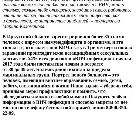
большие возможности для тех, кто живёт с ВИЧ, жить
столько, сколько тебе отмерено, заводить семью, работать,
платить налоги, быть таким же членом общества, как
и другие люди, не затронутые эпидемией, – подчеркнула
Марина Коломанова.
В Иркутской области зарегистрировано более 35 тысяч
человек с вирусом иммунодефицита в организме,
и
это
только те, кто знает свой ВИЧ-статус.
Три четверти новых
заражений происходят из-за незащищённых сексуальных
контактов. 54% всех диагнозов «ВИЧ-инфекция» с начала
2017 года были поставлены людям в возрасте
от 30 до 49 лет. Болезнь давно вышла за пределы
маргинальных групп. Портрет нового больного – это
человек, имеющий высшее образование, семью, детей,
работу, состоявшийся в жизни.
Наша задача – уберечь себя,
принимая меры профилактики и помнить, что
обследоваться можно в любой момент. Получить любую
информацию о ВИЧ-инфекции и способах защиты от неё
можно по телефону бесплатной горячей линии 8-800-350-
22-99.