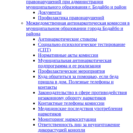
правонарушений при администрации
муниципального образования г. Бодайбо и район
Документы
Профилактика правонарушений
Межведомственная антинаркотическая комиссия в
муниципальном образовании города Бодайбо и
района
Антинаркотические стикеры
Социально-психологическое тестирование
(СПТ)
Нормативные акты комиссии
Муниципальная антинаркотическая
подпрограмма и ее реализация
Профилактические мероприятия
Куда обратиться за помощью, если беда
пришла в дом. Полезные телефоны и
контакты
Законодательство в сфере противодействия
незаконному обороту наркотиков
Контактные телефоны комиссии
Медицинские последствия употребления
наркотиков
Мониторинг наркоситуации
Ответственность лиц за неуничтожение
дикорастущей конопли