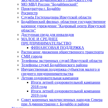
МО МВД России "Бодайбинский"
Прокуратура г. Бодайбо
Росреестр
Служба Гостехнадзора Иркутской области
Бодайбинский филиал, областное государственное
казенное учреждение "Кадровый центр Иркутской
области"
Доступная среда для инвалидов
МАЛОЕ И СРЕДНЕЕ
ПРЕДПРИНИМАТЕЛЬСТВО
ФИНАНСОВАЯ ПОДДЕРЖКА
Расписание движения общественного транспорта
СМИ города
Телефоны экстренных служб Иркутской области
Телефоны служб Бодайбинского района
Имущественная поддержка субъектов малого и
среднего предпринимательства
Летняя оздоровительная кампания
Итоги летней оздоровительной кампании
2018 года
Итоги летней оздоровительной компании
2019 года
Совет коренных малочисленных народов Севера
при Администрации г. Бодайбо и района