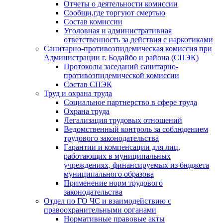
Отчеты о деятельности комиссии
Сообщи,где торгуют смертью
Состав комиссии
Уголовная и административная
ответственность за действия с наркотиками
Санитарно-противоэпидемическая комиссия при
Администрации г. Бодайбо и района (СПЭК)
Протоколы заседаний санитарно-
противоэпидемической комиссии
Состав СПЭК
Труд и охрана труда
Социальное партнерство в сфере труда
Охрана труда
Легализация трудовых отношений
Ведомственный контроль за соблюдением
трудового законодательства
Гарантии и компенсации для лиц,
работающих в муниципальных
учреждениях, финансируемых из бюджета
муниципального образова
Применение норм трудового
законодательства
Отдел по ГО ЧС и взаимодействию с
правоохранительными органами
Нормативные правовые акты