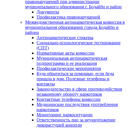
правонарушений при администрации
муниципального образования г. Бодайбо и район
Документы
Профилактика правонарушений
Межведомственная антинаркотическая комиссия в
муниципальном образовании города Бодайбо и
района
Антинаркотические стикеры
Социально-психологическое тестирование
(СПТ)
Нормативные акты комиссии
Муниципальная антинаркотическая
подпрограмма и ее реализация
Профилактические мероприятия
Куда обратиться за помощью, если беда
пришла в дом. Полезные телефоны и
контакты
Законодательство в сфере противодействия
незаконному обороту наркотиков
Контактные телефоны комиссии
Медицинские последствия употребления
наркотиков
Мониторинг наркоситуации
Ответственность лиц за неуничтожение
дикорастущей конопли