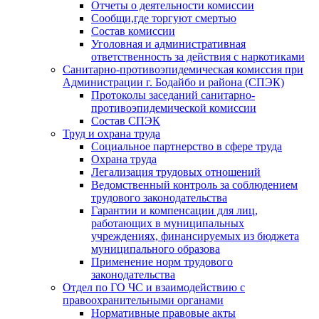
Отчеты о деятельности комиссии
Сообщи,где торгуют смертью
Состав комиссии
Уголовная и административная
ответственность за действия с наркотиками
Санитарно-противоэпидемическая комиссия при
Администрации г. Бодайбо и района (СПЭК)
Протоколы заседаний санитарно-
противоэпидемической комиссии
Состав СПЭК
Труд и охрана труда
Социальное партнерство в сфере труда
Охрана труда
Легализация трудовых отношений
Ведомственный контроль за соблюдением
трудового законодательства
Гарантии и компенсации для лиц,
работающих в муниципальных
учреждениях, финансируемых из бюджета
муниципального образова
Применение норм трудового
законодательства
Отдел по ГО ЧС и взаимодействию с
правоохранительными органами
Нормативные правовые акты