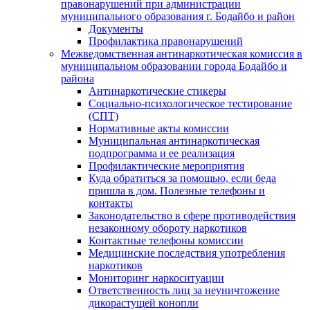
правонарушений при администрации
муниципального образования г. Бодайбо и район
Документы
Профилактика правонарушений
Межведомственная антинаркотическая комиссия в
муниципальном образовании города Бодайбо и
района
Антинаркотические стикеры
Социально-психологическое тестирование
(СПТ)
Нормативные акты комиссии
Муниципальная антинаркотическая
подпрограмма и ее реализация
Профилактические мероприятия
Куда обратиться за помощью, если беда
пришла в дом. Полезные телефоны и
контакты
Законодательство в сфере противодействия
незаконному обороту наркотиков
Контактные телефоны комиссии
Медицинские последствия употребления
наркотиков
Мониторинг наркоситуации
Ответственность лиц за неуничтожение
дикорастущей конопли