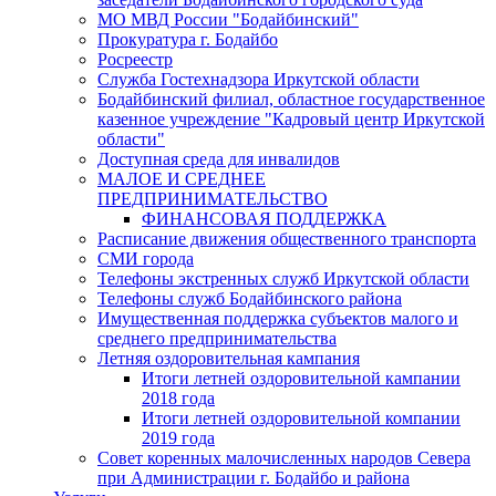
МО МВД России "Бодайбинский"
Прокуратура г. Бодайбо
Росреестр
Служба Гостехнадзора Иркутской области
Бодайбинский филиал, областное государственное
казенное учреждение "Кадровый центр Иркутской
области"
Доступная среда для инвалидов
МАЛОЕ И СРЕДНЕЕ
ПРЕДПРИНИМАТЕЛЬСТВО
ФИНАНСОВАЯ ПОДДЕРЖКА
Расписание движения общественного транспорта
СМИ города
Телефоны экстренных служб Иркутской области
Телефоны служб Бодайбинского района
Имущественная поддержка субъектов малого и
среднего предпринимательства
Летняя оздоровительная кампания
Итоги летней оздоровительной кампании
2018 года
Итоги летней оздоровительной компании
2019 года
Совет коренных малочисленных народов Севера
при Администрации г. Бодайбо и района