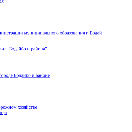
ия
нистрации муниципального образования г. Бодай
х
 г. Бодайбо и района"
городе Бодайбо и районе
орожном хозяйстве
нда