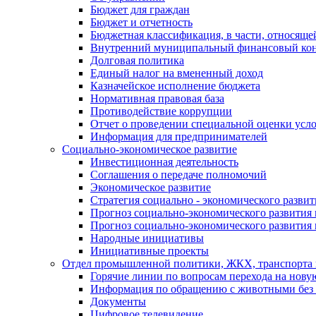
Бюджет для граждан
Бюджет и отчетность
Бюджетная классификация, в части, относяще
Внутренний муниципальный финансовый кон
Долговая политика
Единый налог на вмененный доход
Казначейское исполнение бюджета
Нормативная правовая база
Противодействие коррупции
Отчет о проведении специальной оценки усло
Информация для предпринимателей
Социально-экономическое развитие
Инвестиционная деятельность
Соглашения о передаче полномочий
Экономическое развитие
Стратегия социально - экономического развит
Прогноз социально-экономического развития 
Прогноз социально-экономического развития 
Народные инициативы
Инициативные проекты
Отдел промышленной политики, ЖКХ, транспорта 
Горячие линии по вопросам перехода на нову
Информация по обращению с животными без 
Документы
Цифровое телевидение