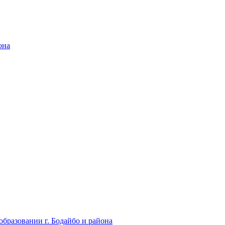
она
бразовании г. Бодайбо и района