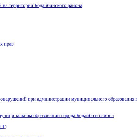
 на территории Бодайбинского района
х прав
онарушений при администрации муниципального образования г.
муниципальном образовании города Бодайбо и района
ПТ)