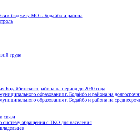
йся к бюджету МО г. Бодайбо и района
троль
вий труда
ия Бодайбинского района на период до 2030 года
муниципального образования г. Бодайбо и района на долгосроч
муниципального образования г. Бодайбо и района на среднесро
и связи
ю систему обращения с ТКО для населения
владельцев