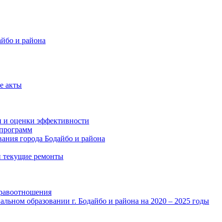
айбо и района
е акты
и и оценки эффективности
программ
ания города Бодайбо и района
и текущие ремонты
правоотношения
льном образовании г. Бодайбо и района на 2020 – 2025 годы