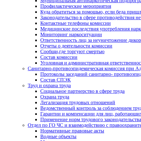
Муниципальная антинаркотическая подпрогра
Профилактические мероприятия
Куда обратиться за помощью, если беда приш
Законодательство в сфере противодействия н
Контактные телефоны комиссии
Медицинские последствия употребления нарк
Мониторинг наркоситуации
Ответственность лиц за неуничтожение дико
Отчеты о деятельности комиссии
Сообщи,где торгуют смертью
Состав комиссии
Уголовная и административная ответственнос
Санитарно-противоэпидемическая комиссия при Ад
Протоколы заседаний санитарно- противоэпи
Состав СПЭК
Труд и охрана труда
Социальное партнерство в сфере труда
Охрана труда
Легализация трудовых отношений
Ведомственный контроль за соблюдением труд
Гарантии и компенсации для лиц, работающи
Применение норм трудового законодательств
Отдел по ГО ЧС и взаимодействию с правоохрани
Нормативные правовые акты
Водные объекты