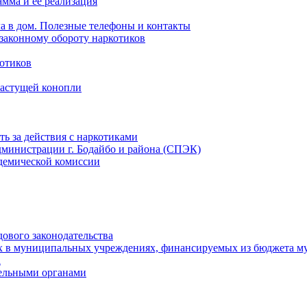
мма и ее реализация
ла в дом. Полезные телефоны и контакты
езаконному обороту наркотиков
отиков
растущей конопли
ть за действия с наркотиками
министрации г. Бодайбо и района (СПЭК)
демической комиссии
ового законодательства
х в муниципальных учреждениях, финансируемых из бюджета м
а
тельными органами