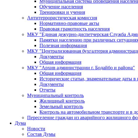
Муниципальная система оповещения населен
Обучение населения
Тренировки и учения
Антитеррористическая комиссия
Нормативно-правовые акты
Правовая грамотность населения
МКУ "Единая дежурно-диспетчерская Служба Адми
Памятки населению при различных ситуация
Полезная информация
МКУ "Централизованная бухгалтерия администрации
Документы
Общая информация
МКУ "Архив администрации г. Бодайбо и района"
Общая информация
Исторические статьи, знаменательные даты в 
Документы
Отчеты
Муниципальный контроль
Жилищный контроль
Земельный контроль
Контроль на автомобильном транспорте и в д
Переселение граждан из аварийного жилищного фо
Дума
Новости
Состав Думы