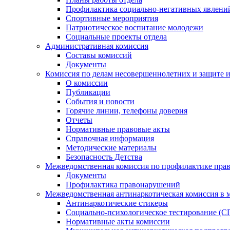
Профилактика социально-негативных явлений
Спортивные мероприятия
Патриотическое воспитание молодежи
Социальные проекты отдела
Административная комиссия
Составы комиссий
Документы
Комиссия по делам несовершеннолетних и защите и
О комиссии
Публикации
События и новости
Горячие линии, телефоны доверия
Отчеты
Нормативные правовые акты
Справочная информация
Методические материалы
Безопасность Детства
Межведомственная комиссия по профилактике прав
Документы
Профилактика правонарушений
Межведомственная антинаркотическая комиссия в 
Антинаркотические стикеры
Социально-психологическое тестирование (С
Нормативные акты комиссии