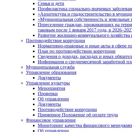
Семья и дети
Профилактика социально-значимых заболеван
«Архитектура и градостроительство в муницип
«Муниципальная собственность и земельные 
Переселение граждан, проживающих на терри
таковым после 1 января 2017 года, в 2026–202
Развитие жилищно-коммунального хозяйства 
Противодействие коррупции
Нормативно-правовые и иные акты в сфере п
План по противодействию коррупции
Сведения о доходах, расходах и иных обязате
Информация о среднемесячной заработной п
Муниципальная служба
Управление образования
Документы
Управление культуры
Мероприятия
Проверки
Об управлении
Документы
Противодействие коррупции
Примерное Положение об оплате труда
Финансовое управление
Мониторинг качества финансового менеджме
Об управлении