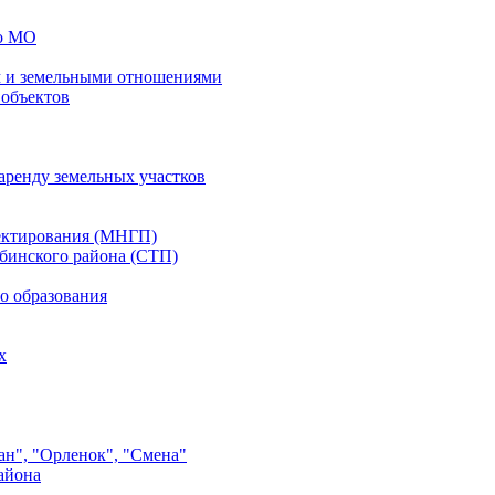
го МО
 и земельными отношениями
 объектов
аренду земельных участков
ектирования (МНГП)
бинского района (СТП)
о образования
х
ан", "Орленок", "Смена"
айона