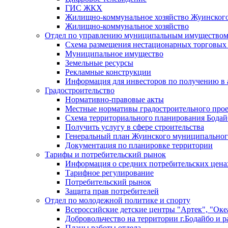
ГИС ЖКХ
Жилищно-коммунальное хозяйство Жуинско
Жилищно-коммунальное хозяйство
Отдел по управлению муниципальным имуществом
Схема размещения нестационарных торговых
Муниципальное имущество
Земельные ресурсы
Рекламные конструкции
Информация для инвесторов по получению в 
Градостроительство
Нормативно-правовые акты
Местные нормативы градостроительного про
Схема территориального планирования Бодай
Получить услугу в сфере строительства
Генеральный план Жуинского муниципальног
Документация по планировке территории
Тарифы и потребительский рынок
Информация о средних потребительских цена
Тарифное регулирование
Потребительский рынок
Защита прав потребителей
Отдел по молодежной политике и спорту
Всероссийские детские центры "Артек", "Оке
Добровольчество на территории г.Бодайбо и р
Планы работы отдела