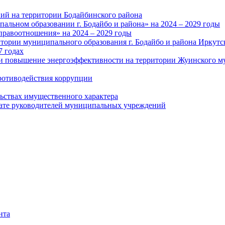
ий на территории Бодайбинского района
альном образовании г. Бодайбо и района» на 2024 – 2029 годы
правоотношения» на 2024 – 2029 годы
тории муниципального образования г. Бодайбо и района Иркутс
7 годах
и повышение энергоэффективности на территории Жуинского му
ротиводействия коррупции
льствах имущественного характера
лате руководителей муниципальных учреждений
нта