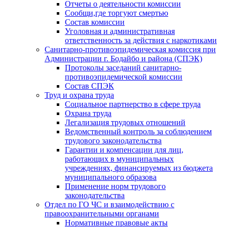
Отчеты о деятельности комиссии
Сообщи,где торгуют смертью
Состав комиссии
Уголовная и административная
ответственность за действия с наркотиками
Санитарно-противоэпидемическая комиссия при
Администрации г. Бодайбо и района (СПЭК)
Протоколы заседаний санитарно-
противоэпидемической комиссии
Состав СПЭК
Труд и охрана труда
Социальное партнерство в сфере труда
Охрана труда
Легализация трудовых отношений
Ведомственный контроль за соблюдением
трудового законодательства
Гарантии и компенсации для лиц,
работающих в муниципальных
учреждениях, финансируемых из бюджета
муниципального образова
Применение норм трудового
законодательства
Отдел по ГО ЧС и взаимодействию с
правоохранительными органами
Нормативные правовые акты