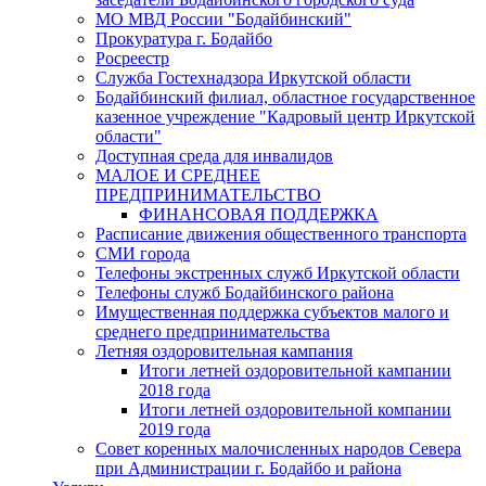
МО МВД России "Бодайбинский"
Прокуратура г. Бодайбо
Росреестр
Служба Гостехнадзора Иркутской области
Бодайбинский филиал, областное государственное
казенное учреждение "Кадровый центр Иркутской
области"
Доступная среда для инвалидов
МАЛОЕ И СРЕДНЕЕ
ПРЕДПРИНИМАТЕЛЬСТВО
ФИНАНСОВАЯ ПОДДЕРЖКА
Расписание движения общественного транспорта
СМИ города
Телефоны экстренных служб Иркутской области
Телефоны служб Бодайбинского района
Имущественная поддержка субъектов малого и
среднего предпринимательства
Летняя оздоровительная кампания
Итоги летней оздоровительной кампании
2018 года
Итоги летней оздоровительной компании
2019 года
Совет коренных малочисленных народов Севера
при Администрации г. Бодайбо и района