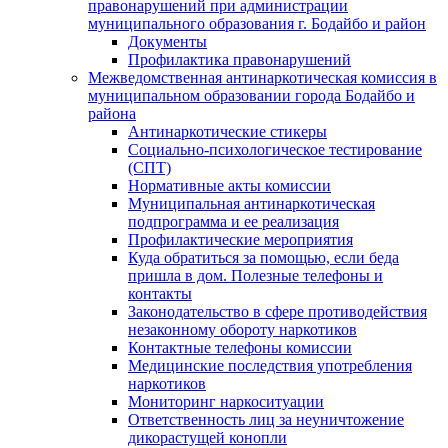
правонарушений при администрации
муниципального образования г. Бодайбо и район
Документы
Профилактика правонарушений
Межведомственная антинаркотическая комиссия в
муниципальном образовании города Бодайбо и
района
Антинаркотические стикеры
Социально-психологическое тестирование
(СПТ)
Нормативные акты комиссии
Муниципальная антинаркотическая
подпрограмма и ее реализация
Профилактические мероприятия
Куда обратиться за помощью, если беда
пришла в дом. Полезные телефоны и
контакты
Законодательство в сфере противодействия
незаконному обороту наркотиков
Контактные телефоны комиссии
Медицинские последствия употребления
наркотиков
Мониторинг наркоситуации
Ответственность лиц за неуничтожение
дикорастущей конопли