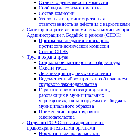
Отчеты о деятельности комиссии
Сообщи,где торгуют смертью
Состав комиссии
Уголовная и административная
ответственность за действия с наркотиками
Санитарно-противоэпидемическая комиссия при
Администрации г. Бодайбо и района (СПЭК)
Протоколы заседаний санитарно-
противоэпидемической комиссии
Состав СПЭК
Труд и охрана труда
Социальное партнерство в сфере труда
Охрана труда
Легализация трудовых отношений
Ведомственный контроль за соблюдением
трудового законодательства
Гарантии и компенсации для лиц,
работающих в муниципальных
учреждениях, финансируемых из бюджета
муниципального образова
Применение норм трудового
законодательства
Отдел по ГО ЧС и взаимодействию с
правоохранительными органами
Нормативные правовые акты