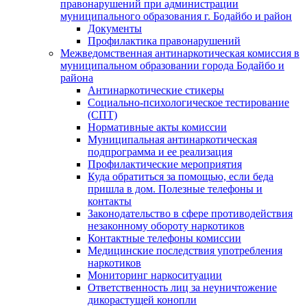
правонарушений при администрации
муниципального образования г. Бодайбо и район
Документы
Профилактика правонарушений
Межведомственная антинаркотическая комиссия в
муниципальном образовании города Бодайбо и
района
Антинаркотические стикеры
Социально-психологическое тестирование
(СПТ)
Нормативные акты комиссии
Муниципальная антинаркотическая
подпрограмма и ее реализация
Профилактические мероприятия
Куда обратиться за помощью, если беда
пришла в дом. Полезные телефоны и
контакты
Законодательство в сфере противодействия
незаконному обороту наркотиков
Контактные телефоны комиссии
Медицинские последствия употребления
наркотиков
Мониторинг наркоситуации
Ответственность лиц за неуничтожение
дикорастущей конопли