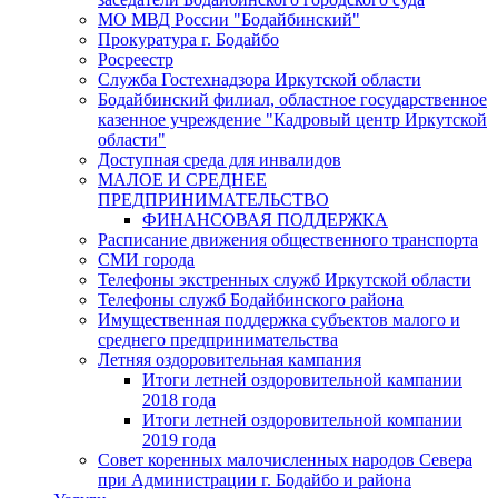
МО МВД России "Бодайбинский"
Прокуратура г. Бодайбо
Росреестр
Служба Гостехнадзора Иркутской области
Бодайбинский филиал, областное государственное
казенное учреждение "Кадровый центр Иркутской
области"
Доступная среда для инвалидов
МАЛОЕ И СРЕДНЕЕ
ПРЕДПРИНИМАТЕЛЬСТВО
ФИНАНСОВАЯ ПОДДЕРЖКА
Расписание движения общественного транспорта
СМИ города
Телефоны экстренных служб Иркутской области
Телефоны служб Бодайбинского района
Имущественная поддержка субъектов малого и
среднего предпринимательства
Летняя оздоровительная кампания
Итоги летней оздоровительной кампании
2018 года
Итоги летней оздоровительной компании
2019 года
Совет коренных малочисленных народов Севера
при Администрации г. Бодайбо и района