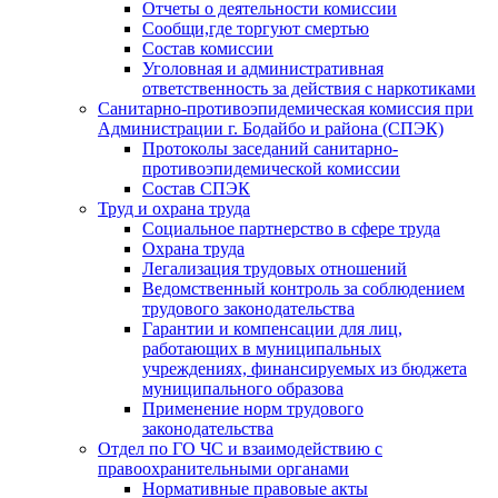
Отчеты о деятельности комиссии
Сообщи,где торгуют смертью
Состав комиссии
Уголовная и административная
ответственность за действия с наркотиками
Санитарно-противоэпидемическая комиссия при
Администрации г. Бодайбо и района (СПЭК)
Протоколы заседаний санитарно-
противоэпидемической комиссии
Состав СПЭК
Труд и охрана труда
Социальное партнерство в сфере труда
Охрана труда
Легализация трудовых отношений
Ведомственный контроль за соблюдением
трудового законодательства
Гарантии и компенсации для лиц,
работающих в муниципальных
учреждениях, финансируемых из бюджета
муниципального образова
Применение норм трудового
законодательства
Отдел по ГО ЧС и взаимодействию с
правоохранительными органами
Нормативные правовые акты