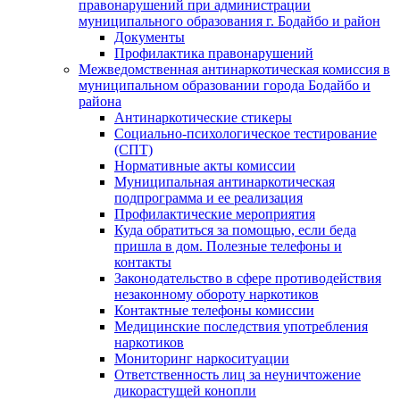
правонарушений при администрации
муниципального образования г. Бодайбо и район
Документы
Профилактика правонарушений
Межведомственная антинаркотическая комиссия в
муниципальном образовании города Бодайбо и
района
Антинаркотические стикеры
Социально-психологическое тестирование
(СПТ)
Нормативные акты комиссии
Муниципальная антинаркотическая
подпрограмма и ее реализация
Профилактические мероприятия
Куда обратиться за помощью, если беда
пришла в дом. Полезные телефоны и
контакты
Законодательство в сфере противодействия
незаконному обороту наркотиков
Контактные телефоны комиссии
Медицинские последствия употребления
наркотиков
Мониторинг наркоситуации
Ответственность лиц за неуничтожение
дикорастущей конопли