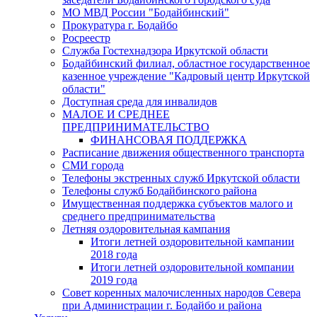
МО МВД России "Бодайбинский"
Прокуратура г. Бодайбо
Росреестр
Служба Гостехнадзора Иркутской области
Бодайбинский филиал, областное государственное
казенное учреждение "Кадровый центр Иркутской
области"
Доступная среда для инвалидов
МАЛОЕ И СРЕДНЕЕ
ПРЕДПРИНИМАТЕЛЬСТВО
ФИНАНСОВАЯ ПОДДЕРЖКА
Расписание движения общественного транспорта
СМИ города
Телефоны экстренных служб Иркутской области
Телефоны служб Бодайбинского района
Имущественная поддержка субъектов малого и
среднего предпринимательства
Летняя оздоровительная кампания
Итоги летней оздоровительной кампании
2018 года
Итоги летней оздоровительной компании
2019 года
Совет коренных малочисленных народов Севера
при Администрации г. Бодайбо и района