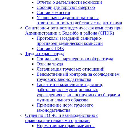
Отчеты о деятельности комиссии
Сообщи,где торгуют смертью
Состав комиссии
Уголовная и административная
ответственность за действия с наркотиками
Санитарно-противоэпидемическая комиссия при
Администрации г. Бодайбо и района (СПЭК)
Протоколы заседаний санитарно-
противоэпидемической комиссии
Состав СПЭК
Труд и охрана труда
Социальное партнерство в сфере труда
Охрана труда
Легализация трудовых отношений
Ведомственный контроль за соблюдением
трудового законодательства
Гарантии и компенсации для лиц,
работающих в муниципальных
учреждениях, финансируемых из бюджета
муниципального образова
Применение норм трудового
законодательства
Отдел по ГО ЧС и взаимодействию с
правоохранительными органами
Нормативные правовые акты