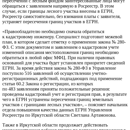
пересечений с лесным фондом заинтересованные лица могут
обращаться с заявлением напрямую в Росреестр. В этом
случае, если границы лесного участка внесены в ЕГРН,
Росреестр самостоятельно, без взимания платы с заявителя,
устраняет пересечения границ участков в ЕГРН.
«Правообладателю необходимо сначала обратиться
к кадастровому инженеру. Специалист подготовит межевой
план, в котором сделает отметку о применении закона № 280-
ФЗ. С этим документом и заявлением о кадастровом учете
изменений описания местоположения границ необходимо
обратиться в любой офис МФЦ. При наличии правовых
оснований для участка будет установлен приоритет сведений
ЕГРН. За время действия закона № 280-ФЗ в Управление
поступило 516 заявлений об осуществлении учетно-
регистрационных действий, подпадающих под применение
статьи 60.2 Закона о регистрации, из которых
по 483 заявлениям приняты положительные решения:
проведены кадастровый учет и регистрация прав, в результате
чего в ЕГРН устранены пересечения границ земельных
участков с границами лесных участков», – поясняет начальник
отдела повышения качества данных ЕГРН Управления
Росреестра по Иркутской области Светлана Артамонова.
Также в Иркутской области продолжает действовать