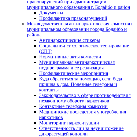
правонарушений при администрации
муниципального образования г. Бодайбо и район
Документы
Профилактика правонарушений
Межведомственная антинаркотическая комиссия в
муниципальном образовании города Бодайбо и
района
Антинаркотические стикеры
Социально-психологическое тестирование
(СПТ)
Нормативные акты комиссии
Муниципальная антинаркотическая
подпрограмма и ее реализация
Профилактические мероприятия
Куда обратиться за помощью, если беда
пришла в дом. Полезные телефоны и
контакты
Законодательство в сфере противодействия
незаконному обороту наркотиков
Контактные телефоны комиссии
Медицинские последствия употребления
наркотиков
Мониторинг наркоситуации
Ответственность лиц за неуничтожение
дикорастущей конопли