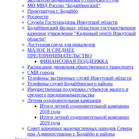
МО МВД России "Бодайбинский"
Прокуратура г. Бодайбо
Росреестр
Служба Гостехнадзора Иркутской области
Бодайбинский филиал, областное государственное
казенное учреждение "Кадровый центр Иркутской
области"
Доступная среда для инвалидов
МАЛОЕ И СРЕДНЕЕ
ПРЕДПРИНИМАТЕЛЬСТВО
ФИНАНСОВАЯ ПОДДЕРЖКА
Расписание движения общественного транспорта
СМИ города
Телефоны экстренных служб Иркутской области
Телефоны служб Бодайбинского района
Имущественная поддержка субъектов малого и
среднего предпринимательства
Летняя оздоровительная кампания
Итоги летней оздоровительной кампании
2018 года
Итоги летней оздоровительной компании
2019 года
Совет коренных малочисленных народов Севера
при Администрации г. Бодайбо и района