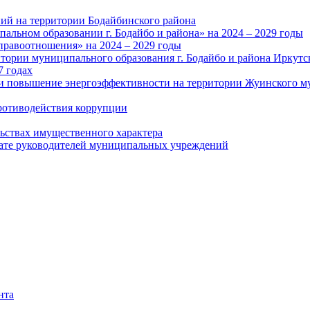
ий на территории Бодайбинского района
альном образовании г. Бодайбо и района» на 2024 – 2029 годы
правоотношения» на 2024 – 2029 годы
тории муниципального образования г. Бодайбо и района Иркутс
7 годах
и повышение энергоэффективности на территории Жуинского му
ротиводействия коррупции
льствах имущественного характера
лате руководителей муниципальных учреждений
нта