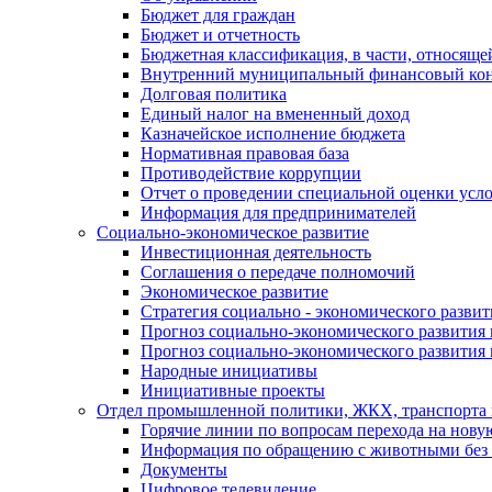
Бюджет для граждан
Бюджет и отчетность
Бюджетная классификация, в части, относяще
Внутренний муниципальный финансовый кон
Долговая политика
Единый налог на вмененный доход
Казначейское исполнение бюджета
Нормативная правовая база
Противодействие коррупции
Отчет о проведении специальной оценки усло
Информация для предпринимателей
Социально-экономическое развитие
Инвестиционная деятельность
Соглашения о передаче полномочий
Экономическое развитие
Стратегия социально - экономического развит
Прогноз социально-экономического развития 
Прогноз социально-экономического развития 
Народные инициативы
Инициативные проекты
Отдел промышленной политики, ЖКХ, транспорта 
Горячие линии по вопросам перехода на нову
Информация по обращению с животными без 
Документы
Цифровое телевидение