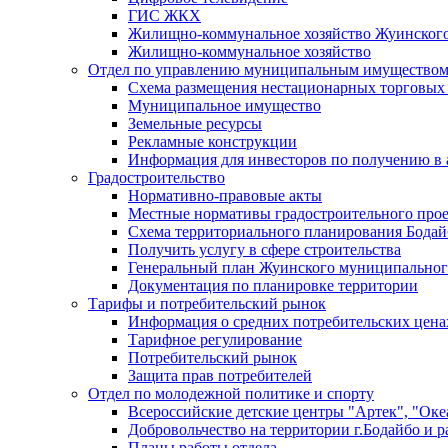
ГИС ЖКХ
Жилищно-коммунальное хозяйство Жуинско
Жилищно-коммунальное хозяйство
Отдел по управлению муниципальным имуществом
Схема размещения нестационарных торговых
Муниципальное имущество
Земельные ресурсы
Рекламные конструкции
Информация для инвесторов по получению в 
Градостроительство
Нормативно-правовые акты
Местные нормативы градостроительного про
Схема территориального планирования Бодай
Получить услугу в сфере строительства
Генеральный план Жуинского муниципальног
Документация по планировке территории
Тарифы и потребительский рынок
Информация о средних потребительских цена
Тарифное регулирование
Потребительский рынок
Защита прав потребителей
Отдел по молодежной политике и спорту
Всероссийские детские центры "Артек", "Оке
Добровольчество на территории г.Бодайбо и р
Планы работы отдела