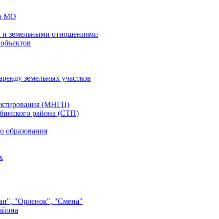
го МО
 и земельными отношениями
 объектов
аренду земельных участков
ектирования (МНГП)
бинского района (СТП)
о образования
х
ан", "Орленок", "Смена"
айона