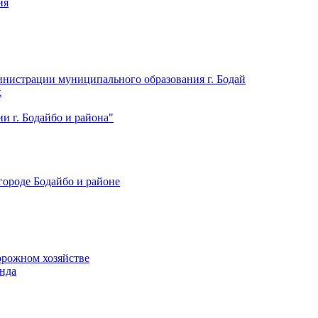
ия
нистрации муниципального образования г. Бодай
х
 г. Бодайбо и района"
городе Бодайбо и районе
орожном хозяйстве
нда