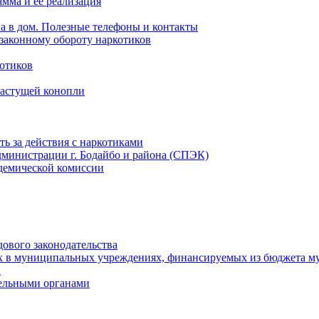
мма и ее реализация
ла в дом. Полезные телефоны и контакты
езаконному обороту наркотиков
отиков
растущей конопли
ть за действия с наркотиками
министрации г. Бодайбо и района (СПЭК)
демической комиссии
ового законодательства
х в муниципальных учреждениях, финансируемых из бюджета м
а
тельными органами