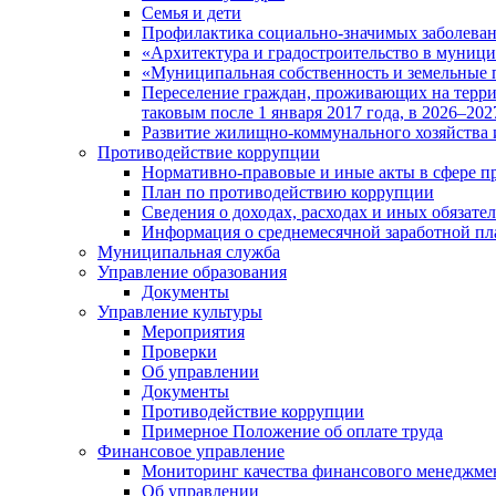
Семья и дети
Профилактика социально-значимых заболеван
«Архитектура и градостроительство в муницип
«Муниципальная собственность и земельные 
Переселение граждан, проживающих на терри
таковым после 1 января 2017 года, в 2026–202
Развитие жилищно-коммунального хозяйства 
Противодействие коррупции
Нормативно-правовые и иные акты в сфере п
План по противодействию коррупции
Сведения о доходах, расходах и иных обязате
Информация о среднемесячной заработной п
Муниципальная служба
Управление образования
Документы
Управление культуры
Мероприятия
Проверки
Об управлении
Документы
Противодействие коррупции
Примерное Положение об оплате труда
Финансовое управление
Мониторинг качества финансового менеджме
Об управлении