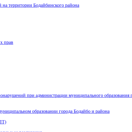
 на территории Бодайбинского района
х прав
онарушений при администрации муниципального образования г.
муниципальном образовании города Бодайбо и района
ПТ)