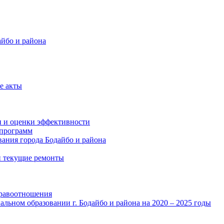
айбо и района
е акты
и и оценки эффективности
программ
ания города Бодайбо и района
и текущие ремонты
правоотношения
льном образовании г. Бодайбо и района на 2020 – 2025 годы