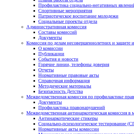
Профилактика социально-негативных явлений
Спортивные мероприятия
Патриотическое воспитание молодежи
Социальные проекты отдела
Административная комиссия
Составы комиссий
Документы
Комиссия по делам несовершеннолетних и защите и
О комиссии
Публикации
События и новости
Горячие линии, телефоны доверия
Отчеты
Нормативные правовые акты
Справочная информация
Методические материалы
Безопасность Детства
Межведомственная комиссия по профилактике прав
Документы
Профилактика правонарушений
Межведомственная антинаркотическая комиссия в 
Антинаркотические стикеры
Социально-психологическое тестирование (С
Нормативные акты комиссии