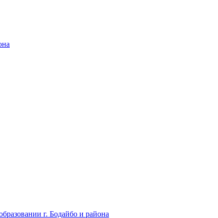
она
бразовании г. Бодайбо и района