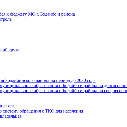
йся к бюджету МО г. Бодайбо и района
троль
вий труда
ия Бодайбинского района на период до 2030 года
муниципального образования г. Бодайбо и района на долгосроч
муниципального образования г. Бодайбо и района на среднесро
и связи
ю систему обращения с ТКО для населения
владельцев