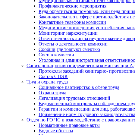
Муниципальная антинаркотическая подпрогра
Профилактические мероприятия
Куда обратиться за помощью, если беда приш
Законодательство в сфере противодействия н
Контактные телефоны комиссии
Медицинские последствия употребления нарк
Мониторинг наркоситуации
Ответственность лиц за неуничтожение дико
Отчеты о деятельности комиссии
Сообщи,где торгуют смертью
Состав комиссии
Уголовная и административная ответственнос
Санитарно-противоэпидемическая комиссия при Ад
Протоколы заседаний санитарно- противоэпи
Состав СПЭК
Труд и охрана труда
Социальное партнерство в сфере труда
Охрана труда
Легализация трудовых отношений
Ведомственный контроль за соблюдением труд
Гарантии и компенсации для лиц, работающи
Применение норм трудового законодательств
Отдел по ГО ЧС и взаимодействию с правоохрани
Нормативные правовые акты
Водные объекты