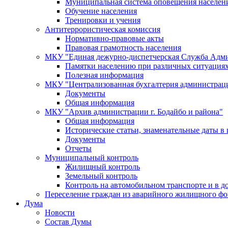
Муниципальная система оповещения населен
Обучение населения
Тренировки и учения
Антитеррористическая комиссия
Нормативно-правовые акты
Правовая грамотность населения
МКУ "Единая дежурно-диспетчерская Служба Адми
Памятки населению при различных ситуация
Полезная информация
МКУ "Централизованная бухгалтерия администрации
Документы
Общая информация
МКУ "Архив администрации г. Бодайбо и района"
Общая информация
Исторические статьи, знаменательные даты в 
Документы
Отчеты
Муниципальный контроль
Жилищный контроль
Земельный контроль
Контроль на автомобильном транспорте и в д
Переселение граждан из аварийного жилищного фо
Дума
Новости
Состав Думы