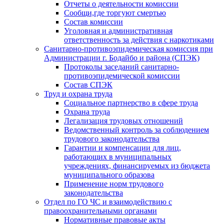
Отчеты о деятельности комиссии
Сообщи,где торгуют смертью
Состав комиссии
Уголовная и административная
ответственность за действия с наркотиками
Санитарно-противоэпидемическая комиссия при
Администрации г. Бодайбо и района (СПЭК)
Протоколы заседаний санитарно-
противоэпидемической комиссии
Состав СПЭК
Труд и охрана труда
Социальное партнерство в сфере труда
Охрана труда
Легализация трудовых отношений
Ведомственный контроль за соблюдением
трудового законодательства
Гарантии и компенсации для лиц,
работающих в муниципальных
учреждениях, финансируемых из бюджета
муниципального образова
Применение норм трудового
законодательства
Отдел по ГО ЧС и взаимодействию с
правоохранительными органами
Нормативные правовые акты