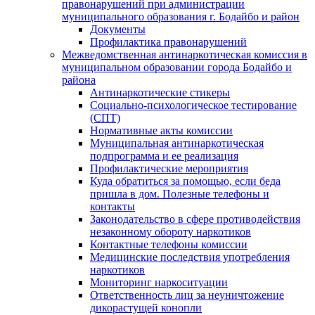
правонарушений при администрации
муниципального образования г. Бодайбо и район
Документы
Профилактика правонарушений
Межведомственная антинаркотическая комиссия в
муниципальном образовании города Бодайбо и
района
Антинаркотические стикеры
Социально-психологическое тестирование
(СПТ)
Нормативные акты комиссии
Муниципальная антинаркотическая
подпрограмма и ее реализация
Профилактические мероприятия
Куда обратиться за помощью, если беда
пришла в дом. Полезные телефоны и
контакты
Законодательство в сфере противодействия
незаконному обороту наркотиков
Контактные телефоны комиссии
Медицинские последствия употребления
наркотиков
Мониторинг наркоситуации
Ответственность лиц за неуничтожение
дикорастущей конопли