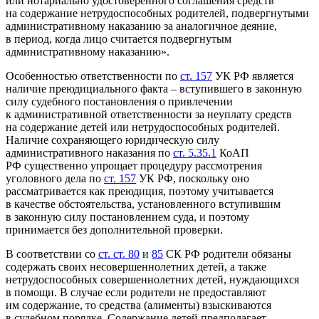
или нотариально удостоверенного соглашения средств
на содержание нетрудоспособных родителей, подвергнутыми
административному наказанию за аналогичное деяние,
в период, когда лицо считается подвергнутым
административному наказанию».
Особенностью ответственности по
ст. 157
УК РФ является
наличие преюдициального факта – вступившего в законную
силу судебного постановления о привлечении
к административной ответственности за неуплату средств
на содержание детей или нетрудоспособных родителей.
Наличие сохраняющего юридическую силу
административного наказания по
ст. 5.35.1
КоАП
РФ существенно упрощает процедуру рассмотрения
уголовного дела по
ст. 157
УК РФ, поскольку оно
рассматривается как преюдиция, поэтому учитывается
в качестве обстоятельства, установленного вступившим
в законную силу постановлением суда, и поэтому
принимается без дополнительной проверки.
В соответствии со
ст. ст. 80
и
85
СК РФ родители обязаны
содержать своих несовершеннолетних детей, а также
нетрудоспособных совершеннолетних детей, нуждающихся
в помощи. В случае если родители не предоставляют
им содержание, то средства (алименты) взыскиваются
в судебном порядке. Содержание детей предполагает