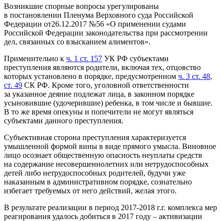
Возникшие спорные вопросы урегулированы
в постановлении Пленума Верховного суда Российской
Федерации от26.12.2017 №56 «О применении судами
Российской Федерации законодательства при рассмотрении
дел, связанных со взысканием алиментов».
Применительно к
ч. 1 ст. 157
УК РФ субъектами
преступления являются родители, включая тех, отцовство
которых установлено в порядке, предусмотренном
ч. 3 ст. 48
,
ст. 49
СК РФ. Кроме того, уголовной ответственности
за указанное деяние подлежат лица, в законном порядке
усыновившие (удочерившие) ребенка, в том числе и бывшие.
В то же время опекуны и попечители не могут являться
субъектами данного преступления.
Субъективная сторона преступления характеризуется
умышленной формой вины в виде прямого умысла. Виновное
лицо осознает общественную опасность неуплаты средств
на содержание несовершеннолетних или нетрудоспособных
детей либо нетрудоспособных родителей, будучи уже
наказанным в административном порядке, сознательно
избегает требуемых от него действий, желая этого.
В результате реализации в период 2017-2018 г.г. комплекса мер
реагирования удалось добиться в 2017 году – активизации