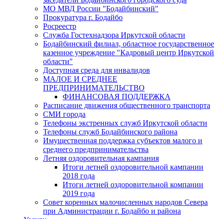
МО МВД России "Бодайбинский"
Прокуратура г. Бодайбо
Росреестр
Служба Гостехнадзора Иркутской области
Бодайбинский филиал, областное государственное
казенное учреждение "Кадровый центр Иркутской
области"
Доступная среда для инвалидов
МАЛОЕ И СРЕДНЕЕ
ПРЕДПРИНИМАТЕЛЬСТВО
ФИНАНСОВАЯ ПОДДЕРЖКА
Расписание движения общественного транспорта
СМИ города
Телефоны экстренных служб Иркутской области
Телефоны служб Бодайбинского района
Имущественная поддержка субъектов малого и
среднего предпринимательства
Летняя оздоровительная кампания
Итоги летней оздоровительной кампании
2018 года
Итоги летней оздоровительной компании
2019 года
Совет коренных малочисленных народов Севера
при Администрации г. Бодайбо и района