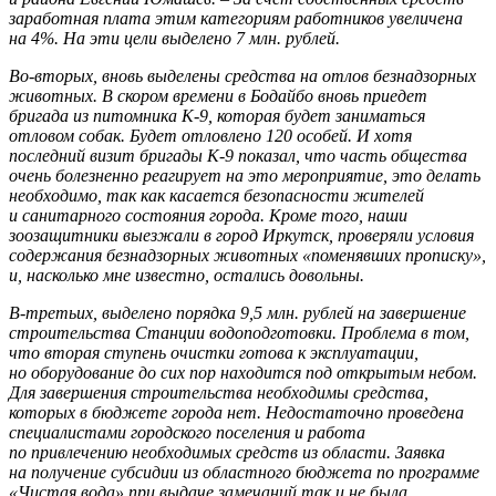
заработная плата этим категориям работников увеличена
на 4%. На эти цели выделено 7 млн. рублей.
Во-вторых, вновь выделены средства на отлов безнадзорных
животных. В скором времени в Бодайбо вновь приедет
бригада из питомника К-9, которая будет заниматься
отловом собак. Будет отловлено 120 особей. И хотя
последний визит бригады К-9 показал, что часть общества
очень болезненно реагирует на это мероприятие, это делать
необходимо, так как касается безопасности жителей
и санитарного состояния города. Кроме того, наши
зоозащитники выезжали в город Иркутск, проверяли условия
содержания безнадзорных животных «поменявших прописку»,
и, насколько мне известно, остались довольны.
В-третьих, выделено порядка 9,5 млн. рублей на завершение
строительства Станции водоподготовки. Проблема в том,
что вторая ступень очистки готова к эксплуатации,
но оборудование до сих пор находится под открытым небом.
Для завершения строительства необходимы средства,
которых в бюджете города нет. Недостаточно проведена
специалистами городского поселения и работа
по привлечению необходимых средств из области. Заявка
на получение субсидии из областного бюджета по программе
«Чистая вода» при выдаче замечаний так и не была