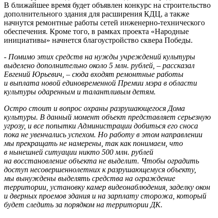
В ближайшее время будет объявлен конкурс на строительство
дополнительного здания для расширения КДЦ, а также
начнутся ремонтные работы сетей инженерно-технического
обеспечения. Кроме того, в рамках проекта «Народные
инициативы» начнется благоустройство сквера Победы.
- Помимо этих средств на нужды учреждений культуры
выделено дополнительно около 5 млн. рублей, – рассказал
Евгений Юрьевич, – сюда входят ремонтные работы
и выплата новой единовременной Премии мэра в области
культуры одаренным и талантливым детям.
Остро стоит и вопрос охраны разрушающегося Дома
культуры. В данный момент объект представляет серьезную
угрозу, и все попытки Администрации добиться его сноса
пока не увенчались успехом. Но работу в этом направлении
мы прекращать не намерены, так как понимаем, что
в нынешней ситуации никто 500 млн. рублей
на восстановление объекта не выделит. Чтобы оградить
доступ несовершеннолетних к разрушающемуся объекту,
мы вынуждены выделять средства на ограждение
территории, установку камер видеонаблюдения, заделку окон
и дверных проемов здания и на зарплату сторожа, который
будет следить за порядком на территории ДК.