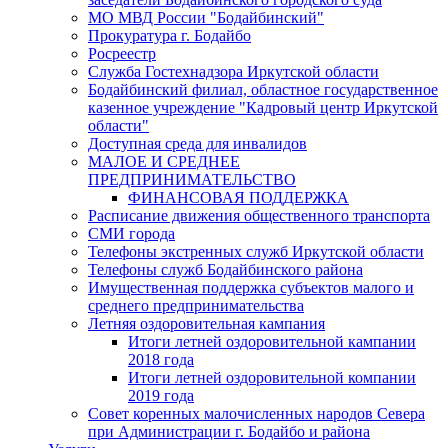
МО МВД России "Бодайбинский"
Прокуратура г. Бодайбо
Росреестр
Служба Гостехнадзора Иркутской области
Бодайбинский филиал, областное государственное
казенное учреждение "Кадровый центр Иркутской
области"
Доступная среда для инвалидов
МАЛОЕ И СРЕДНЕЕ
ПРЕДПРИНИМАТЕЛЬСТВО
ФИНАНСОВАЯ ПОДДЕРЖКА
Расписание движения общественного транспорта
СМИ города
Телефоны экстренных служб Иркутской области
Телефоны служб Бодайбинского района
Имущественная поддержка субъектов малого и
среднего предпринимательства
Летняя оздоровительная кампания
Итоги летней оздоровительной кампании
2018 года
Итоги летней оздоровительной компании
2019 года
Совет коренных малочисленных народов Севера
при Администрации г. Бодайбо и района