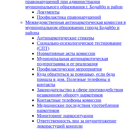
правонарушений при администрации
муниципального образования г. Бодайбо и район
Документы
Профилактика правонарушений
Межведомственная антинаркотическая комиссия в
муниципальном образовании города Бодайбо и
района
Антинаркотические стикеры
Социально-психологическое тестирование
(СПТ)
Нормативные акты комиссии
Муниципальная антинаркотическая
подпрограмма и ее реализация
Профилактические мероприятия
Куда обратиться за помощью, если беда
пришла в дом. Полезные телефоны и
контакты
Законодательство в сфере противодействия
незаконному обороту наркотиков
Контактные телефоны комиссии
Медицинские последствия употребления
наркотиков
Мониторинг наркоситуации
Ответственность лиц за неуничтожение
дикорастущей конопли