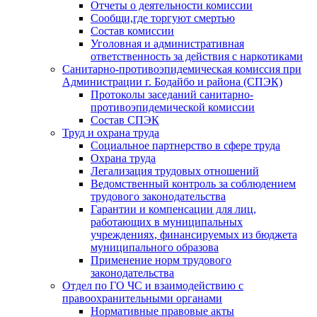
Отчеты о деятельности комиссии
Сообщи,где торгуют смертью
Состав комиссии
Уголовная и административная
ответственность за действия с наркотиками
Санитарно-противоэпидемическая комиссия при
Администрации г. Бодайбо и района (СПЭК)
Протоколы заседаний санитарно-
противоэпидемической комиссии
Состав СПЭК
Труд и охрана труда
Социальное партнерство в сфере труда
Охрана труда
Легализация трудовых отношений
Ведомственный контроль за соблюдением
трудового законодательства
Гарантии и компенсации для лиц,
работающих в муниципальных
учреждениях, финансируемых из бюджета
муниципального образова
Применение норм трудового
законодательства
Отдел по ГО ЧС и взаимодействию с
правоохранительными органами
Нормативные правовые акты