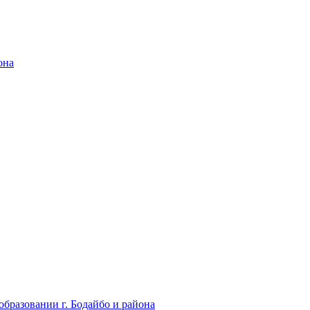
она
бразовании г. Бодайбо и района