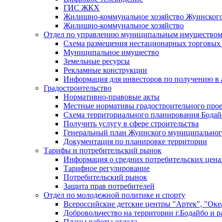
ГИС ЖКХ
Жилищно-коммунальное хозяйство Жуинско
Жилищно-коммунальное хозяйство
Отдел по управлению муниципальным имуществом
Схема размещения нестационарных торговых
Муниципальное имущество
Земельные ресурсы
Рекламные конструкции
Информация для инвесторов по получению в 
Градостроительство
Нормативно-правовые акты
Местные нормативы градостроительного про
Схема территориального планирования Бодай
Получить услугу в сфере строительства
Генеральный план Жуинского муниципальног
Документация по планировке территории
Тарифы и потребительский рынок
Информация о средних потребительских цена
Тарифное регулирование
Потребительский рынок
Защита прав потребителей
Отдел по молодежной политике и спорту
Всероссийские детские центры "Артек", "Оке
Добровольчество на территории г.Бодайбо и р
Планы работы отдела