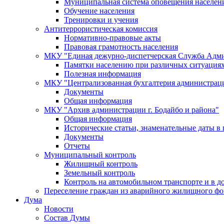
Муниципальная система оповещения населен
Обучение населения
Тренировки и учения
Антитеррористическая комиссия
Нормативно-правовые акты
Правовая грамотность населения
МКУ "Единая дежурно-диспетчерская Служба Адми
Памятки населению при различных ситуация
Полезная информация
МКУ "Централизованная бухгалтерия администрации
Документы
Общая информация
МКУ "Архив администрации г. Бодайбо и района"
Общая информация
Исторические статьи, знаменательные даты в 
Документы
Отчеты
Муниципальный контроль
Жилищный контроль
Земельный контроль
Контроль на автомобильном транспорте и в д
Переселение граждан из аварийного жилищного фо
Дума
Новости
Состав Думы