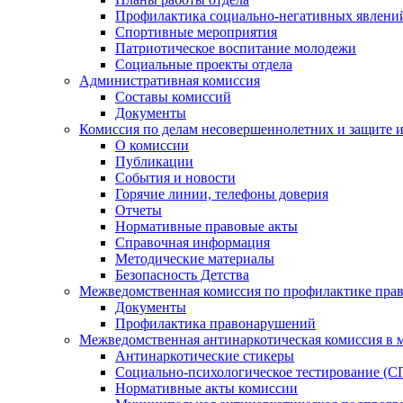
Профилактика социально-негативных явлений
Спортивные мероприятия
Патриотическое воспитание молодежи
Социальные проекты отдела
Административная комиссия
Составы комиссий
Документы
Комиссия по делам несовершеннолетних и защите и
О комиссии
Публикации
События и новости
Горячие линии, телефоны доверия
Отчеты
Нормативные правовые акты
Справочная информация
Методические материалы
Безопасность Детства
Межведомственная комиссия по профилактике прав
Документы
Профилактика правонарушений
Межведомственная антинаркотическая комиссия в 
Антинаркотические стикеры
Социально-психологическое тестирование (С
Нормативные акты комиссии