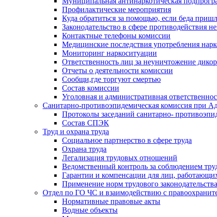
Муниципальная антинаркотическая подпрогра
Профилактические мероприятия
Куда обратиться за помощью, если беда приш
Законодательство в сфере противодействия н
Контактные телефоны комиссии
Медицинские последствия употребления нарк
Мониторинг наркоситуации
Ответственность лиц за неуничтожение дико
Отчеты о деятельности комиссии
Сообщи,где торгуют смертью
Состав комиссии
Уголовная и административная ответственнос
Санитарно-противоэпидемическая комиссия при Ад
Протоколы заседаний санитарно- противоэпи
Состав СПЭК
Труд и охрана труда
Социальное партнерство в сфере труда
Охрана труда
Легализация трудовых отношений
Ведомственный контроль за соблюдением труд
Гарантии и компенсации для лиц, работающи
Применение норм трудового законодательств
Отдел по ГО ЧС и взаимодействию с правоохрани
Нормативные правовые акты
Водные объекты