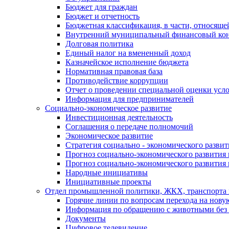
Бюджет для граждан
Бюджет и отчетность
Бюджетная классификация, в части, относяще
Внутренний муниципальный финансовый кон
Долговая политика
Единый налог на вмененный доход
Казначейское исполнение бюджета
Нормативная правовая база
Противодействие коррупции
Отчет о проведении специальной оценки усло
Информация для предпринимателей
Социально-экономическое развитие
Инвестиционная деятельность
Соглашения о передаче полномочий
Экономическое развитие
Стратегия социально - экономического развит
Прогноз социально-экономического развития 
Прогноз социально-экономического развития 
Народные инициативы
Инициативные проекты
Отдел промышленной политики, ЖКХ, транспорта 
Горячие линии по вопросам перехода на нову
Информация по обращению с животными без 
Документы
Цифровое телевидение