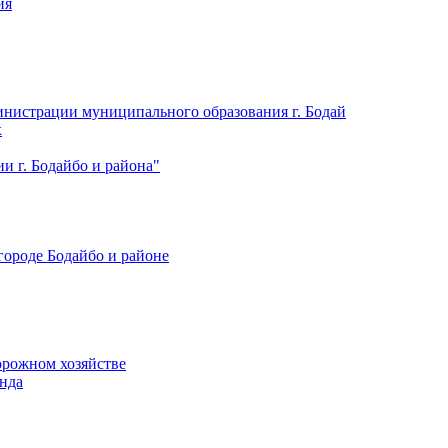
ия
нистрации муниципального образования г. Бодай
х
 г. Бодайбо и района"
городе Бодайбо и районе
орожном хозяйстве
нда