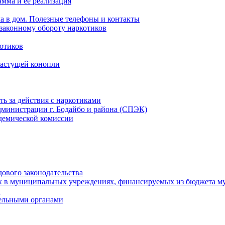
мма и ее реализация
ла в дом. Полезные телефоны и контакты
езаконному обороту наркотиков
отиков
растущей конопли
ть за действия с наркотиками
министрации г. Бодайбо и района (СПЭК)
демической комиссии
ового законодательства
х в муниципальных учреждениях, финансируемых из бюджета м
а
тельными органами