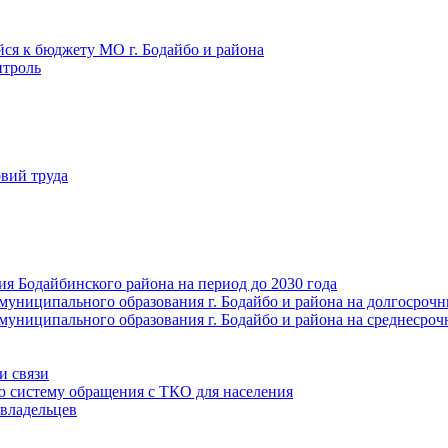
йся к бюджету МО г. Бодайбо и района
троль
вий труда
ия Бодайбинского района на период до 2030 года
муниципального образования г. Бодайбо и района на долгосроч
муниципального образования г. Бодайбо и района на среднесро
и связи
ю систему обращения с ТКО для населения
владельцев