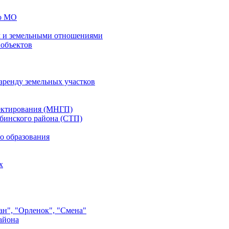
го МО
 и земельными отношениями
 объектов
аренду земельных участков
ектирования (МНГП)
бинского района (СТП)
о образования
х
ан", "Орленок", "Смена"
айона