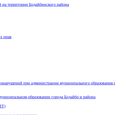
 на территории Бодайбинского района
х прав
онарушений при администрации муниципального образования г.
муниципальном образовании города Бодайбо и района
ПТ)