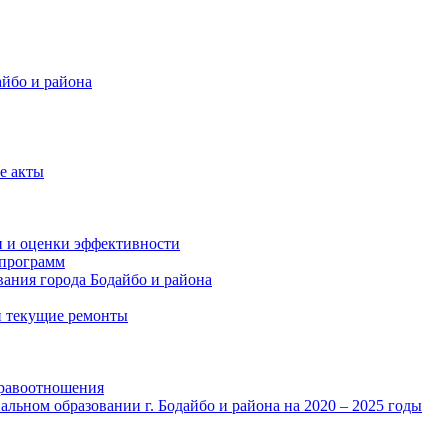
айбо и района
е акты
и и оценки эффективности
программ
ания города Бодайбо и района
и текущие ремонты
правоотношения
льном образовании г. Бодайбо и района на 2020 – 2025 годы