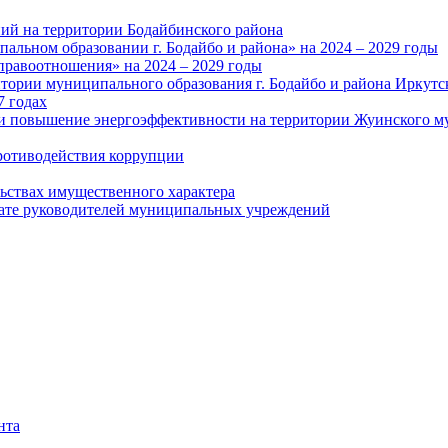
ий на территории Бодайбинского района
альном образовании г. Бодайбо и района» на 2024 – 2029 годы
правоотношения» на 2024 – 2029 годы
тории муниципального образования г. Бодайбо и района Иркутс
7 годах
и повышение энергоэффективности на территории Жуинского му
ротиводействия коррупции
льствах имущественного характера
лате руководителей муниципальных учреждений
нта