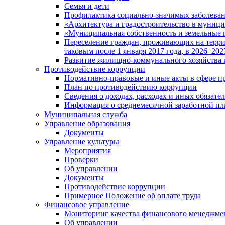
Семья и дети
Профилактика социально-значимых заболеван
«Архитектура и градостроительство в муницип
«Муниципальная собственность и земельные 
Переселение граждан, проживающих на терри
таковым после 1 января 2017 года, в 2026–202
Развитие жилищно-коммунального хозяйства 
Противодействие коррупции
Нормативно-правовые и иные акты в сфере п
План по противодействию коррупции
Сведения о доходах, расходах и иных обязате
Информация о среднемесячной заработной п
Муниципальная служба
Управление образования
Документы
Управление культуры
Мероприятия
Проверки
Об управлении
Документы
Противодействие коррупции
Примерное Положение об оплате труда
Финансовое управление
Мониторинг качества финансового менеджме
Об управлении