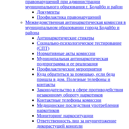
правонарушений при администрации
муниципального образования г. Бодайбо и район
Документы
Профилактика правонарушений
Межведомственная антинаркотическая комиссия в
муниципальном образовании города Бодайбо и
района
Антинаркотические стикеры
Социально-психологическое тестирование
(СПТ)
Нормативные акты комиссии
Муниципальная антинаркотическая
подпрограмма и ее реализация
Профилактические мероприятия
Куда обратиться за помощью, если беда
пришла в дом. Полезные телефоны и
контакты
Законодательство в сфере противодействия
незаконному обороту наркотиков
Контактные телефоны комиссии
Медицинские последствия употребления
наркотиков
Мониторинг наркоситуации
Ответственность лиц за неуничтожение
дикорастущей конопли