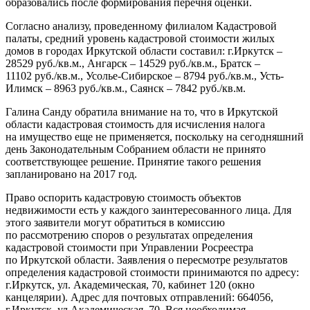
образовались после формирования перечня оценки.
Согласно анализу, проведенному филиалом Кадастровой
палаты, средний уровень кадастровой стоимости жилых
домов в городах Иркутской области составил: г.Иркутск –
28529 руб./кв.м., Ангарск – 14529 руб./кв.м., Братск –
11102 руб./кв.м., Усолье-Сибирское – 8794 руб./кв.м., Усть-
Илимск – 8963 руб./кв.м., Саянск – 7842 руб./кв.м.
Галина Санду обратила внимание на то, что в Иркутской
области кадастровая стоимость для исчисления налога
на имущество еще не применяется, поскольку на сегодняшний
день Законодательным Собранием области не принято
соответствующее решение. Принятие такого решения
запланировано на 2017 год.
Право оспорить кадастровую стоимость объектов
недвижимости есть у каждого заинтересованного лица. Для
этого заявители могут обратиться в комиссию
по рассмотрению споров о результатах определения
кадастровой стоимости при Управлении Росреестра
по Иркутской области. Заявления о пересмотре результатов
определения кадастровой стоимости принимаются по адресу:
г.Иркутск, ул. Академическая, 70, кабинет 120 (окно
канцелярии). Адрес для почтовых отправлений: 664056,
г.Иркутск, ул.Академическая, 70. Вся необходимая