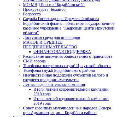
МО МВД России "Бодайбинский"
Прокуратура г. Бодайбо
Росреестр
Служба Гостехнадзора Иркутской области
Бодайбинский филиал, областное государственное
казенное учреждение "Кадровый центр Иркутской
области"
Доступная среда для инвалидов
МАЛОЕ И СРЕДНЕЕ
ПРЕДПРИНИМАТЕЛЬСТВО
ФИНАНСОВАЯ ПОДДЕРЖКА
Расписание движения общественного транспорта
СМИ города
Телефоны экстренных служб Иркутской области
Телефоны служб Бодайбинского района
Имущественная поддержка субъектов малого и
среднего предпринимательства
Летняя оздоровительная кампания
Итоги летней оздоровительной кампании
2018 года
Итоги летней оздоровительной компании
2019 года
Совет коренных малочисленных народов Севера
при Администрации г. Бодайбо и района