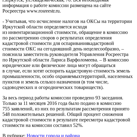
информация о работе комиссии размещена на сайте
Росреестра www.rosreestr.ru.
- Учитывая, что исчисление налогов на ОКСы на территории
Иркутской области определяется исходя
из инвентаризационной стоимости, обращение в комиссию
по рассмотрению споров о результатах определения
кадастровой стоимости для оспариваниякадастровой
стоимости ОКС на сегодняшний день нецелесообразно, –
пояснила заместитель руководителя Управления Росреестра
по Иркутской области Лариса Варфоломеева. – В комиссию
юридические или физические лица могут обращаться
в случае, если хотят оспорить кадастровую стоимость земель
промышленности, особо охраняемыхтерриторий, населенных
пунктов и земель сельхоз назначения (в том числе,
садоводческих и огороднических товариществ).
За весь период работы комиссии проведено 93 заседания.
Только за 11 месяцев 2016 года было подано в комиссию
755 заявлений, из них по результатам рассмотрения принято
548 положительных решений. Общий процент снижения
кадастровой стоимости в результате пересмотра кадастровой
стоимости на комиссии составил 52%.
В рубрике:
Новости города и района