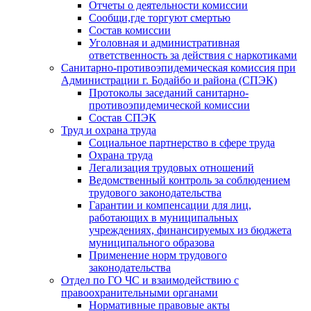
Отчеты о деятельности комиссии
Сообщи,где торгуют смертью
Состав комиссии
Уголовная и административная
ответственность за действия с наркотиками
Санитарно-противоэпидемическая комиссия при
Администрации г. Бодайбо и района (СПЭК)
Протоколы заседаний санитарно-
противоэпидемической комиссии
Состав СПЭК
Труд и охрана труда
Социальное партнерство в сфере труда
Охрана труда
Легализация трудовых отношений
Ведомственный контроль за соблюдением
трудового законодательства
Гарантии и компенсации для лиц,
работающих в муниципальных
учреждениях, финансируемых из бюджета
муниципального образова
Применение норм трудового
законодательства
Отдел по ГО ЧС и взаимодействию с
правоохранительными органами
Нормативные правовые акты