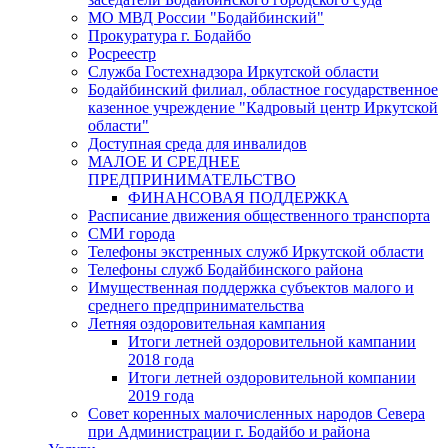
МО МВД России "Бодайбинский"
Прокуратура г. Бодайбо
Росреестр
Служба Гостехнадзора Иркутской области
Бодайбинский филиал, областное государственное
казенное учреждение "Кадровый центр Иркутской
области"
Доступная среда для инвалидов
МАЛОЕ И СРЕДНЕЕ
ПРЕДПРИНИМАТЕЛЬСТВО
ФИНАНСОВАЯ ПОДДЕРЖКА
Расписание движения общественного транспорта
СМИ города
Телефоны экстренных служб Иркутской области
Телефоны служб Бодайбинского района
Имущественная поддержка субъектов малого и
среднего предпринимательства
Летняя оздоровительная кампания
Итоги летней оздоровительной кампании
2018 года
Итоги летней оздоровительной компании
2019 года
Совет коренных малочисленных народов Севера
при Администрации г. Бодайбо и района