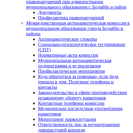
правонарушений при администрации
муниципального образования г. Бодайбо и район
Документы
Профилактика правонарушений
Межведомственная антинаркотическая комиссия в
муниципальном образовании города Бодайбо и
района
Антинаркотические стикеры
Социально-психологическое тестирование
(СПТ)
Нормативные акты комиссии
Муниципальная антинаркотическая
подпрограмма и ее реализация
Профилактические мероприятия
Куда обратиться за помощью, если беда
пришла в дом. Полезные телефоны и
контакты
Законодательство в сфере противодействия
незаконному обороту наркотиков
Контактные телефоны комиссии
Медицинские последствия употребления
наркотиков
Мониторинг наркоситуации
Ответственность лиц за неуничтожение
дикорастущей конопли