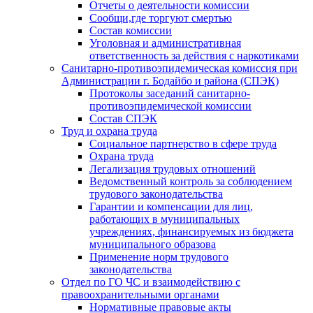
Отчеты о деятельности комиссии
Сообщи,где торгуют смертью
Состав комиссии
Уголовная и административная
ответственность за действия с наркотиками
Санитарно-противоэпидемическая комиссия при
Администрации г. Бодайбо и района (СПЭК)
Протоколы заседаний санитарно-
противоэпидемической комиссии
Состав СПЭК
Труд и охрана труда
Социальное партнерство в сфере труда
Охрана труда
Легализация трудовых отношений
Ведомственный контроль за соблюдением
трудового законодательства
Гарантии и компенсации для лиц,
работающих в муниципальных
учреждениях, финансируемых из бюджета
муниципального образова
Применение норм трудового
законодательства
Отдел по ГО ЧС и взаимодействию с
правоохранительными органами
Нормативные правовые акты