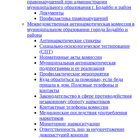
правонарушений при администрации
муниципального образования г. Бодайбо и район
Документы
Профилактика правонарушений
Межведомственная антинаркотическая комиссия в
муниципальном образовании города Бодайбо и
района
Антинаркотические стикеры
Социально-психологическое тестирование
(СПТ)
Нормативные акты комиссии
Муниципальная антинаркотическая
подпрограмма и ее реализация
Профилактические мероприятия
Куда обратиться за помощью, если беда
пришла в дом. Полезные телефоны и
контакты
Законодательство в сфере противодействия
незаконному обороту наркотиков
Контактные телефоны комиссии
Медицинские последствия употребления
наркотиков
Мониторинг наркоситуации
Ответственность лиц за неуничтожение
дикорастущей конопли