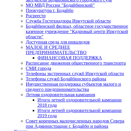
МО МВД России "Бодайбинский"
Прокуратура г. Бодайбо
Росреестр
Служба Гостехнадзора Иркутской области
Бодайбинский филиал, областное государственное
казенное учреждение "Кадровый центр Иркутской
области"
Доступная среда для инвалидов
МАЛОЕ И СРЕДНЕЕ
ПРЕДПРИНИМАТЕЛЬСТВО
ФИНАНСОВАЯ ПОДДЕРЖКА
Расписание движения общественного транспорта
СМИ города
Телефоны экстренных служб Иркутской области
Телефоны служб Бодайбинского района
Имущественная поддержка субъектов малого и
среднего предпринимательства
Летняя оздоровительная кампания
Итоги летней оздоровительной кампании
2018 года
Итоги летней оздоровительной компании
2019 года
Совет коренных малочисленных народов Севера
при Администрации г. Бодайбо и района