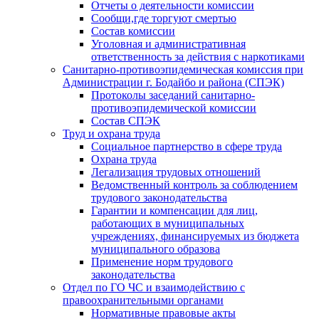
Отчеты о деятельности комиссии
Сообщи,где торгуют смертью
Состав комиссии
Уголовная и административная
ответственность за действия с наркотиками
Санитарно-противоэпидемическая комиссия при
Администрации г. Бодайбо и района (СПЭК)
Протоколы заседаний санитарно-
противоэпидемической комиссии
Состав СПЭК
Труд и охрана труда
Социальное партнерство в сфере труда
Охрана труда
Легализация трудовых отношений
Ведомственный контроль за соблюдением
трудового законодательства
Гарантии и компенсации для лиц,
работающих в муниципальных
учреждениях, финансируемых из бюджета
муниципального образова
Применение норм трудового
законодательства
Отдел по ГО ЧС и взаимодействию с
правоохранительными органами
Нормативные правовые акты