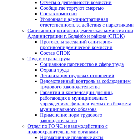
Отчеты о деятельности комиссии
Сообщи,где торгуют смертью
Состав комиссии
Уголовная и административная
ответственность за действия с наркотиками
Санитарно-противоэпидемическая комиссия при
Администрации г. Бодайбо и района (СПЭК)
Протоколы заседаний санитарно-
противоэпидемической комиссии
Состав СПЭК
Труд и охрана труда
Социальное партнерство в сфере труда
Охрана труда
Легализация трудовых отношений
Ведомственный контроль за соблюдением
трудового законодательства
Гарантии и компенсации для лиц,
работающих в муниципальных
учреждениях, финансируемых из бюджета
муниципального образова
Применение норм трудового
законодательства
Отдел по ГО ЧС и взаимодействию с
правоохранительными органами
Нормативные правовые акты