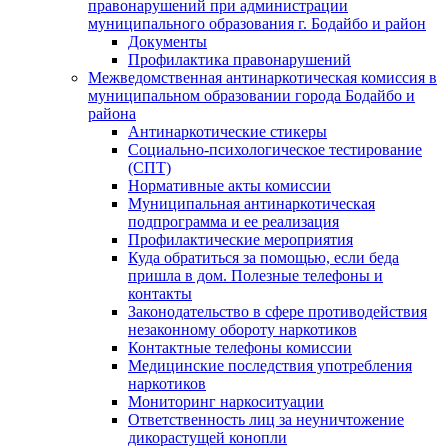
правонарушений при администрации
муниципального образования г. Бодайбо и район
Документы
Профилактика правонарушений
Межведомственная антинаркотическая комиссия в
муниципальном образовании города Бодайбо и
района
Антинаркотические стикеры
Социально-психологическое тестирование
(СПТ)
Нормативные акты комиссии
Муниципальная антинаркотическая
подпрограмма и ее реализация
Профилактические мероприятия
Куда обратиться за помощью, если беда
пришла в дом. Полезные телефоны и
контакты
Законодательство в сфере противодействия
незаконному обороту наркотиков
Контактные телефоны комиссии
Медицинские последствия употребления
наркотиков
Мониторинг наркоситуации
Ответственность лиц за неуничтожение
дикорастущей конопли