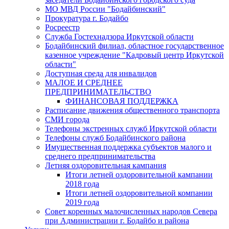
МО МВД России "Бодайбинский"
Прокуратура г. Бодайбо
Росреестр
Служба Гостехнадзора Иркутской области
Бодайбинский филиал, областное государственное
казенное учреждение "Кадровый центр Иркутской
области"
Доступная среда для инвалидов
МАЛОЕ И СРЕДНЕЕ
ПРЕДПРИНИМАТЕЛЬСТВО
ФИНАНСОВАЯ ПОДДЕРЖКА
Расписание движения общественного транспорта
СМИ города
Телефоны экстренных служб Иркутской области
Телефоны служб Бодайбинского района
Имущественная поддержка субъектов малого и
среднего предпринимательства
Летняя оздоровительная кампания
Итоги летней оздоровительной кампании
2018 года
Итоги летней оздоровительной компании
2019 года
Совет коренных малочисленных народов Севера
при Администрации г. Бодайбо и района