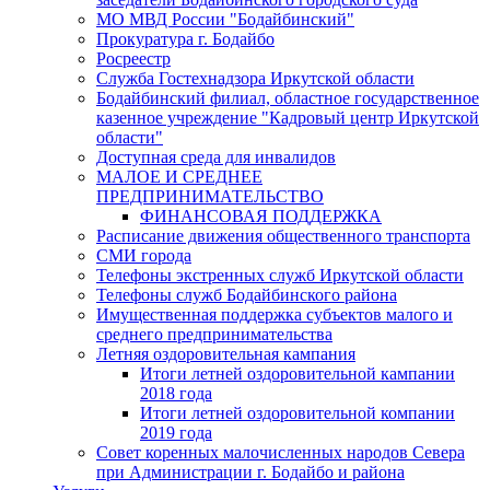
МО МВД России "Бодайбинский"
Прокуратура г. Бодайбо
Росреестр
Служба Гостехнадзора Иркутской области
Бодайбинский филиал, областное государственное
казенное учреждение "Кадровый центр Иркутской
области"
Доступная среда для инвалидов
МАЛОЕ И СРЕДНЕЕ
ПРЕДПРИНИМАТЕЛЬСТВО
ФИНАНСОВАЯ ПОДДЕРЖКА
Расписание движения общественного транспорта
СМИ города
Телефоны экстренных служб Иркутской области
Телефоны служб Бодайбинского района
Имущественная поддержка субъектов малого и
среднего предпринимательства
Летняя оздоровительная кампания
Итоги летней оздоровительной кампании
2018 года
Итоги летней оздоровительной компании
2019 года
Совет коренных малочисленных народов Севера
при Администрации г. Бодайбо и района