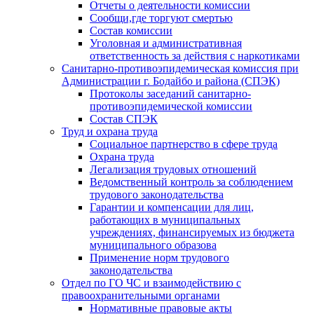
Отчеты о деятельности комиссии
Сообщи,где торгуют смертью
Состав комиссии
Уголовная и административная
ответственность за действия с наркотиками
Санитарно-противоэпидемическая комиссия при
Администрации г. Бодайбо и района (СПЭК)
Протоколы заседаний санитарно-
противоэпидемической комиссии
Состав СПЭК
Труд и охрана труда
Социальное партнерство в сфере труда
Охрана труда
Легализация трудовых отношений
Ведомственный контроль за соблюдением
трудового законодательства
Гарантии и компенсации для лиц,
работающих в муниципальных
учреждениях, финансируемых из бюджета
муниципального образова
Применение норм трудового
законодательства
Отдел по ГО ЧС и взаимодействию с
правоохранительными органами
Нормативные правовые акты