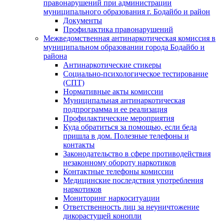
правонарушений при администрации
муниципального образования г. Бодайбо и район
Документы
Профилактика правонарушений
Межведомственная антинаркотическая комиссия в
муниципальном образовании города Бодайбо и
района
Антинаркотические стикеры
Социально-психологическое тестирование
(СПТ)
Нормативные акты комиссии
Муниципальная антинаркотическая
подпрограмма и ее реализация
Профилактические мероприятия
Куда обратиться за помощью, если беда
пришла в дом. Полезные телефоны и
контакты
Законодательство в сфере противодействия
незаконному обороту наркотиков
Контактные телефоны комиссии
Медицинские последствия употребления
наркотиков
Мониторинг наркоситуации
Ответственность лиц за неуничтожение
дикорастущей конопли