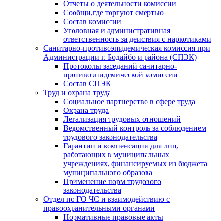
Отчеты о деятельности комиссии
Сообщи,где торгуют смертью
Состав комиссии
Уголовная и административная
ответственность за действия с наркотиками
Санитарно-противоэпидемическая комиссия при
Администрации г. Бодайбо и района (СПЭК)
Протоколы заседаний санитарно-
противоэпидемической комиссии
Состав СПЭК
Труд и охрана труда
Социальное партнерство в сфере труда
Охрана труда
Легализация трудовых отношений
Ведомственный контроль за соблюдением
трудового законодательства
Гарантии и компенсации для лиц,
работающих в муниципальных
учреждениях, финансируемых из бюджета
муниципального образова
Применение норм трудового
законодательства
Отдел по ГО ЧС и взаимодействию с
правоохранительными органами
Нормативные правовые акты