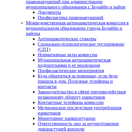
правонарушений при администрации
муниципального образования г. Бодайбо и район
Документы
Профилактика правонарушений
Межведомственная антинаркотическая комиссия в
муниципальном образовании города Бодайбо и
района
Антинаркотические стикеры
Социально-психологическое тестирование
(СПТ)
Нормативные акты комиссии
Муниципальная антинаркотическая
подпрограмма и ее реализация
Профилактические мероприятия
Куда обратиться за помощью, если беда
пришла в дом. Полезные телефоны и
контакты
Законодательство в сфере противодействия
незаконному обороту наркотиков
Контактные телефоны комиссии
Медицинские последствия употребления
наркотиков
Мониторинг наркоситуации
Ответственность лиц за неуничтожение
дикорастущей конопли