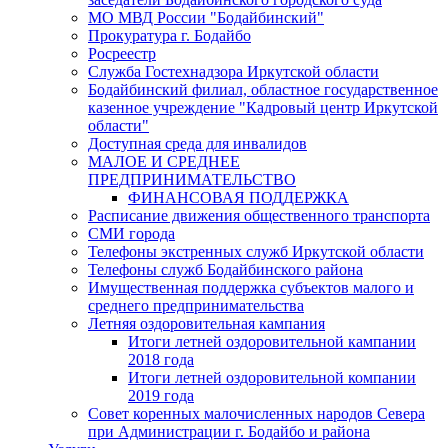
МО МВД России "Бодайбинский"
Прокуратура г. Бодайбо
Росреестр
Служба Гостехнадзора Иркутской области
Бодайбинский филиал, областное государственное
казенное учреждение "Кадровый центр Иркутской
области"
Доступная среда для инвалидов
МАЛОЕ И СРЕДНЕЕ
ПРЕДПРИНИМАТЕЛЬСТВО
ФИНАНСОВАЯ ПОДДЕРЖКА
Расписание движения общественного транспорта
СМИ города
Телефоны экстренных служб Иркутской области
Телефоны служб Бодайбинского района
Имущественная поддержка субъектов малого и
среднего предпринимательства
Летняя оздоровительная кампания
Итоги летней оздоровительной кампании
2018 года
Итоги летней оздоровительной компании
2019 года
Совет коренных малочисленных народов Севера
при Администрации г. Бодайбо и района