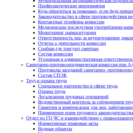
Муниципальная антинаркотическая подпрогра
Профилактические мероприятия
Куда обратиться за помощью, если беда приш
Законодательство в сфере противодействия н
Контактные телефоны комиссии
Медицинские последствия употребления нарк
Мониторинг наркоситуации
Ответственность лиц за неуничтожение дико
Отчеты о деятельности комиссии
Сообщи,где торгуют смертью
Состав комиссии
Уголовная и административная ответственнос
Санитарно-противоэпидемическая комиссия при Ад
Протоколы заседаний санитарно- противоэпи
Состав СПЭК
Труд и охрана труда
Социальное партнерство в сфере труда
Охрана труда
Легализация трудовых отношений
Ведомственный контроль за соблюдением труд
Гарантии и компенсации для лиц, работающи
Применение норм трудового законодательств
Отдел по ГО ЧС и взаимодействию с правоохрани
Нормативные правовые акты
Водные объекты