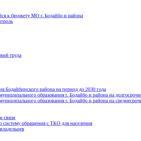
йся к бюджету МО г. Бодайбо и района
троль
вий труда
ия Бодайбинского района на период до 2030 года
муниципального образования г. Бодайбо и района на долгосроч
муниципального образования г. Бодайбо и района на среднесро
и связи
ю систему обращения с ТКО для населения
владельцев