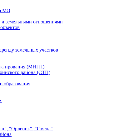
го МО
 и земельными отношениями
 объектов
аренду земельных участков
ектирования (МНГП)
бинского района (СТП)
о образования
х
ан", "Орленок", "Смена"
айона