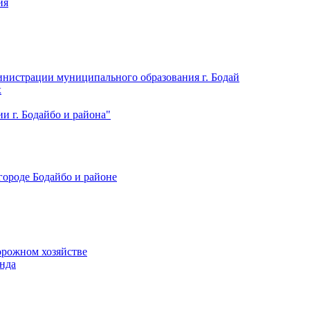
ия
нистрации муниципального образования г. Бодай
х
 г. Бодайбо и района"
городе Бодайбо и районе
орожном хозяйстве
нда