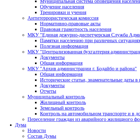
Муниципальная система оповещения населен
Обучение населения
Тренировки и учения
Антитеррористическая комиссия
Нормативно-правовые акты
Правовая грамотность населения
МКУ "Единая дежурно-диспетчерская Служба Адми
Памятки населению при различных ситуация
Полезная информация
МКУ "Централизованная бухгалтерия администрации
Документы
Общая информация
МКУ "Архив администрации г. Бодайбо и района"
Общая информация
Исторические статьи, знаменательные даты в 
Документы
Отчеты
Муниципальный контроль
Жилищный контроль
Земельный контроль
Контроль на автомобильном транспорте и в д
Переселение граждан из аварийного жилищного фо
Дума
Новости
Состав Думы