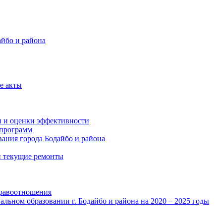
айбо и района
е акты
и и оценки эффективности
программ
ания города Бодайбо и района
и текущие ремонты
правоотношения
льном образовании г. Бодайбо и района на 2020 – 2025 годы