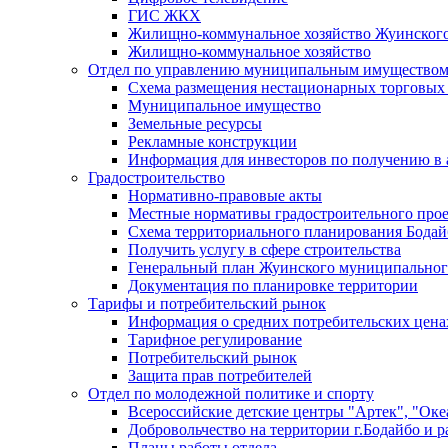
ГИС ЖКХ
Жилищно-коммунальное хозяйство Жуинско
Жилищно-коммунальное хозяйство
Отдел по управлению муниципальным имуществом
Схема размещения нестационарных торговых
Муниципальное имущество
Земельные ресурсы
Рекламные конструкции
Информация для инвесторов по получению в 
Градостроительство
Нормативно-правовые акты
Местные нормативы градостроительного про
Схема территориального планирования Бодай
Получить услугу в сфере строительства
Генеральный план Жуинского муниципальног
Документация по планировке территории
Тарифы и потребительский рынок
Информация о средних потребительских цена
Тарифное регулирование
Потребительский рынок
Защита прав потребителей
Отдел по молодежной политике и спорту
Всероссийские детские центры "Артек", "Оке
Добровольчество на территории г.Бодайбо и р
Планы работы отдела