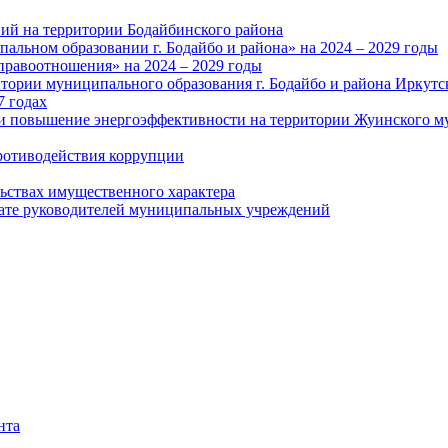
ий на территории Бодайбинского района
альном образовании г. Бодайбо и района» на 2024 – 2029 годы
правоотношения» на 2024 – 2029 годы
тории муниципального образования г. Бодайбо и района Иркутс
7 годах
и повышение энергоэффективности на территории Жуинского му
ротиводействия коррупции
льствах имущественного характера
лате руководителей муниципальных учреждений
нта