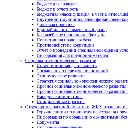
Бюджет для граждан
Бюджет и отчетность
Бюджетная классификация, в части, относяще
Внутренний муниципальный финансовый кон
Долговая политика
Единый налог на вмененный доход
Казначейское исполнение бюджета
Нормативная правовая база
Противодействие коррупции
Отчет о проведении специальной оценки усло
Информация для предпринимателей
Социально-экономическое развитие
Инвестиционная деятельность
Соглашения о передаче полномочий
Экономическое развитие
Стратегия социально - экономического развит
Прогноз социально-экономического развития 
Прогноз социально-экономического развития 
Народные инициативы
Инициативные проекты
Отдел промышленной политики, ЖКХ, транспорта 
Горячие линии по вопросам перехода на нову
Информация по обращению с животными без 
Документы
Цифровое телевидение