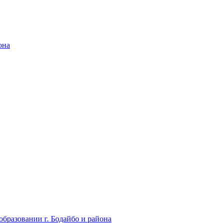
она
бразовании г. Бодайбо и района