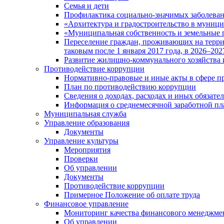
Семья и дети
Профилактика социально-значимых заболеван
«Архитектура и градостроительство в муницип
«Муниципальная собственность и земельные 
Переселение граждан, проживающих на терри
таковым после 1 января 2017 года, в 2026–202
Развитие жилищно-коммунального хозяйства 
Противодействие коррупции
Нормативно-правовые и иные акты в сфере п
План по противодействию коррупции
Сведения о доходах, расходах и иных обязате
Информация о среднемесячной заработной п
Муниципальная служба
Управление образования
Документы
Управление культуры
Мероприятия
Проверки
Об управлении
Документы
Противодействие коррупции
Примерное Положение об оплате труда
Финансовое управление
Мониторинг качества финансового менеджме
Об управлении