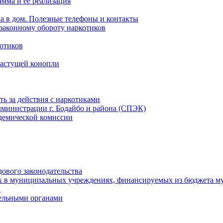
мма и ее реализация
ла в дом. Полезные телефоны и контакты
езаконному обороту наркотиков
отиков
растущей конопли
ть за действия с наркотиками
министрации г. Бодайбо и района (СПЭК)
демической комиссии
ового законодательства
х в муниципальных учреждениях, финансируемых из бюджета м
а
тельными органами