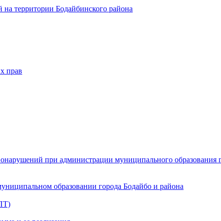
 на территории Бодайбинского района
х прав
онарушений при администрации муниципального образования г.
муниципальном образовании города Бодайбо и района
ПТ)