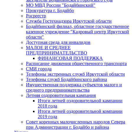
МО МВД России "Бодайбинский"
Прокуратура г. Бодайбо
Росреестр
Служба Гостехнадзора Иркутской области
Бодайбинский филиал, областное государственное
казенное учреждение "Кадровый центр Иркутской
области"
Доступная среда для инвалидов
МАЛОЕ И СРЕДНЕЕ
ПРЕДПРИНИМАТЕЛЬСТВО
ФИНАНСОВАЯ ПОДДЕРЖКА
Расписание движения общественного транспорта
СМИ города
Телефоны экстренных служб Иркутской области
Телефоны служб Бодайбинского района
Имущественная поддержка субъектов малого и
среднего предпринимательства
Летняя оздоровительная кампания
Итоги летней оздоровительной кампании
2018 года
Итоги летней оздоровительной компании
2019 года
Совет коренных малочисленных народов Севера
при Администрации г. Бодайбо и района