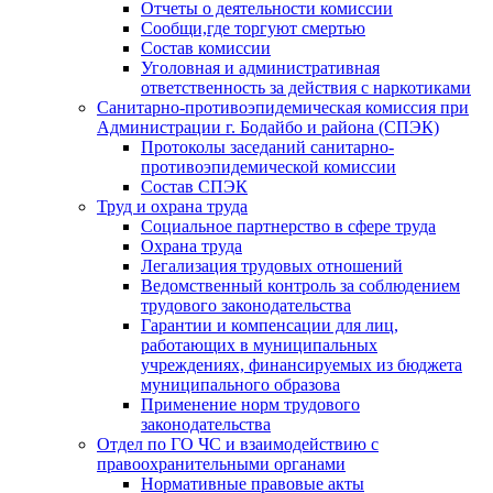
Отчеты о деятельности комиссии
Сообщи,где торгуют смертью
Состав комиссии
Уголовная и административная
ответственность за действия с наркотиками
Санитарно-противоэпидемическая комиссия при
Администрации г. Бодайбо и района (СПЭК)
Протоколы заседаний санитарно-
противоэпидемической комиссии
Состав СПЭК
Труд и охрана труда
Социальное партнерство в сфере труда
Охрана труда
Легализация трудовых отношений
Ведомственный контроль за соблюдением
трудового законодательства
Гарантии и компенсации для лиц,
работающих в муниципальных
учреждениях, финансируемых из бюджета
муниципального образова
Применение норм трудового
законодательства
Отдел по ГО ЧС и взаимодействию с
правоохранительными органами
Нормативные правовые акты