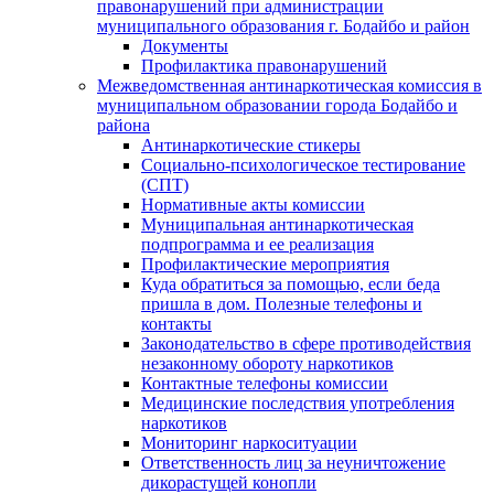
правонарушений при администрации
муниципального образования г. Бодайбо и район
Документы
Профилактика правонарушений
Межведомственная антинаркотическая комиссия в
муниципальном образовании города Бодайбо и
района
Антинаркотические стикеры
Социально-психологическое тестирование
(СПТ)
Нормативные акты комиссии
Муниципальная антинаркотическая
подпрограмма и ее реализация
Профилактические мероприятия
Куда обратиться за помощью, если беда
пришла в дом. Полезные телефоны и
контакты
Законодательство в сфере противодействия
незаконному обороту наркотиков
Контактные телефоны комиссии
Медицинские последствия употребления
наркотиков
Мониторинг наркоситуации
Ответственность лиц за неуничтожение
дикорастущей конопли