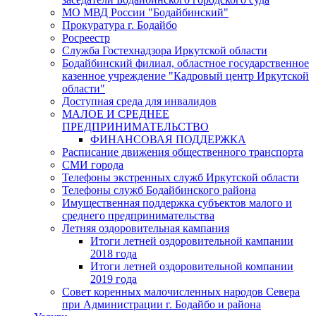
МО МВД России "Бодайбинский"
Прокуратура г. Бодайбо
Росреестр
Служба Гостехнадзора Иркутской области
Бодайбинский филиал, областное государственное
казенное учреждение "Кадровый центр Иркутской
области"
Доступная среда для инвалидов
МАЛОЕ И СРЕДНЕЕ
ПРЕДПРИНИМАТЕЛЬСТВО
ФИНАНСОВАЯ ПОДДЕРЖКА
Расписание движения общественного транспорта
СМИ города
Телефоны экстренных служб Иркутской области
Телефоны служб Бодайбинского района
Имущественная поддержка субъектов малого и
среднего предпринимательства
Летняя оздоровительная кампания
Итоги летней оздоровительной кампании
2018 года
Итоги летней оздоровительной компании
2019 года
Совет коренных малочисленных народов Севера
при Администрации г. Бодайбо и района