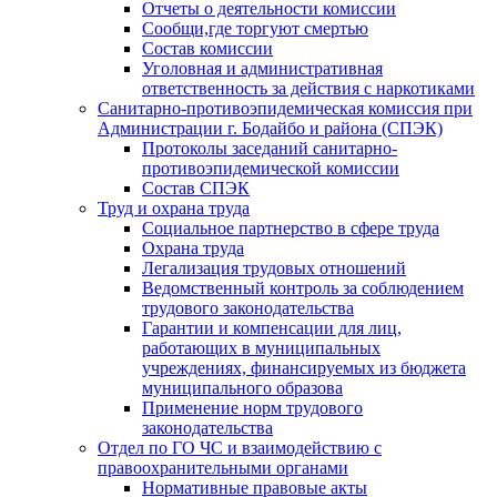
Отчеты о деятельности комиссии
Сообщи,где торгуют смертью
Состав комиссии
Уголовная и административная
ответственность за действия с наркотиками
Санитарно-противоэпидемическая комиссия при
Администрации г. Бодайбо и района (СПЭК)
Протоколы заседаний санитарно-
противоэпидемической комиссии
Состав СПЭК
Труд и охрана труда
Социальное партнерство в сфере труда
Охрана труда
Легализация трудовых отношений
Ведомственный контроль за соблюдением
трудового законодательства
Гарантии и компенсации для лиц,
работающих в муниципальных
учреждениях, финансируемых из бюджета
муниципального образова
Применение норм трудового
законодательства
Отдел по ГО ЧС и взаимодействию с
правоохранительными органами
Нормативные правовые акты