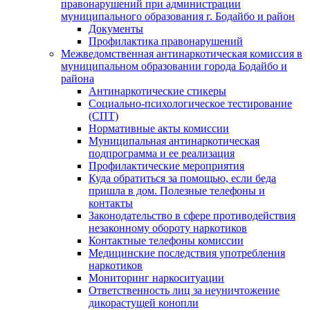
правонарушений при администрации
муниципального образования г. Бодайбо и район
Документы
Профилактика правонарушений
Межведомственная антинаркотическая комиссия в
муниципальном образовании города Бодайбо и
района
Антинаркотические стикеры
Социально-психологическое тестирование
(СПТ)
Нормативные акты комиссии
Муниципальная антинаркотическая
подпрограмма и ее реализация
Профилактические мероприятия
Куда обратиться за помощью, если беда
пришла в дом. Полезные телефоны и
контакты
Законодательство в сфере противодействия
незаконному обороту наркотиков
Контактные телефоны комиссии
Медицинские последствия употребления
наркотиков
Мониторинг наркоситуации
Ответственность лиц за неуничтожение
дикорастущей конопли