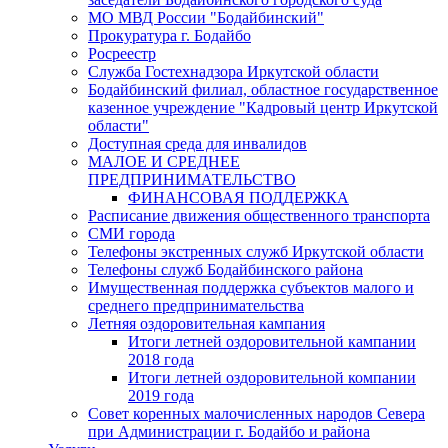
МО МВД России "Бодайбинский"
Прокуратура г. Бодайбо
Росреестр
Служба Гостехнадзора Иркутской области
Бодайбинский филиал, областное государственное
казенное учреждение "Кадровый центр Иркутской
области"
Доступная среда для инвалидов
МАЛОЕ И СРЕДНЕЕ
ПРЕДПРИНИМАТЕЛЬСТВО
ФИНАНСОВАЯ ПОДДЕРЖКА
Расписание движения общественного транспорта
СМИ города
Телефоны экстренных служб Иркутской области
Телефоны служб Бодайбинского района
Имущественная поддержка субъектов малого и
среднего предпринимательства
Летняя оздоровительная кампания
Итоги летней оздоровительной кампании
2018 года
Итоги летней оздоровительной компании
2019 года
Совет коренных малочисленных народов Севера
при Администрации г. Бодайбо и района