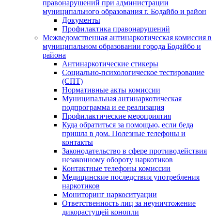
правонарушений при администрации
муниципального образования г. Бодайбо и район
Документы
Профилактика правонарушений
Межведомственная антинаркотическая комиссия в
муниципальном образовании города Бодайбо и
района
Антинаркотические стикеры
Социально-психологическое тестирование
(СПТ)
Нормативные акты комиссии
Муниципальная антинаркотическая
подпрограмма и ее реализация
Профилактические мероприятия
Куда обратиться за помощью, если беда
пришла в дом. Полезные телефоны и
контакты
Законодательство в сфере противодействия
незаконному обороту наркотиков
Контактные телефоны комиссии
Медицинские последствия употребления
наркотиков
Мониторинг наркоситуации
Ответственность лиц за неуничтожение
дикорастущей конопли