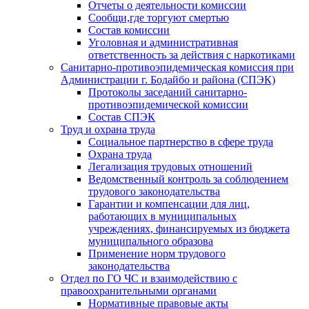
Отчеты о деятельности комиссии
Сообщи,где торгуют смертью
Состав комиссии
Уголовная и административная
ответственность за действия с наркотиками
Санитарно-противоэпидемическая комиссия при
Администрации г. Бодайбо и района (СПЭК)
Протоколы заседаний санитарно-
противоэпидемической комиссии
Состав СПЭК
Труд и охрана труда
Социальное партнерство в сфере труда
Охрана труда
Легализация трудовых отношений
Ведомственный контроль за соблюдением
трудового законодательства
Гарантии и компенсации для лиц,
работающих в муниципальных
учреждениях, финансируемых из бюджета
муниципального образова
Применение норм трудового
законодательства
Отдел по ГО ЧС и взаимодействию с
правоохранительными органами
Нормативные правовые акты