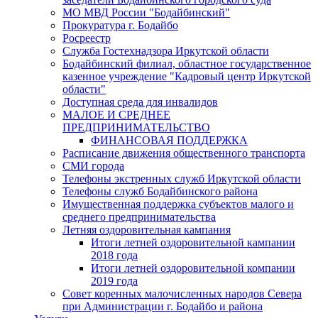
МО МВД России "Бодайбинский"
Прокуратура г. Бодайбо
Росреестр
Служба Гостехнадзора Иркутской области
Бодайбинский филиал, областное государственное
казенное учреждение "Кадровый центр Иркутской
области"
Доступная среда для инвалидов
МАЛОЕ И СРЕДНЕЕ
ПРЕДПРИНИМАТЕЛЬСТВО
ФИНАНСОВАЯ ПОДДЕРЖКА
Расписание движения общественного транспорта
СМИ города
Телефоны экстренных служб Иркутской области
Телефоны служб Бодайбинского района
Имущественная поддержка субъектов малого и
среднего предпринимательства
Летняя оздоровительная кампания
Итоги летней оздоровительной кампании
2018 года
Итоги летней оздоровительной компании
2019 года
Совет коренных малочисленных народов Севера
при Администрации г. Бодайбо и района