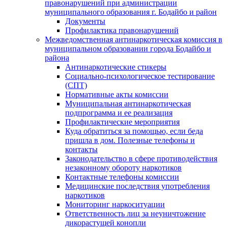
правонарушений при администрации
муниципального образования г. Бодайбо и район
Документы
Профилактика правонарушений
Межведомственная антинаркотическая комиссия в
муниципальном образовании города Бодайбо и
района
Антинаркотические стикеры
Социально-психологическое тестирование
(СПТ)
Нормативные акты комиссии
Муниципальная антинаркотическая
подпрограмма и ее реализация
Профилактические мероприятия
Куда обратиться за помощью, если беда
пришла в дом. Полезные телефоны и
контакты
Законодательство в сфере противодействия
незаконному обороту наркотиков
Контактные телефоны комиссии
Медицинские последствия употребления
наркотиков
Мониторинг наркоситуации
Ответственность лиц за неуничтожение
дикорастущей конопли