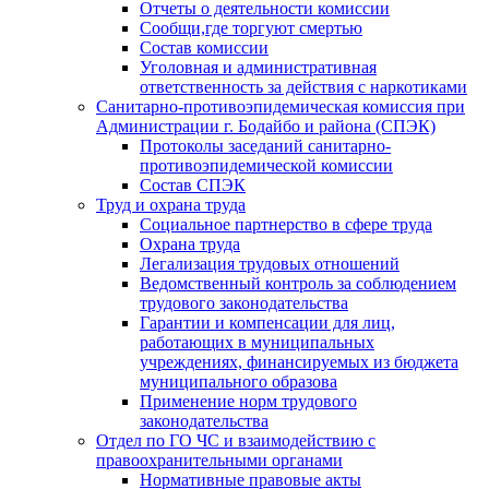
Отчеты о деятельности комиссии
Сообщи,где торгуют смертью
Состав комиссии
Уголовная и административная
ответственность за действия с наркотиками
Санитарно-противоэпидемическая комиссия при
Администрации г. Бодайбо и района (СПЭК)
Протоколы заседаний санитарно-
противоэпидемической комиссии
Состав СПЭК
Труд и охрана труда
Социальное партнерство в сфере труда
Охрана труда
Легализация трудовых отношений
Ведомственный контроль за соблюдением
трудового законодательства
Гарантии и компенсации для лиц,
работающих в муниципальных
учреждениях, финансируемых из бюджета
муниципального образова
Применение норм трудового
законодательства
Отдел по ГО ЧС и взаимодействию с
правоохранительными органами
Нормативные правовые акты