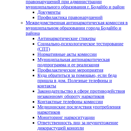
правонарушений при администрации
муниципального образования г. Бодайбо и район
Документы
Профилактика правонарушений
Межведомственная антинаркотическая комиссия в
муниципальном образовании города Бодайбо и
района
Антинаркотические стикеры
Социально-психологическое тестирование
(СПТ)
Нормативные акты комиссии
Муниципальная антинаркотическая
подпрограмма и ее реализация
Профилактические мероприятия
Куда обратиться за помощью, если беда
пришла в дом. Полезные телефоны и
контакты
Законодательство в сфере противодействия
незаконному обороту наркотиков
Контактные телефоны комиссии
Медицинские последствия употребления
наркотиков
Мониторинг наркоситуации
Ответственность лиц за неуничтожение
дикорастущей конопли