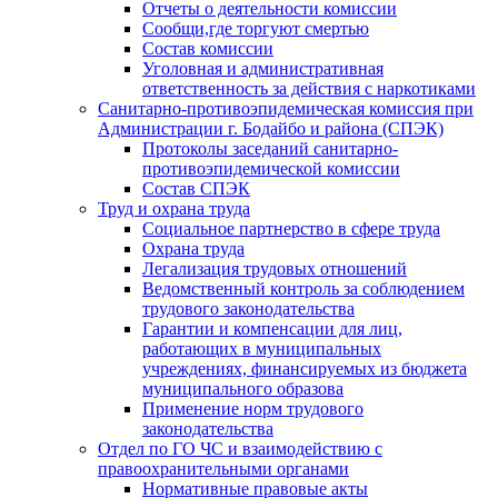
Отчеты о деятельности комиссии
Сообщи,где торгуют смертью
Состав комиссии
Уголовная и административная
ответственность за действия с наркотиками
Санитарно-противоэпидемическая комиссия при
Администрации г. Бодайбо и района (СПЭК)
Протоколы заседаний санитарно-
противоэпидемической комиссии
Состав СПЭК
Труд и охрана труда
Социальное партнерство в сфере труда
Охрана труда
Легализация трудовых отношений
Ведомственный контроль за соблюдением
трудового законодательства
Гарантии и компенсации для лиц,
работающих в муниципальных
учреждениях, финансируемых из бюджета
муниципального образова
Применение норм трудового
законодательства
Отдел по ГО ЧС и взаимодействию с
правоохранительными органами
Нормативные правовые акты