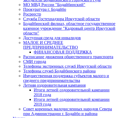
МО МВД России "Бодайбинский"
Прокуратура г. Бодайбо
Росреестр
Служба Гостехнадзора Иркутской области
Бодайбинский филиал, областное государственное
казенное учреждение "Кадровый центр Иркутской
области"
Доступная среда для инвалидов
МАЛОЕ И СРЕДНЕЕ
ПРЕДПРИНИМАТЕЛЬСТВО
ФИНАНСОВАЯ ПОДДЕРЖКА
Расписание движения общественного транспорта
СМИ города
Телефоны экстренных служб Иркутской области
Телефоны служб Бодайбинского района
Имущественная поддержка субъектов малого и
среднего предпринимательства
Летняя оздоровительная кампания
Итоги летней оздоровительной кампании
2018 года
Итоги летней оздоровительной компании
2019 года
Совет коренных малочисленных народов Севера
при Администрации г. Бодайбо и района