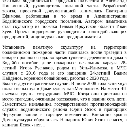
экс-глава Бодайбинского городского поселения и Александр
Письменный, руководитель пожарной части. Разработкой
эскиза, проектной документацией занималась Екатерина
Ефимова, работавшая в то время в Администрации
Бодайбинского городского поселения. Автором памятника
стал скульптор из поселка Тельма Иркутской области Иван
Зуев. Проект поддержали руководители золотодобывающих
предприятий, индивидуальные предприниматели.
Установить памятную скульптуру на территории
бодайбинской пожарной части появилась после трагедии в
январе прошлого года: во время тушения деревянного дома в
Бодайбо погибли двое пожарных: начальник караула 28-
летний Игорь Руснаков, родом из Усть-Илимска, в МЧС
служил с 2016 года и его напарник 24-летний Вадим
Найдёнов, коренной бодайбинец, работал с 2020 года.
Были и другие трагичные случаи. В июле 2008 года вспыхнул
пожар вспыхнул в Доме культуры «Металлист». На место ЧП
выехала группа сотрудников МЧС. Когда они приехали на
место трагедии, очевидцы рассказали, что в здании есть дети.
Заместитель начальника государственной противопожарной
службы Бодайбинского района Юрий Ясюк и прапорщик
Черкунов вошли в горящее помещение. Внезапно крыша
Дома культуры обрушилась. Напарник Юрия Ясюка спасся, а
капитан Ясюк - нет….