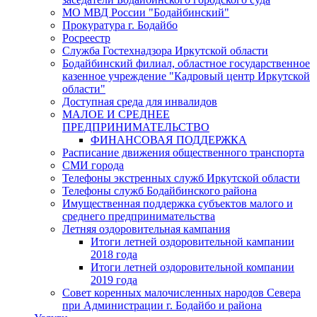
МО МВД России "Бодайбинский"
Прокуратура г. Бодайбо
Росреестр
Служба Гостехнадзора Иркутской области
Бодайбинский филиал, областное государственное
казенное учреждение "Кадровый центр Иркутской
области"
Доступная среда для инвалидов
МАЛОЕ И СРЕДНЕЕ
ПРЕДПРИНИМАТЕЛЬСТВО
ФИНАНСОВАЯ ПОДДЕРЖКА
Расписание движения общественного транспорта
СМИ города
Телефоны экстренных служб Иркутской области
Телефоны служб Бодайбинского района
Имущественная поддержка субъектов малого и
среднего предпринимательства
Летняя оздоровительная кампания
Итоги летней оздоровительной кампании
2018 года
Итоги летней оздоровительной компании
2019 года
Совет коренных малочисленных народов Севера
при Администрации г. Бодайбо и района