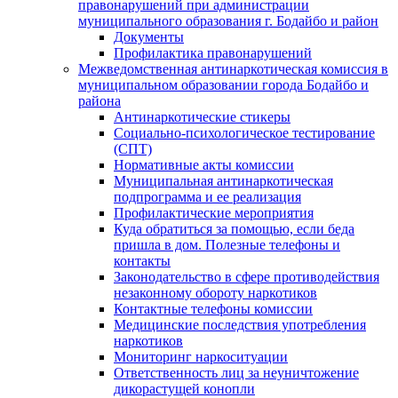
правонарушений при администрации
муниципального образования г. Бодайбо и район
Документы
Профилактика правонарушений
Межведомственная антинаркотическая комиссия в
муниципальном образовании города Бодайбо и
района
Антинаркотические стикеры
Социально-психологическое тестирование
(СПТ)
Нормативные акты комиссии
Муниципальная антинаркотическая
подпрограмма и ее реализация
Профилактические мероприятия
Куда обратиться за помощью, если беда
пришла в дом. Полезные телефоны и
контакты
Законодательство в сфере противодействия
незаконному обороту наркотиков
Контактные телефоны комиссии
Медицинские последствия употребления
наркотиков
Мониторинг наркоситуации
Ответственность лиц за неуничтожение
дикорастущей конопли