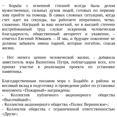
− Борьба с огненной стихией всегда была делом
мужественных, сильных духом людей, готовых по первому
зову прийти на помощь. В самых сложных ситуациях, когда
счет идет на секунды, вы работаете оперативно, четко,
слаженно. Наградой за ваш нелегкий, но в высшей степени
востребованный труд служат искренняя человеческая
благодарность, общественный авторитет и уважение, -
отметил Евгений Юмашев. – И мы, и будущее поколение не
должны забывать имена парней, которые погибли, спасая
жизни.
- Нет ничего ценнее человеческой жизни, - добавила
заместитель мэра Валентина Путря, поблагодарив всех, кто
принял участие в реализации проекта по установке
памятника.
Благодарственным письмом мэра г. Бодайбо и района за
весомый вклад в подготовку и проведение работ по установке
монумента «Пожарный» награждены:
- Коллектив публичного акционерного общества
«Высочайший»;
- Коллектив акционерного общества «Полюс Вернинское»;
- Коллектив общества с ограниченной ответственностью
«Друза»;