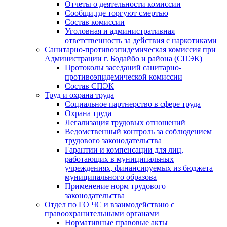
Отчеты о деятельности комиссии
Сообщи,где торгуют смертью
Состав комиссии
Уголовная и административная
ответственность за действия с наркотиками
Санитарно-противоэпидемическая комиссия при
Администрации г. Бодайбо и района (СПЭК)
Протоколы заседаний санитарно-
противоэпидемической комиссии
Состав СПЭК
Труд и охрана труда
Социальное партнерство в сфере труда
Охрана труда
Легализация трудовых отношений
Ведомственный контроль за соблюдением
трудового законодательства
Гарантии и компенсации для лиц,
работающих в муниципальных
учреждениях, финансируемых из бюджета
муниципального образова
Применение норм трудового
законодательства
Отдел по ГО ЧС и взаимодействию с
правоохранительными органами
Нормативные правовые акты