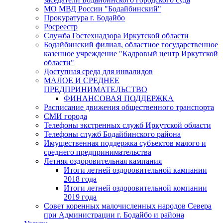
МО МВД России "Бодайбинский"
Прокуратура г. Бодайбо
Росреестр
Служба Гостехнадзора Иркутской области
Бодайбинский филиал, областное государственное
казенное учреждение "Кадровый центр Иркутской
области"
Доступная среда для инвалидов
МАЛОЕ И СРЕДНЕЕ
ПРЕДПРИНИМАТЕЛЬСТВО
ФИНАНСОВАЯ ПОДДЕРЖКА
Расписание движения общественного транспорта
СМИ города
Телефоны экстренных служб Иркутской области
Телефоны служб Бодайбинского района
Имущественная поддержка субъектов малого и
среднего предпринимательства
Летняя оздоровительная кампания
Итоги летней оздоровительной кампании
2018 года
Итоги летней оздоровительной компании
2019 года
Совет коренных малочисленных народов Севера
при Администрации г. Бодайбо и района