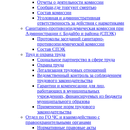
Отчеты о деятельности комиссии
Сообщи,где торгуют смертью
Состав комиссии
Уголовная и административная
ответственность за действия с наркотиками
Санитарно-противоэпидемическая комиссия при
Администрации г. Бодайбо и района (СПЭК)
Протоколы заседаний санитарно-
противоэпидемической комиссии
Состав СПЭК
Труд и охрана труда
Социальное партнерство в сфере труда
Охрана труда
Легализация трудовых отношений
Ведомственный контроль за соблюдением
трудового законодательства
Гарантии и компенсации для лиц,
работающих в муниципальных
учреждениях, финансируемых из бюджета
муниципального образова
Применение норм трудового
законодательства
Отдел по ГО ЧС и взаимодействию с
правоохранительными органами
Нормативные правовые акты