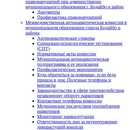
правонарушений при администрации
муниципального образования г. Бодайбо и район
Документы
Профилактика правонарушений
Межведомственная антинаркотическая комиссия в
муниципальном образовании города Бодайбо и
района
Антинаркотические стикеры
Социально-психологическое тестирование
(СПТ)
Нормативные акты комиссии
Муниципальная антинаркотическая
подпрограмма и ее реализация
Профилактические мероприятия
Куда обратиться за помощью, если беда
пришла в дом. Полезные телефоны и
контакты
Законодательство в сфере противодействия
незаконному обороту наркотиков
Контактные телефоны комиссии
Медицинские последствия употребления
наркотиков
Мониторинг наркоситуации
Ответственность лиц за неуничтожение
дикорастущей конопли