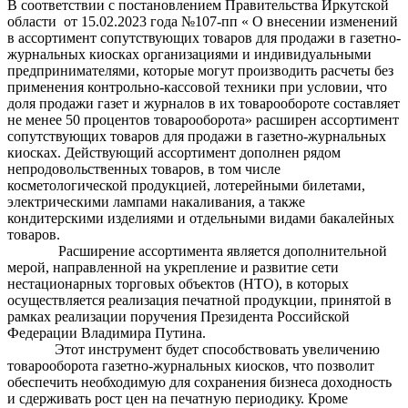
В соответствии с постановлением Правительства Иркутской
области от 15.02.2023 года №107-пп « О внесении изменений
в ассортимент сопутствующих товаров для продажи в газетно-
журнальных киосках организациями и индивидуальными
предпринимателями, которые могут производить расчеты без
применения контрольно-кассовой техники при условии, что
доля продажи газет и журналов в их товарообороте составляет
не менее 50 процентов товарооборота» расширен ассортимент
сопутствующих товаров для продажи в газетно-журнальных
киосках. Действующий ассортимент дополнен рядом
непродовольственных товаров, в том числе
косметологической продукцией, лотерейными билетами,
электрическими лампами накаливания, а также
кондитерскими изделиями и отдельными видами бакалейных
товаров.
Расширение ассортимента является дополнительной
мерой, направленной на укрепление и развитие сети
нестационарных торговых объектов (НТО), в которых
осуществляется реализация печатной продукции, принятой в
рамках реализации поручения Президента Российской
Федерации Владимира Путина.
Этот инструмент будет способствовать увеличению
товарооборота газетно-журнальных киосков, что позволит
обеспечить необходимую для сохранения бизнеса доходность
и сдерживать рост цен на печатную периодику. Кроме