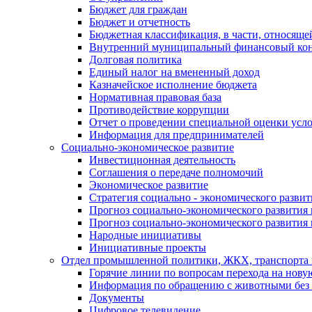
Бюджет для граждан
Бюджет и отчетность
Бюджетная классификация, в части, относяще
Внутренний муниципальный финансовый кон
Долговая политика
Единый налог на вмененный доход
Казначейское исполнение бюджета
Нормативная правовая база
Противодействие коррупции
Отчет о проведении специальной оценки усло
Информация для предпринимателей
Социально-экономическое развитие
Инвестиционная деятельность
Соглашения о передаче полномочий
Экономическое развитие
Стратегия социально - экономического развит
Прогноз социально-экономического развития 
Прогноз социально-экономического развития 
Народные инициативы
Инициативные проекты
Отдел промышленной политики, ЖКХ, транспорта 
Горячие линии по вопросам перехода на нову
Информация по обращению с животными без 
Документы
Цифровое телевидение