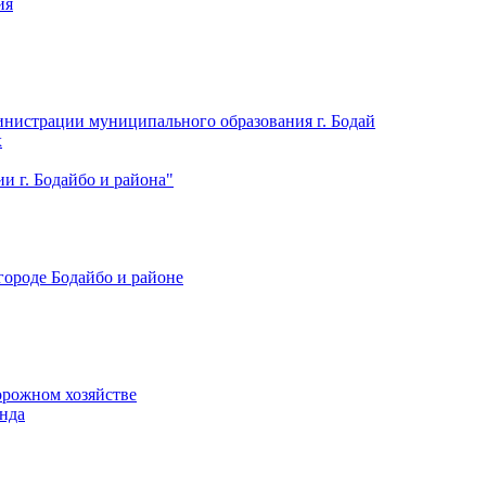
ия
нистрации муниципального образования г. Бодай
х
 г. Бодайбо и района"
городе Бодайбо и районе
орожном хозяйстве
нда