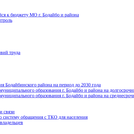
йся к бюджету МО г. Бодайбо и района
троль
вий труда
ия Бодайбинского района на период до 2030 года
муниципального образования г. Бодайбо и района на долгосроч
муниципального образования г. Бодайбо и района на среднесро
и связи
ю систему обращения с ТКО для населения
владельцев