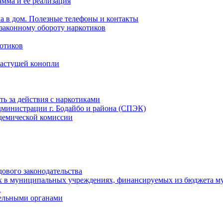
мма и ее реализация
ла в дом. Полезные телефоны и контакты
езаконному обороту наркотиков
отиков
растущей конопли
ть за действия с наркотиками
министрации г. Бодайбо и района (СПЭК)
демической комиссии
ового законодательства
х в муниципальных учреждениях, финансируемых из бюджета м
а
тельными органами