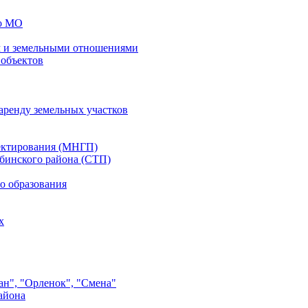
го МО
 и земельными отношениями
 объектов
аренду земельных участков
ектирования (МНГП)
бинского района (СТП)
о образования
х
ан", "Орленок", "Смена"
айона