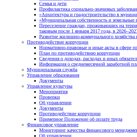
Семья и дети
Профилактика социально-значимых заболеван
«Архитектура и градостроительство в муницип
«Муниципальная собственность и земельные 
Переселение граждан, проживающих на терри
таковым после 1 января 2017 года, в 2026–202
Развитие жилищно-коммунального хозяйства 
Противодействие коррупции
Нормативно-правовые и иные акты в сфере п
План по противодействию коррупции
Сведения о доходах, расходах и иных обязате
Информация о среднемесячной заработной п
Муниципальная служба
Управление образования
Документы
Управление культуры
Мероприятия
Проверки
Об управлении
Документы
Противодействие коррупции
Примерное Положение об оплате труда
Финансовое управление
Мониторинг качества финансового менеджме
Об управлении