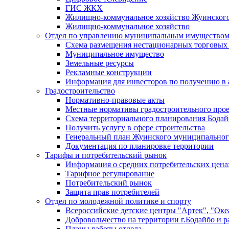
ГИС ЖКХ
Жилищно-коммунальное хозяйство Жуинско
Жилищно-коммунальное хозяйство
Отдел по управлению муниципальным имуществом
Схема размещения нестационарных торговых
Муниципальное имущество
Земельные ресурсы
Рекламные конструкции
Информация для инвесторов по получению в 
Градостроительство
Нормативно-правовые акты
Местные нормативы градостроительного про
Схема территориального планирования Бодай
Получить услугу в сфере строительства
Генеральный план Жуинского муниципальног
Документация по планировке территории
Тарифы и потребительский рынок
Информация о средних потребительских цена
Тарифное регулирование
Потребительский рынок
Защита прав потребителей
Отдел по молодежной политике и спорту
Всероссийские детские центры "Артек", "Оке
Добровольчество на территории г.Бодайбо и р
Планы работы отдела