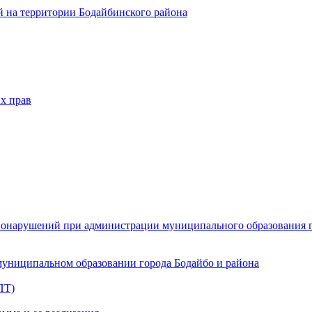
 на территории Бодайбинского района
х прав
онарушений при администрации муниципального образования г.
муниципальном образовании города Бодайбо и района
ПТ)