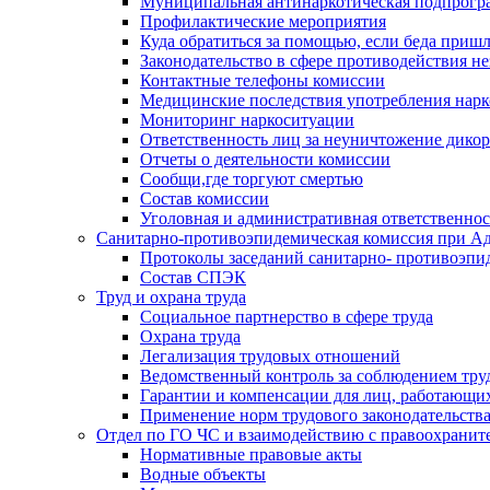
Муниципальная антинаркотическая подпрогра
Профилактические мероприятия
Куда обратиться за помощью, если беда приш
Законодательство в сфере противодействия н
Контактные телефоны комиссии
Медицинские последствия употребления нарк
Мониторинг наркоситуации
Ответственность лиц за неуничтожение дико
Отчеты о деятельности комиссии
Сообщи,где торгуют смертью
Состав комиссии
Уголовная и административная ответственнос
Санитарно-противоэпидемическая комиссия при Ад
Протоколы заседаний санитарно- противоэпи
Состав СПЭК
Труд и охрана труда
Социальное партнерство в сфере труда
Охрана труда
Легализация трудовых отношений
Ведомственный контроль за соблюдением труд
Гарантии и компенсации для лиц, работающи
Применение норм трудового законодательств
Отдел по ГО ЧС и взаимодействию с правоохрани
Нормативные правовые акты
Водные объекты