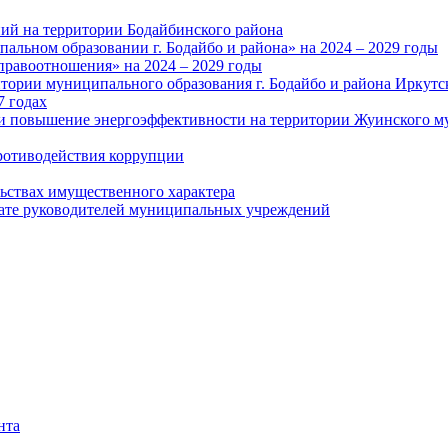
ий на территории Бодайбинского района
альном образовании г. Бодайбо и района» на 2024 – 2029 годы
правоотношения» на 2024 – 2029 годы
тории муниципального образования г. Бодайбо и района Иркутс
7 годах
и повышение энергоэффективности на территории Жуинского му
ротиводействия коррупции
льствах имущественного характера
лате руководителей муниципальных учреждений
нта