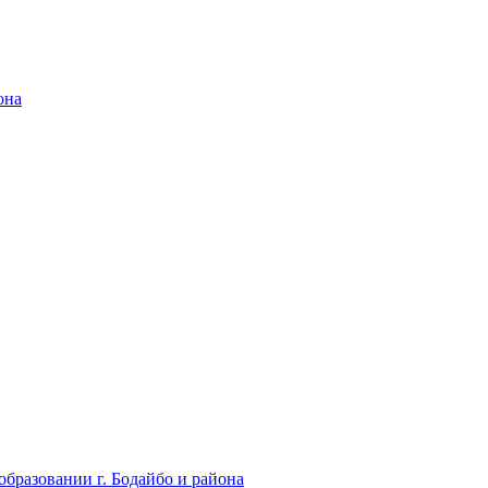
она
бразовании г. Бодайбо и района