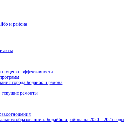
айбо и района
е акты
и и оценки эффективности
программ
ания города Бодайбо и района
и текущие ремонты
правоотношения
льном образовании г. Бодайбо и района на 2020 – 2025 годы