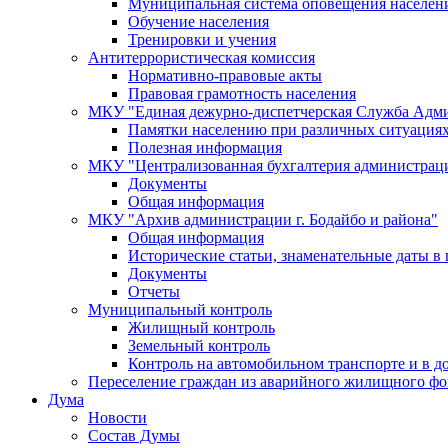
Муниципальная система оповещения населен
Обучение населения
Тренировки и учения
Антитеррористическая комиссия
Нормативно-правовые акты
Правовая грамотность населения
МКУ "Единая дежурно-диспетчерская Служба Адми
Памятки населению при различных ситуация
Полезная информация
МКУ "Централизованная бухгалтерия администрации
Документы
Общая информация
МКУ "Архив администрации г. Бодайбо и района"
Общая информация
Исторические статьи, знаменательные даты в 
Документы
Отчеты
Муниципальный контроль
Жилищный контроль
Земельный контроль
Контроль на автомобильном транспорте и в д
Переселение граждан из аварийного жилищного фо
Дума
Новости
Состав Думы