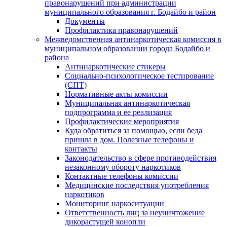
правонарушений при администрации
муниципального образования г. Бодайбо и район
Документы
Профилактика правонарушений
Межведомственная антинаркотическая комиссия в
муниципальном образовании города Бодайбо и
района
Антинаркотические стикеры
Социально-психологическое тестирование
(СПТ)
Нормативные акты комиссии
Муниципальная антинаркотическая
подпрограмма и ее реализация
Профилактические мероприятия
Куда обратиться за помощью, если беда
пришла в дом. Полезные телефоны и
контакты
Законодательство в сфере противодействия
незаконному обороту наркотиков
Контактные телефоны комиссии
Медицинские последствия употребления
наркотиков
Мониторинг наркоситуации
Ответственность лиц за неуничтожение
дикорастущей конопли