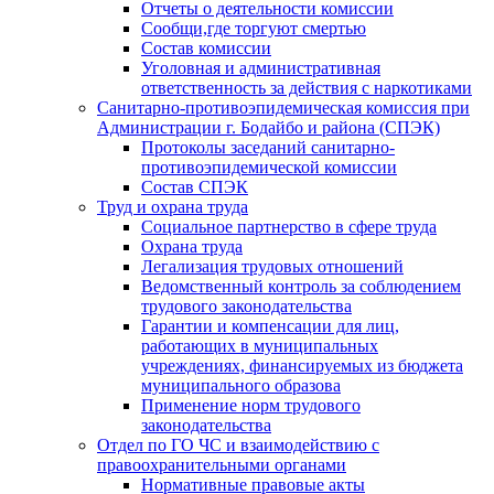
Отчеты о деятельности комиссии
Сообщи,где торгуют смертью
Состав комиссии
Уголовная и административная
ответственность за действия с наркотиками
Санитарно-противоэпидемическая комиссия при
Администрации г. Бодайбо и района (СПЭК)
Протоколы заседаний санитарно-
противоэпидемической комиссии
Состав СПЭК
Труд и охрана труда
Социальное партнерство в сфере труда
Охрана труда
Легализация трудовых отношений
Ведомственный контроль за соблюдением
трудового законодательства
Гарантии и компенсации для лиц,
работающих в муниципальных
учреждениях, финансируемых из бюджета
муниципального образова
Применение норм трудового
законодательства
Отдел по ГО ЧС и взаимодействию с
правоохранительными органами
Нормативные правовые акты