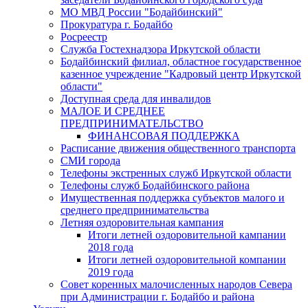
МО МВД России "Бодайбинский"
Прокуратура г. Бодайбо
Росреестр
Служба Гостехнадзора Иркутской области
Бодайбинский филиал, областное государственное
казенное учреждение "Кадровый центр Иркутской
области"
Доступная среда для инвалидов
МАЛОЕ И СРЕДНЕЕ
ПРЕДПРИНИМАТЕЛЬСТВО
ФИНАНСОВАЯ ПОДДЕРЖКА
Расписание движения общественного транспорта
СМИ города
Телефоны экстренных служб Иркутской области
Телефоны служб Бодайбинского района
Имущественная поддержка субъектов малого и
среднего предпринимательства
Летняя оздоровительная кампания
Итоги летней оздоровительной кампании
2018 года
Итоги летней оздоровительной компании
2019 года
Совет коренных малочисленных народов Севера
при Администрации г. Бодайбо и района