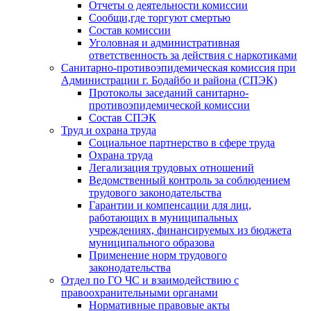
Отчеты о деятельности комиссии
Сообщи,где торгуют смертью
Состав комиссии
Уголовная и административная
ответственность за действия с наркотиками
Санитарно-противоэпидемическая комиссия при
Администрации г. Бодайбо и района (СПЭК)
Протоколы заседаний санитарно-
противоэпидемической комиссии
Состав СПЭК
Труд и охрана труда
Социальное партнерство в сфере труда
Охрана труда
Легализация трудовых отношений
Ведомственный контроль за соблюдением
трудового законодательства
Гарантии и компенсации для лиц,
работающих в муниципальных
учреждениях, финансируемых из бюджета
муниципального образова
Применение норм трудового
законодательства
Отдел по ГО ЧС и взаимодействию с
правоохранительными органами
Нормативные правовые акты