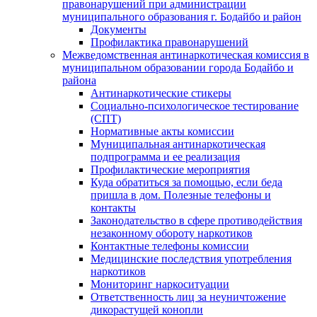
правонарушений при администрации
муниципального образования г. Бодайбо и район
Документы
Профилактика правонарушений
Межведомственная антинаркотическая комиссия в
муниципальном образовании города Бодайбо и
района
Антинаркотические стикеры
Социально-психологическое тестирование
(СПТ)
Нормативные акты комиссии
Муниципальная антинаркотическая
подпрограмма и ее реализация
Профилактические мероприятия
Куда обратиться за помощью, если беда
пришла в дом. Полезные телефоны и
контакты
Законодательство в сфере противодействия
незаконному обороту наркотиков
Контактные телефоны комиссии
Медицинские последствия употребления
наркотиков
Мониторинг наркоситуации
Ответственность лиц за неуничтожение
дикорастущей конопли