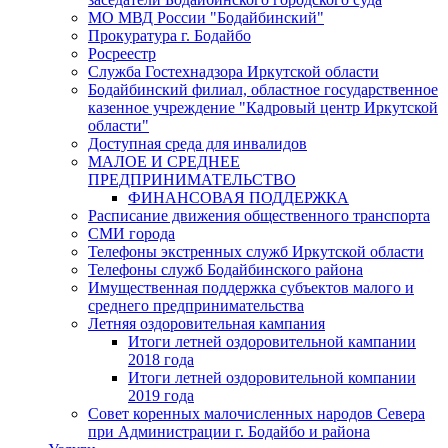
МО МВД России "Бодайбинский"
Прокуратура г. Бодайбо
Росреестр
Служба Гостехнадзора Иркутской области
Бодайбинский филиал, областное государственное
казенное учреждение "Кадровый центр Иркутской
области"
Доступная среда для инвалидов
МАЛОЕ И СРЕДНЕЕ
ПРЕДПРИНИМАТЕЛЬСТВО
ФИНАНСОВАЯ ПОДДЕРЖКА
Расписание движения общественного транспорта
СМИ города
Телефоны экстренных служб Иркутской области
Телефоны служб Бодайбинского района
Имущественная поддержка субъектов малого и
среднего предпринимательства
Летняя оздоровительная кампания
Итоги летней оздоровительной кампании
2018 года
Итоги летней оздоровительной компании
2019 года
Совет коренных малочисленных народов Севера
при Администрации г. Бодайбо и района