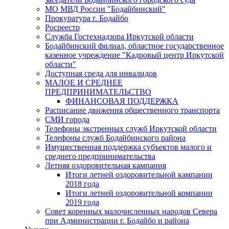
МО МВД России "Бодайбинский"
Прокуратура г. Бодайбо
Росреестр
Служба Гостехнадзора Иркутской области
Бодайбинский филиал, областное государственное
казенное учреждение "Кадровый центр Иркутской
области"
Доступная среда для инвалидов
МАЛОЕ И СРЕДНЕЕ
ПРЕДПРИНИМАТЕЛЬСТВО
ФИНАНСОВАЯ ПОДДЕРЖКА
Расписание движения общественного транспорта
СМИ города
Телефоны экстренных служб Иркутской области
Телефоны служб Бодайбинского района
Имущественная поддержка субъектов малого и
среднего предпринимательства
Летняя оздоровительная кампания
Итоги летней оздоровительной кампании
2018 года
Итоги летней оздоровительной компании
2019 года
Совет коренных малочисленных народов Севера
при Администрации г. Бодайбо и района