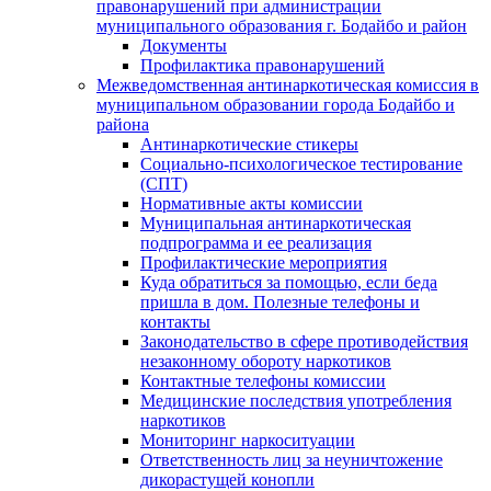
правонарушений при администрации
муниципального образования г. Бодайбо и район
Документы
Профилактика правонарушений
Межведомственная антинаркотическая комиссия в
муниципальном образовании города Бодайбо и
района
Антинаркотические стикеры
Социально-психологическое тестирование
(СПТ)
Нормативные акты комиссии
Муниципальная антинаркотическая
подпрограмма и ее реализация
Профилактические мероприятия
Куда обратиться за помощью, если беда
пришла в дом. Полезные телефоны и
контакты
Законодательство в сфере противодействия
незаконному обороту наркотиков
Контактные телефоны комиссии
Медицинские последствия употребления
наркотиков
Мониторинг наркоситуации
Ответственность лиц за неуничтожение
дикорастущей конопли