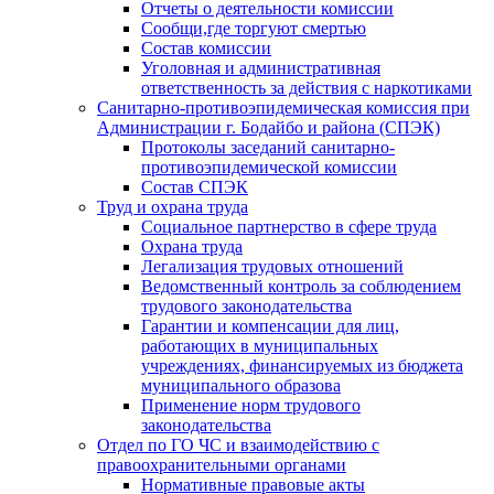
Отчеты о деятельности комиссии
Сообщи,где торгуют смертью
Состав комиссии
Уголовная и административная
ответственность за действия с наркотиками
Санитарно-противоэпидемическая комиссия при
Администрации г. Бодайбо и района (СПЭК)
Протоколы заседаний санитарно-
противоэпидемической комиссии
Состав СПЭК
Труд и охрана труда
Социальное партнерство в сфере труда
Охрана труда
Легализация трудовых отношений
Ведомственный контроль за соблюдением
трудового законодательства
Гарантии и компенсации для лиц,
работающих в муниципальных
учреждениях, финансируемых из бюджета
муниципального образова
Применение норм трудового
законодательства
Отдел по ГО ЧС и взаимодействию с
правоохранительными органами
Нормативные правовые акты