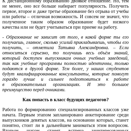
К дистанционному образованию двоякое отношение. Но, тем
не менее, оно все больше набирает популярность. Получить
первое, второе и даже третье образование без отрыва от учебы
или работы – отличная возможность. И совсем не значит, что
полученное таким образом образование будет низкого
качества или не будет учитываться при приеме на работу.
- Образование не зависит от того, в какой форме ты его
получаешь, главное, сколько усилий прикладываешь, чтобы его
получить, – отметила Татьяна Александровна. – Если
относиться серьезно, то получишь весь объём знаний,
который доступен выпускникам очных учебных заведений,
так как учебные программы полностью идентичны, только
подаются в другой форме. Тем более, у наших студентов
будут квалифицированные консультанты, которые помогут
гораздо лучше и сильнее подготовиться к работе
в образовательных организациях. И это большое
преимущество перед очниками.
Как попасть в класс будущих педагогов?
Работа по формированию специализированных классов уже
начата. Первым этапом запланировано анкетирование среди
выпускников девятых классов, на основании которых, станет
понятно, стоит ли в дальнейшем заниматься этим вопросом.
Вторым шагом станет встреча заинтересованных