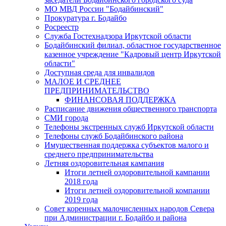
МО МВД России "Бодайбинский"
Прокуратура г. Бодайбо
Росреестр
Служба Гостехнадзора Иркутской области
Бодайбинский филиал, областное государственное
казенное учреждение "Кадровый центр Иркутской
области"
Доступная среда для инвалидов
МАЛОЕ И СРЕДНЕЕ
ПРЕДПРИНИМАТЕЛЬСТВО
ФИНАНСОВАЯ ПОДДЕРЖКА
Расписание движения общественного транспорта
СМИ города
Телефоны экстренных служб Иркутской области
Телефоны служб Бодайбинского района
Имущественная поддержка субъектов малого и
среднего предпринимательства
Летняя оздоровительная кампания
Итоги летней оздоровительной кампании
2018 года
Итоги летней оздоровительной компании
2019 года
Совет коренных малочисленных народов Севера
при Администрации г. Бодайбо и района