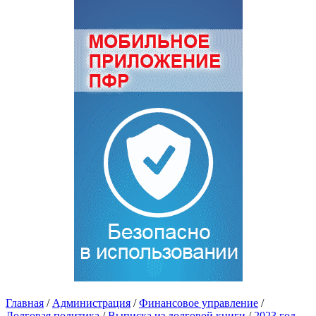
Главная
/
Администрация
/
Финансовое управление
/
Долговая политика
/
Выписка из долговой книги
/
2023 год