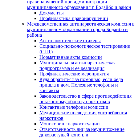
правонарушений при администрации
муниципального образования г. Бодайбо и район
Документы
Профилактика правонарушений
Межведомственная антинаркотическая комиссия в
муниципальном образовании города Бодайбо и
района
Антинаркотические стикеры
Социально-психологическое тестирование
(СПТ)
Нормативные акты комиссии
Муниципальная антинаркотическая
подпрограмма и ее реализация
Профилактические мероприятия
Куда обратиться за помощью, если беда
пришла в дом. Полезные телефоны и
контакты
Законодательство в сфере противодействия
незаконному обороту наркотиков
Контактные телефоны комиссии
Медицинские последствия употребления
наркотиков
Мониторинг наркоситуации
Ответственность лиц за неуничтожение
дикорастущей конопли