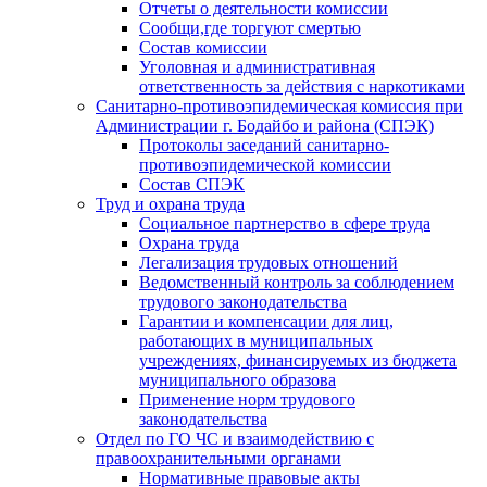
Отчеты о деятельности комиссии
Сообщи,где торгуют смертью
Состав комиссии
Уголовная и административная
ответственность за действия с наркотиками
Санитарно-противоэпидемическая комиссия при
Администрации г. Бодайбо и района (СПЭК)
Протоколы заседаний санитарно-
противоэпидемической комиссии
Состав СПЭК
Труд и охрана труда
Социальное партнерство в сфере труда
Охрана труда
Легализация трудовых отношений
Ведомственный контроль за соблюдением
трудового законодательства
Гарантии и компенсации для лиц,
работающих в муниципальных
учреждениях, финансируемых из бюджета
муниципального образова
Применение норм трудового
законодательства
Отдел по ГО ЧС и взаимодействию с
правоохранительными органами
Нормативные правовые акты